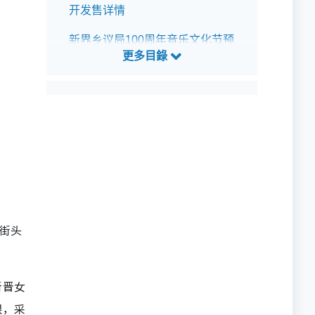
开发售详情
新界乡议局100周年音乐文化节预
测歌单
街头
新晋女
限，采