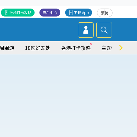
社群打卡攻略
商戶中心
下載 App
繁
简
周围游
18区好去处
香港打卡攻略
主题特集