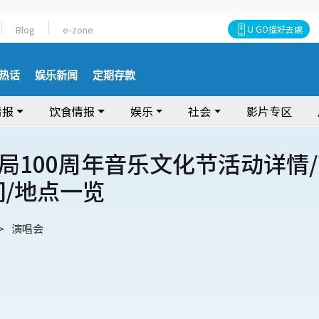
Blog
e-zone
U GO搵好去處
热话
娱乐新闻
定期存款
情报
饮食情报
娱乐
社会
影片专区
局100周年音乐文化节活动详情/
间/地点一览
演唱会