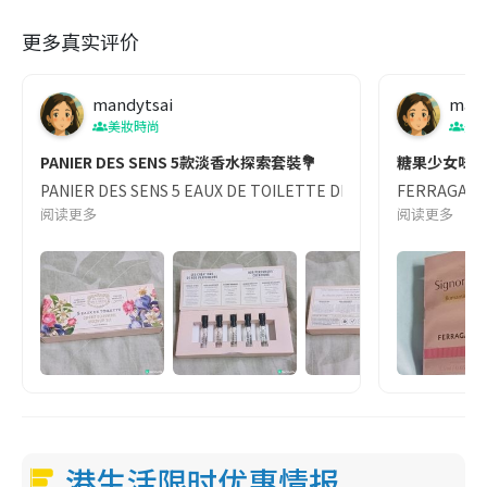
更多真实评价
mandytsai
mand
美妝時尚
美
PANIER DES SENS 5款淡香水探索套裝💐
糖果少女味 
PANIER DES SENS 5 EAUX DE TOILETTE DI
FERRAGA
阅读更多
阅读更多
港生活限时优惠情报