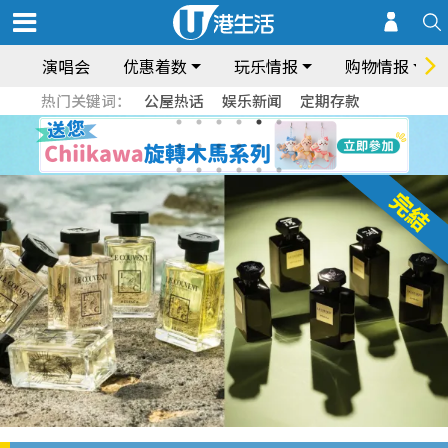
演唱会
优惠着数
玩乐情报
购物情报
热门关键词：
公屋热话
娱乐新闻
定期存款