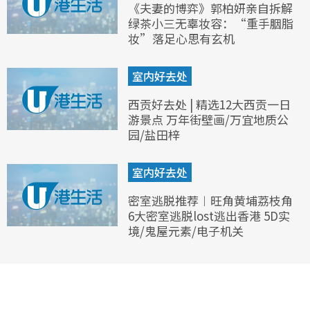
《夫妻的博弈》郭柏妍亲自拆解
绿茶小三无辜妆容：“重手胭脂
妆”落足心思有玄机
室内好去处
西贡好去处 | 精选12大西贡一日
游景点 万年街壁画/万宜地质公
园/盐田梓
室内好去处
密室逃脱推荐︱旺角黄埔荔枝角
6大密室逃脱lost逃出香港 5D实
境/鬼屋元素/电子机关