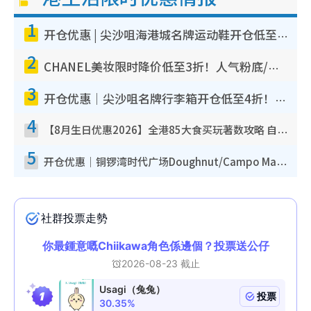
1
开仓优惠 | 尖沙咀海港城名牌运动鞋开仓低至1折！On鞋$899起/Joy&Peace鞋履$98起
2
CHANEL美妆限时降价低至3折！人气粉底/唇膏/精华液低至$275！COCO香水都有平
3
开仓优惠｜尖沙咀名牌行李箱开仓低至4折！一连5日 American Tourister/ace./Hallmark $200起
4
【8月生日优惠2026】全港85大食买玩著数攻略 自助餐/火锅放题同行免费＋诚品/DONKI送现金券
5
开仓优惠｜铜锣湾时代广场Doughnut/Campo Marzio开仓低至1折！背囊、书包、手袋劈价$200起