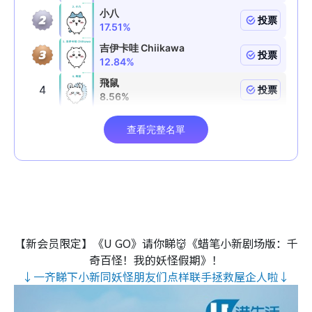
【新会员限定】《U GO》请你睇👹《蜡笔小新剧场版：千
奇百怪！我的妖怪假期》！
↓一齐睇下小新同妖怪朋友们点样联手拯救屋企人啦↓