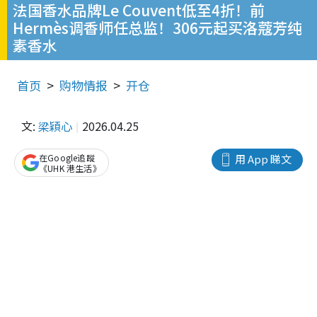
法国香水品牌Le Couvent低至4折！前
Hermès调香师任总监！306元起买洛蔻芳纯
素香水
首页
购物情报
开仓
文:
梁穎心
2026.04.25
在Google追蹤
用 App 睇文
《UHK 港生活》