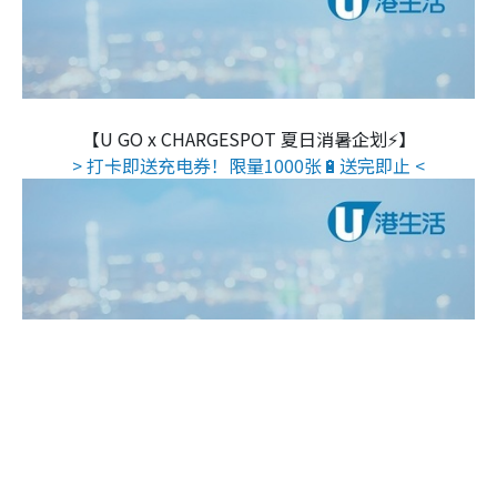
【U GO x CHARGESPOT 夏日消暑企划⚡】
> 打卡即送充电券！限量1000张🔋送完即止 <