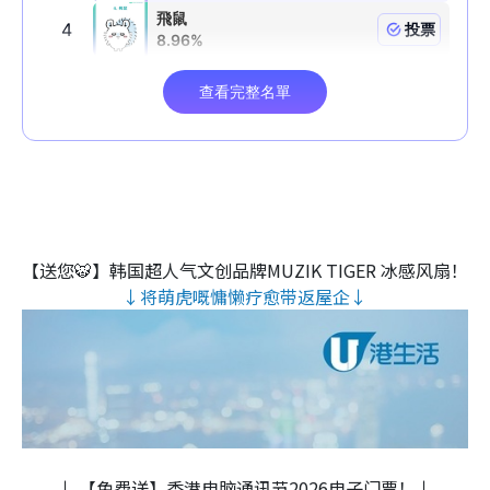
【送您🐯】韩国超人气文创品牌MUZIK TIGER 冰感风扇！
↓将萌虎嘅慵懒疗愈带返屋企↓
↓ 【免费送】香港电脑通讯节2026电子门票！↓