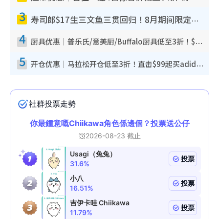
3
寿司郎$17生三文鱼三贯回归！8月期间限定创业祭 $10白碟优惠／$12大切长鳍大吞拿鱼腩
4
厨具优惠｜普乐氏/意美厨/Buffalo厨具低至3折！$89起买煎锅/炒锅/个人锅 同场小家电激减至$99起
5
开仓优惠｜马拉松开仓低至3折！直击$99起买adidas／New Balance／Puma鞋款 STANLEY保温杯劈价至$119起