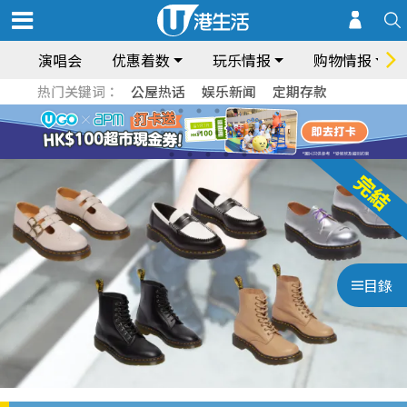
演唱会
优惠着数
玩乐情报
购物情报
热门关键词：
公屋热话
娱乐新闻
定期存款
目錄