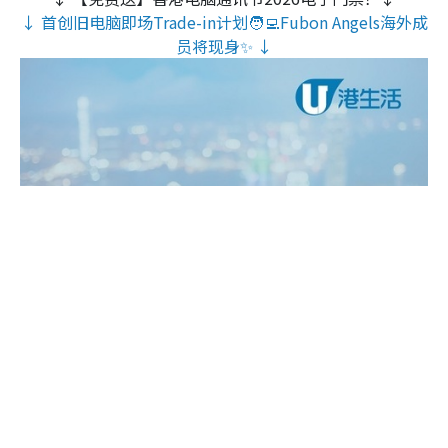
↓ 首创旧电脑即场Trade-in计划🧑‍💻Fubon Angels海外成
员将现身✨ ↓