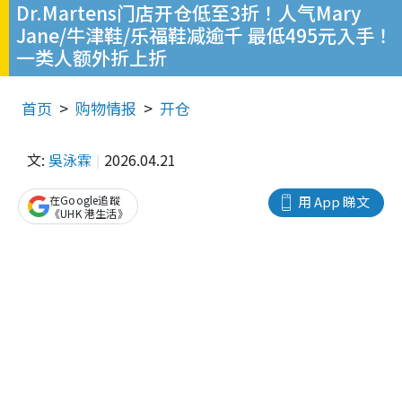
Dr.Martens门店开仓低至3折！人气Mary
Jane/牛津鞋/乐福鞋减逾千 最低495元入手！
一类人额外折上折
首页
购物情报
开仓
文:
吳泳霖
2026.04.21
在Google追蹤
用 App 睇文
《UHK 港生活》