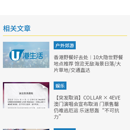
相关文章
户外郊游
香港野餐好去处︱10大隐世野餐
地点推荐 饱览无敌海景日落/大
片草地/交通直达
娱乐
【突发取消】COLLAR × 4EVE
澳门演唱会宣布取消 门票售罄
仍难逃厄运 乐迷怒轰“不可抗
力”