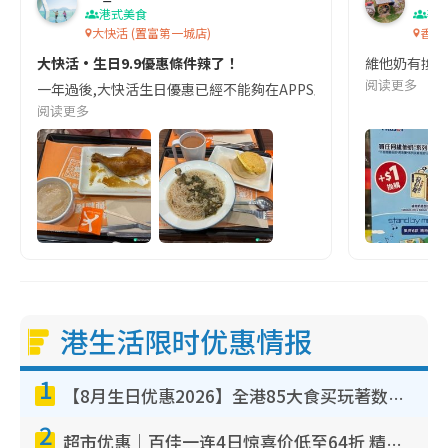
港式美食
著
大快活 (置富第一城店)
香港
大快活·生日9.9優惠條件辣了！
維他奶有換購活動 {
阅读更多
一年過後,大快活生日優惠已經不能夠在APPS上下單,需改用排隊才能使用生
阅读更多
港生活限时优惠情报
1
【8月生日优惠2026】全港85大食买玩著数攻略 自助餐/火锅放题同行免费＋诚品/DONKI送现金券
2
超市优惠｜百佳一连4日惊喜价低至64折 精选货品$6.5起！指定周末分店免费试食+送$20现金券