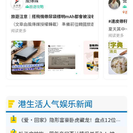
風傳媒
營養教
旅遊攻略
生
香港
旅遊注意｜搭飛機帶尿袋標明mAh都會被沒收😱出發前切記檢查「1
#連皮帶籽都
（文章由風傳媒授權轉載） 準備前往韓國旅遊的民眾，近期要特別留
夏天其中一種時
阅读更多
阅读更多
港生活人气娱乐新闻
1
《爱·回家》隐形富豪卧虎藏龙！盘点12位财气逼人的有钱艺人：这位美女3亿身家不愁做
2