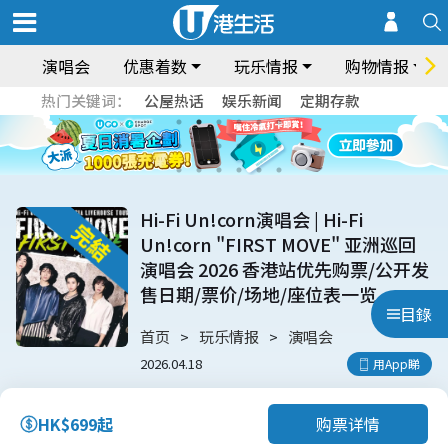
演唱会
优惠着数
玩乐情报
购物情报
热门关键词：
公屋热话
娱乐新闻
定期存款
Hi-Fi Un!corn演唱会 | Hi-Fi
Un!corn "FIRST MOVE" 亚洲巡回
演唱会 2026 香港站优先购票/公开发
售日期/票价/场地/座位表一览
目錄
首页
玩乐情报
演唱会
2026.04.18
用App睇
购票详情
HK$699起