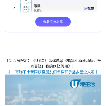
【新会员限定】《U GO》请你睇👹《蜡笔小新剧场版：千
奇百怪！我的妖怪假期》！
↓一齐睇下小新同妖怪朋友们点样联手拯救屋企人啦↓