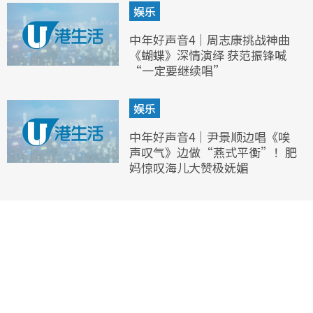
娱乐
中年好声音4｜周志康挑战神曲
《蝴蝶》深情演绎 获范振锋喊
“一定要继续唱”
娱乐
中年好声音4｜尹景顺边唱《唉
声叹气》边做“燕式平衡”！肥
妈惊叹海儿大赞极妩媚