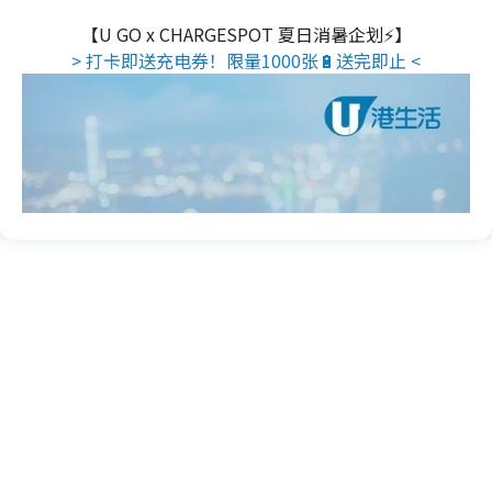
【U GO x CHARGESPOT 夏日消暑企划⚡】
> 打卡即送充电券！限量1000张🔋送完即止 <