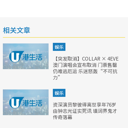
相关文章
娱乐
【突发取消】COLLAR × 4EVE
澳门演唱会宣布取消 门票售罄
仍难逃厄运 乐迷怒轰“不可抗
力”
娱乐
资深演员黎彼得离世享年76岁
由钟志光证实死讯 填词界鬼才
传奇落幕