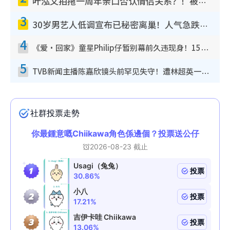
叶泓文拍拖一周年亲口否认情侣关系？！被质疑感情造假竟称GM“普通同事”
3
30岁男艺人低调宣布已秘密离巢！人气急跌变失踪人口：“这几年过得并不容易”
4
《爱·回家》童星Philip仔暂别幕前久违现身！15岁近况暴风成长长高变帅气少年
5
TVB新闻主播陈嘉欣镜头前罕见失守！遭林超英一句话突袭吓坏当场大笑