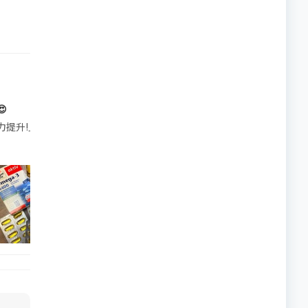

帶的行動電源機身已標示「10000mAh」，卻仍被要求當場丟棄，讓他
注力提升!｣ 長時間對住電腦､剪片寫稿,成日覺得眼睛乾澀､腦袋好似｢斷線｣｡試咗
好多鮮為人知嘅好處：減肥、消水腫、降血脂、美白養顏👇 冬瓜5大功效✨ 1️⃣ 利尿