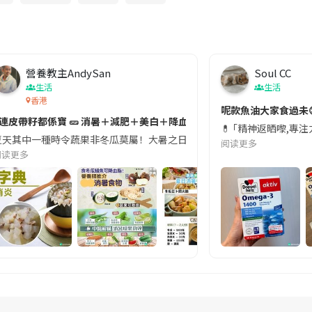
營養教主AndySan
Soul CC
生活
生活
香港
切記檢查「1標示」🚨
呢款魚油大家食過未
#連皮帶籽都係寶 🥒 消暑＋減肥＋美白＋降血脂
近期要特別留意隨身行李中的行動電源。一名旅客日前在機場安檢時，明明攜
💊 ｢精神返晒嚟,專
天其中一種時令蔬果非冬瓜莫屬！大暑之日，點都要飲碗冬瓜湯消暑解渴！除了解暑，冬瓜仲有
阅读更多
阅读更多