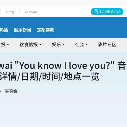
Blog
e-zone
U GO搵好去處
热话
娱乐新闻
定期存款
情报
饮食情报
娱乐
社会
影片专区
ve you?" 音
详情/日期/时间/地点一览
演唱会