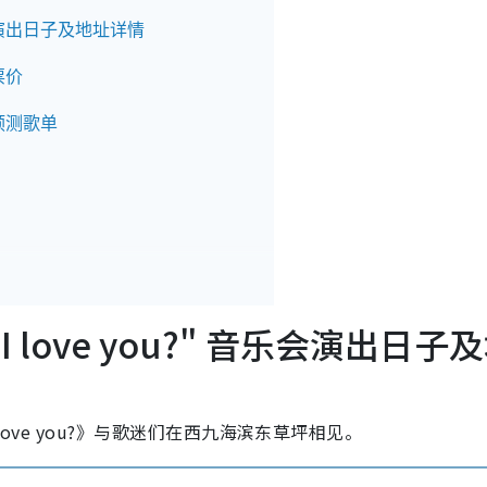
" 音乐会演出日子及地址详情
会票价
乐会预测歌单
ow I love you?" 音乐会演出日子
 I love you?》与歌迷们在西九海滨东草坪相见。