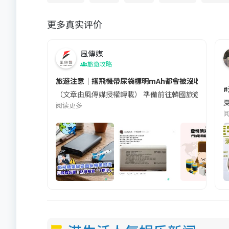
更多真实评价
風傳媒
旅遊攻略
旅遊注意｜搭飛機帶尿袋標明mAh都會被沒收😱出發前
（文章由風傳媒授權轉載） 準備前往韓國旅遊的民眾，
夏
阅读更多