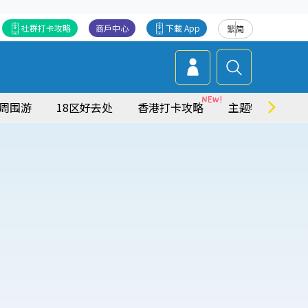
社群打卡攻略
商戶中心
下載 App
繁
简
周围游
18区好去处
香港打卡攻略
主题特集