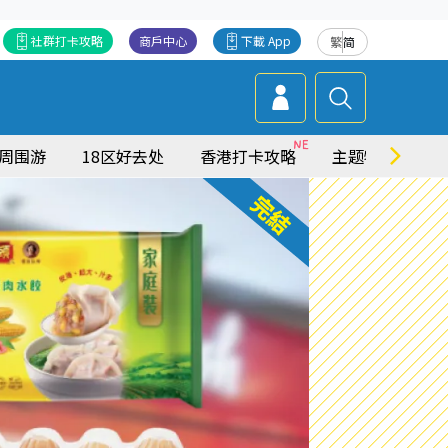
社群打卡攻略
商戶中心
下載 App
繁
简
周围游
18区好去处
香港打卡攻略
主题特集