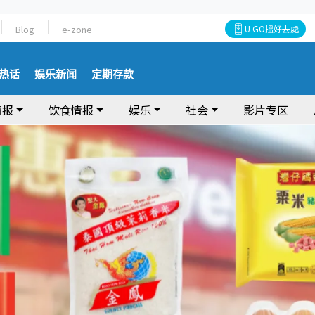
Blog
e-zone
U GO搵好去處
热话
娱乐新闻
定期存款
情报
饮食情报
娱乐
社会
影片专区