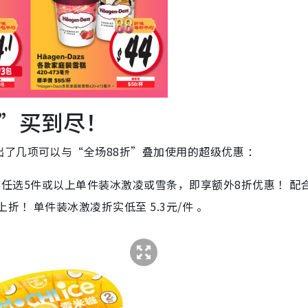
”买到尽！
了几项可以与“全场88折”叠加使用的超级优惠 ：
日，任选5件或以上单件装冰激凌或雪条，即享额外8折优惠 ！配
折 ！单件装冰激凌折实低至 5.3元/件 。