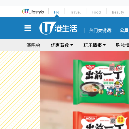
HK
Travel
Food
Beauty
热门关键词：
公屋
演唱会
优惠着数
玩乐情报
购物