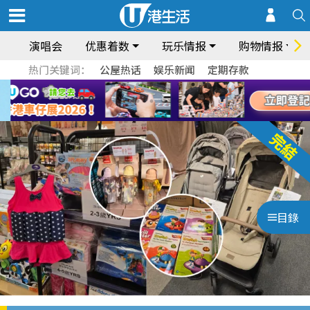
演唱会
优惠着数
玩乐情报
购物情报
热门关键词：
公屋热话
娱乐新闻
定期存款
目錄