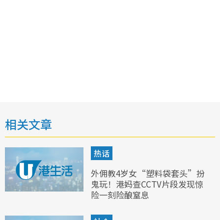
相关文章
热话
外佣教4岁女“塑料袋套头”扮
鬼玩！港妈查CCTV片段发现惊
险一刻险酿窒息