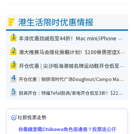
港生活限时优惠情报
1
丰泽优惠劲减低至44折！Mac mini/iPhone 17 Pro大减价！厨房家电$220起
2
港大推赛马会强化骨骼计划！$100骨质密度X光检查 完成免费运动训练送超市礼券！附参加资格
3
开仓优惠 | 尖沙咀海港城名牌运动鞋开仓低至1折！On鞋$899起/Joy&Peace鞋履$98起
4
开仓优惠｜铜锣湾时代广场Doughnut/Campo Marzio开仓低至1折！背囊、书包、手袋劈价$200起
5
厨具开仓｜特福Tefal厨具/家电开仓低至3折！$220起买平底锅/炒锅/汤锅！电饭煲/吸尘器/挂烫机$418起