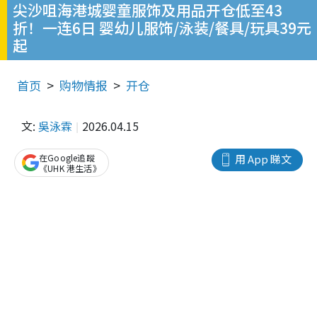
尖沙咀海港城婴童服饰及用品开仓低至43
折！一连6日 婴幼儿服饰/泳装/餐具/玩具39元
起
首页
购物情报
开仓
文:
吳泳霖
2026.04.15
在Google追蹤
用 App 睇文
《UHK 港生活》