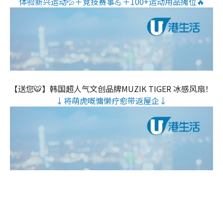
体验新兴运动💦＋竞技赛事💪＋100+运动用品摊位🔥
【送您🐯】韩国超人气文创品牌MUZIK TIGER 冰感风扇！
↓将萌虎嘅慵懒疗愈带返屋企↓