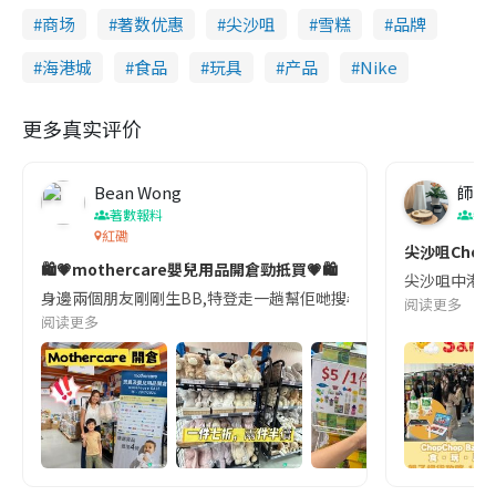
商场
著数优惠
尖沙咀
雪糕
品牌
海港城
食品
玩具
产品
Nike
更多真实评价
Bean Wong
師奶
著數報料
親
紅磡
尖沙咀Chop
🛍️💗mothercare嬰兒用品開倉勁抵買💗🛍️
尖沙咀中港城將
身邊兩個朋友剛剛生BB,特登走一趟幫佢哋搜尋必買靚貨😆 ✨抵買優惠一覽 • 
阅读更多
阅读更多