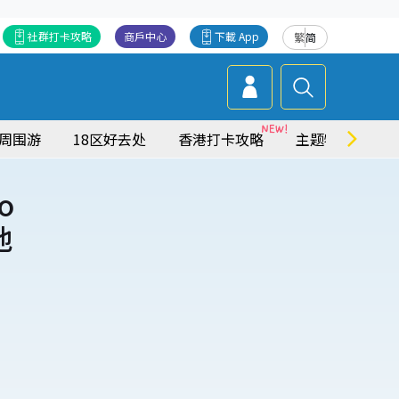
社群打卡攻略
商戶中心
下載 App
繁
简
周围游
18区好去处
香港打卡攻略
主题特集
Jo
地