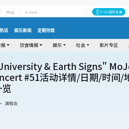
Blog
e-zone
U GO搵好去處
热话
娱乐新闻
定期存款
情报
饮食情报
娱乐
社会
影片专区
University & Earth Signs" Mo
oncert #51活动详情/日期/时间/
一览
演唱会