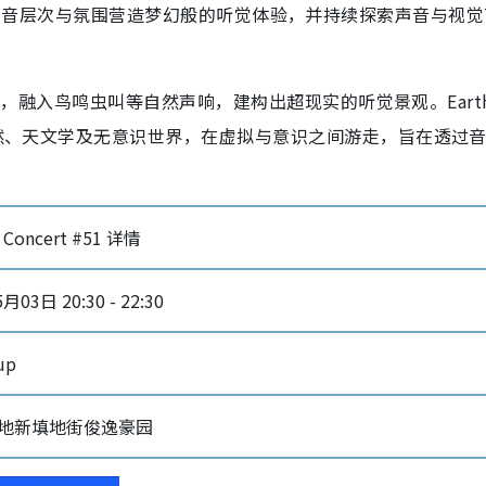
p，透过细腻的声音层次与氛围营造梦幻般的听觉体验，并持续探索声音与视
为基础，融入鸟鸣虫叫等自然声响，建构出超现实的听觉景观。Eart
大自然、天文学及无意识世界，在虚拟与意识之间游走，旨在透过
up Concert #51 详情
月03日 20:30 - 22:30
up
地新填地街俊逸豪园