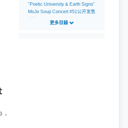
"Poetic University & Earth Signs"
MoJo Soup Concert #51公开发售
详情
"Poetic University & Earth Signs"
MoJo Soup Concert #51预测歌单
t
g》，