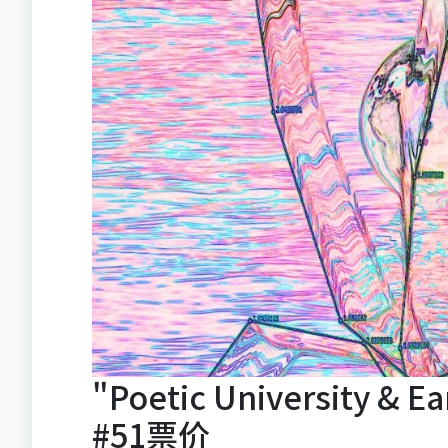
"Poetic University & E
#51票价