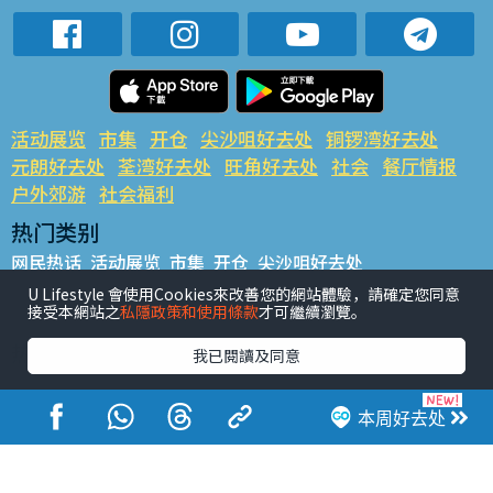
活动展览
市集
开仓
尖沙咀好去处
铜锣湾好去处
元朗好去处
荃湾好去处
旺角好去处
社会
餐厅情报
户外郊游
社会福利
热门类别
网民热话
活动展览
市集
开仓
尖沙咀好去处
铜锣湾好去处
元朗好去处
荃湾好去处
旺角好去处
社会
U Lifestyle 會使用Cookies來改善您的網站體驗，請確定您同意
接受本網站之
私隱政策和使用條款
才可繼續瀏覽。
餐厅情报
户外郊游
热门标签
我已閱讀及同意
#UGO揾好去处
#人气活动推介
#美食社群热话
#亲子玩乐好去处
#ULifestyle应用程式
#限时抢
本周好去处
#UJetso礼物放送
#ULifestyle商户中心
#著数
#网络热话
香港经济日报版权所有©2026