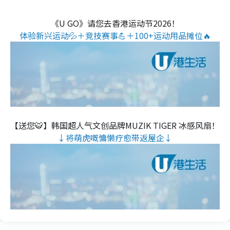
《U GO》请您去香港运动节2026！
体验新兴运动💦＋竞技赛事💪＋100+运动用品摊位🔥
【送您🐯】韩国超人气文创品牌MUZIK TIGER 冰感风扇！
↓将萌虎嘅慵懒疗愈带返屋企↓