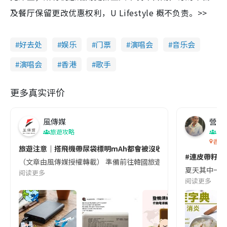
及餐厅保留更改优惠权利，U Lifestyle 概不负责。>>
好去处
娱乐
门票
演唱会
音乐会
演唱会
香港
歌手
更多真实评价
風傳媒
營養教
旅遊攻略
生
香港
旅遊注意｜搭飛機帶尿袋標明mAh都會被沒收😱出發前切記檢查「1
#連皮帶籽都
（文章由風傳媒授權轉載） 準備前往韓國旅遊的民眾，近期要特別留
夏天其中一種時
阅读更多
阅读更多