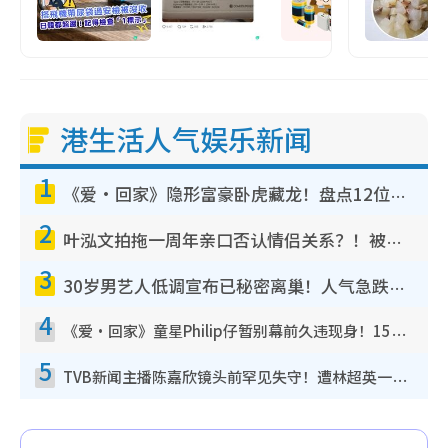
港生活人气娱乐新闻
1
《爱·回家》隐形富豪卧虎藏龙！盘点12位财气逼人的有钱艺人：这位美女3亿身家不愁做
2
叶泓文拍拖一周年亲口否认情侣关系？！被质疑感情造假竟称GM“普通同事”
3
30岁男艺人低调宣布已秘密离巢！人气急跌变失踪人口：“这几年过得并不容易”
4
《爱·回家》童星Philip仔暂别幕前久违现身！15岁近况暴风成长长高变帅气少年
5
TVB新闻主播陈嘉欣镜头前罕见失守！遭林超英一句话突袭吓坏当场大笑