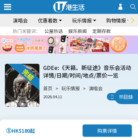
演唱会
优惠着数
玩乐情报
购物情报
热门关键词：
公屋热话
娱乐新闻
定期存款
GDEe:《天籁。新征途》音乐会活动
详情/日期/时间/地点/票价一览
首页
玩乐情报
演唱会
目錄
2026.04.11
用App睇
购票详情
HK$180起