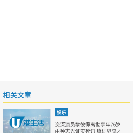
相关文章
娱乐
资深演员黎彼得离世享年76岁
由钟志光证实死讯 填词界鬼才