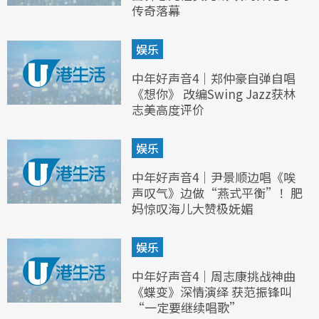
传奇落幕
娱乐
中年好声音4｜郑仲豪自弹自唱
《想你》 改编Swing Jazz获林
志美高度评价
娱乐
中年好声音4｜尹景顺边唱《唉
声叹气》边做“燕式平衡”！肥
妈惊叹海儿大赞极妩媚
娱乐
中年好声音4｜周志康挑战神曲
《蝶变》深情演绎 获范振锋叫
“一定要继续唱歌”