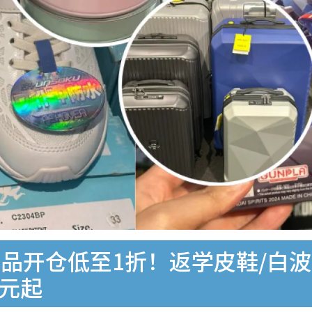
品开仓低至1折！返学皮鞋/白波鞋
0元起