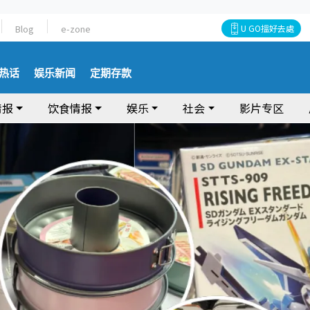
Blog
e-zone
U GO搵好去處
热话
娱乐新闻
定期存款
情报
饮食情报
娱乐
社会
影片专区