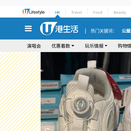
HK
Travel
Food
Beauty
热门关键词：
公屋
演唱会
优惠着数
玩乐情报
购物