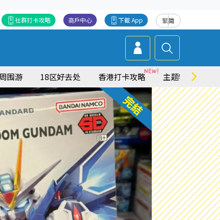
社群打卡攻略
商戶中心
下載 App
繁
简
周围游
18区好去处
香港打卡攻略
主题特集