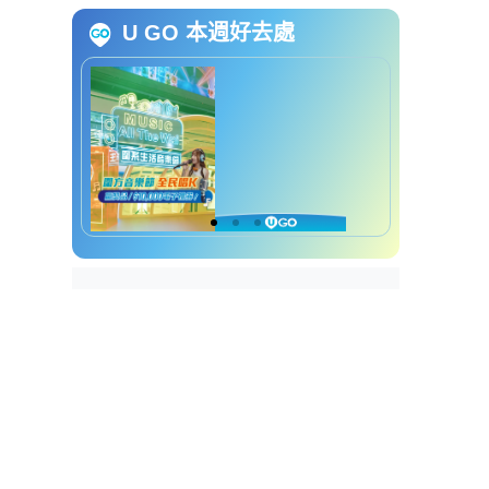
U GO 本週好去處
开仓优惠 | 行李箱大减价
铜锣湾生活及婴童用品开仓优惠
详情