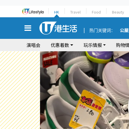
HK
Travel
Food
Beauty
热门关键词：
公屋
演唱会
优惠着数
玩乐情报
购物