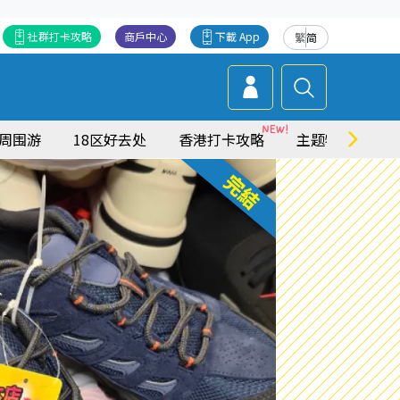
社群打卡攻略
商戶中心
下載 App
繁
简
周围游
18区好去处
香港打卡攻略
主题特集