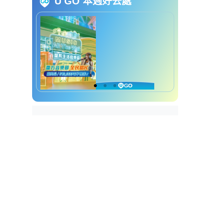
U GO 本週好去處
马拉松开仓优惠详情