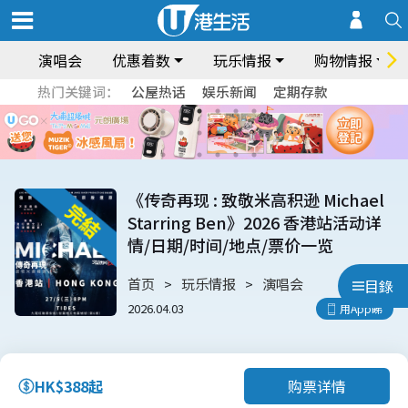
演唱会
优惠着数
玩乐情报
购物情报
热门关键词：
公屋热话
娱乐新闻
定期存款
《传奇再现 : 致敬米高积逊 Michael
Starring Ben》2026 香港站活动详
情/日期/时间/地点/票价一览
首页
玩乐情报
演唱会
目錄
2026.04.03
用App睇
购票详情
HK$388起