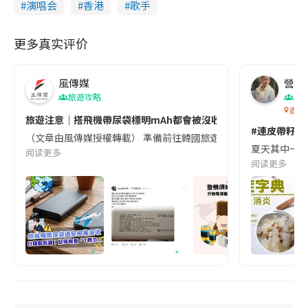
演唱会
香港
歌手
更多真实评价
風傳媒
營養教
旅遊攻略
生
香港
旅遊注意｜搭飛機帶尿袋標明mAh都會被沒收😱出發前切記檢查「1
#連皮帶籽都
（文章由風傳媒授權轉載） 準備前往韓國旅遊的民眾，近期要特別留
夏天其中一種時
阅读更多
阅读更多