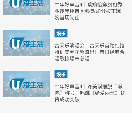
中年好声音4｜蔡婉怡穿旗袍秀
腿迷晕评审 伸腿想加分被车婉
婉当场制止
娱乐
古天乐演唱会｜古天乐首踏红馆
特训卖萌花絮流出！昔日经典合
唱歌惊爆未必唱
娱乐
中年好声音4｜许美琪摆脱“喊
包”称号！唱跳《给爱丽丝》获
赞成功突破