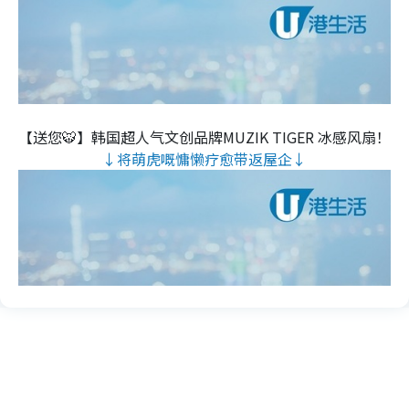
【送您🐯】韩国超人气文创品牌MUZIK TIGER 冰感风扇！
↓将萌虎嘅慵懒疗愈带返屋企↓