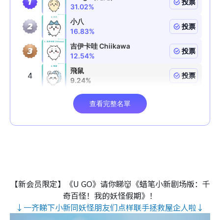
【新会员限定】《U GO》请你睇👹《蜡笔小新剧场版：千
奇百怪！我的妖怪假期》！
↓一齐睇下小新同妖怪朋友们点样联手拯救屋企人啦↓