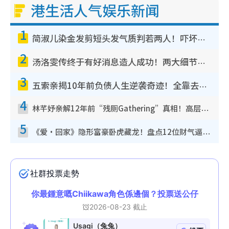
港生活人气娱乐新闻
1
简淑儿染金发剪短头发气质判若两人！吓坏老公麦大力都认不出：“你做什么？”
2
汤洛雯传终于有好消息造人成功！两大细节曝孕味极浓引猜测：大肚婆先会咁！
3
五索亲揭10年前负债人生逆袭奇迹！全靠去一地方转运后即遇上马先生
4
林芊妤亲解12年前“残厕Gathering”真相！高层解约一句话重创尊严，至今拒返TVB
5
《爱·回家》隐形富豪卧虎藏龙！盘点12位财气逼人的有钱艺人：这位美女3亿身家不愁做