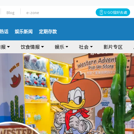
Blog
e-zone
U GO搵好去處
热话
娱乐新闻
定期存款
情报
饮食情报
娱乐
社会
影片专区