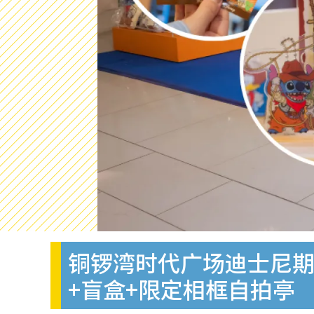
铜锣湾时代广场迪士尼期
+盲盒+限定相框自拍亭