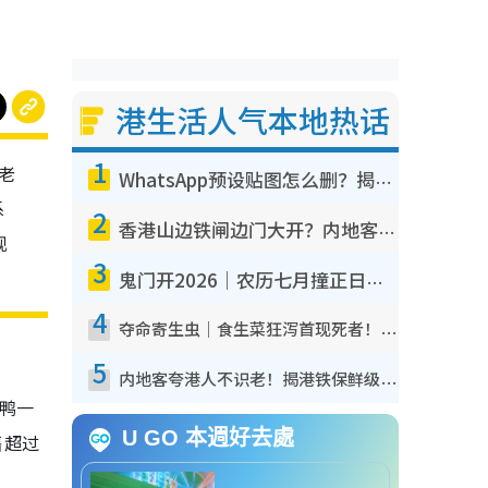
港生活人气本地热话
1
老
WhatsApp预设贴图怎么删？揭秘1招“反向操作”还原简洁界面 附3步实测教程
系
2
香港山边铁闸边门大开？内地客困惑意义何在！网友神回复：这种叫法理性防御
现
3
鬼门开2026｜农历七月撞正日全食特别邪？专家警告切忌做一事！揭4大禁忌+2招保平安
4
夺命寄生虫｜食生菜狂泻首现死者！疫潮恶化录1.8万宗病例 揭洗菜3大谬误
5
内地客夸港人不识老！揭港铁保鲜级冷气 港人求放过：别投诉
鸭一
U GO 本週好去處
售超过