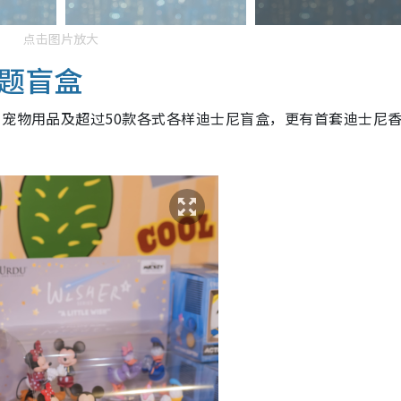
点击图片放大
题盲盒
、宠物用品及超过50款各式各样迪士尼盲盒，
更有
首套迪士尼