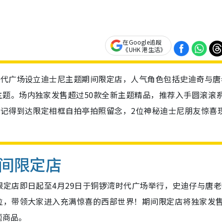
在Google追蹤
《UHK 港生活》
时代广场设立迪士尼主题期间限定店，人气角色包括史迪奇与唐
题。场内独家发售超过50款全新主题精品，推荐入手圆滚滚
时记得到达限定相框自拍亭拍照留念，2位神秘迪士尼朋友惊喜
间限定店
定店即日起至4月29日于铜锣湾时代广场举行，史迪仔与唐老
位，带领大家进入充满惊喜的西部世界！
期间限定店将独家发
题商品。