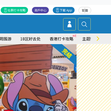
社群打卡攻略
商戶中心
下載 App
繁
简
周围游
18区好去处
香港打卡攻略
主题特集