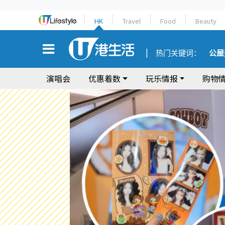
HK
Travel
Food
Beauty
热门关键词：
公屋
演唱会
优惠着数
玩乐情报
购物