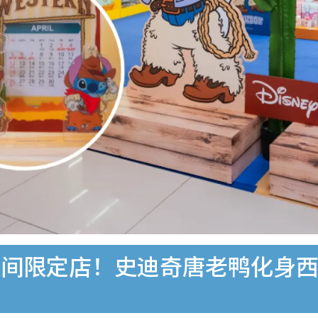
间限定店！史迪奇唐老鸭化身西