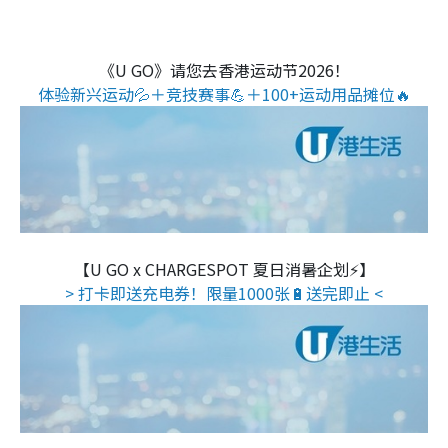
《U GO》请您去香港运动节2026！
体验新兴运动💦＋竞技赛事💪＋100+运动用品摊位🔥
【U GO x CHARGESPOT 夏日消暑企划⚡】
> 打卡即送充电券！限量1000张🔋送完即止 <