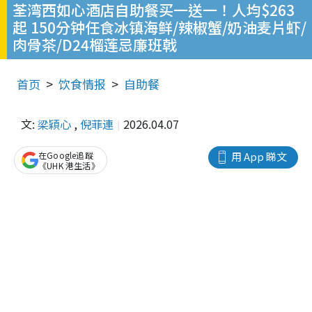
荃湾西如心酒店自助餐买一送一！人均$263
起 150分钟任食冰镇海鲜/辣椒蟹/奶油麦片虾/
肉骨茶/D24榴莲忌廉班戟
首页
饮食情报
自助餐
文:
梁穎心
,
倪菲連
2026.04.07
在Google追蹤
用 App 睇文
《UHK 港生活》