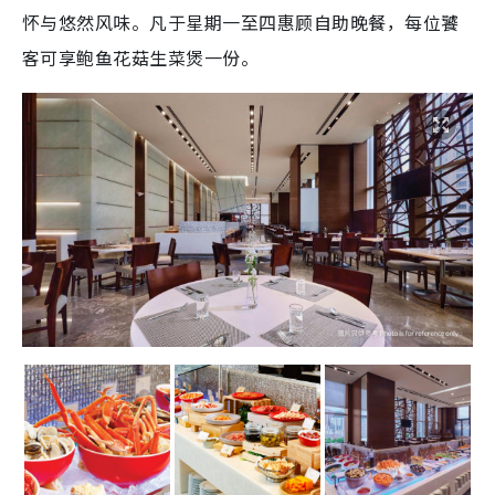
怀与悠然风味。凡于星期一至四惠顾自助晚餐，每位饕
客可享鲍鱼花菇生菜煲一份。