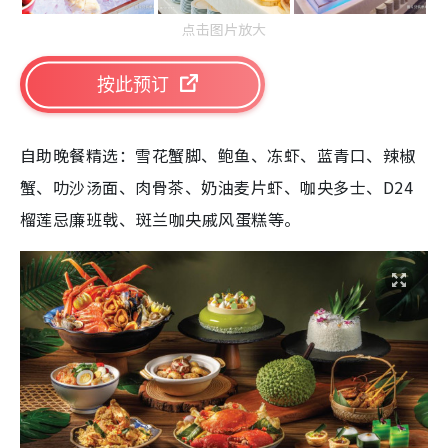
点击图片放大
按此预订
自助晚餐精选：雪花蟹脚、鲍鱼、冻虾、蓝青口、辣椒
蟹、叻沙汤面、肉骨茶、奶油麦片虾、咖央多士、D24
榴莲忌廉班戟、⁠斑兰咖央戚风蛋糕等。