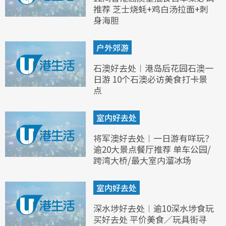
推荐 芝士烧蚝+鸡白汤拉面+刺
身海胆
户外郊游
石澳好去处︱港岛后花园石澳一
日游 10个石澳必访美食打卡景
点
室内好去处
将军澳好去处︱一日游有咩玩？
逾20大景点餐厅推荐 单车公园/
跨湾大桥/最大室内溜冰场
室内好去处
深水埗好去处︱逾10深水埗食玩
买好去处 平价美食／玩具街寻