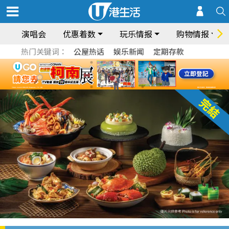
演唱会
优惠着数
玩乐情报
购物情报
热门关键词：
公屋热话
娱乐新闻
定期存款