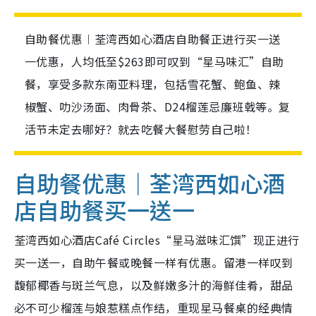
自助餐优惠︱荃湾西如心酒店自助餐正进行买一送
一优惠，人均低至$263即可叹到“星马味汇”自助
餐，享受多款东南亚料理，包括雪花蟹、鲍鱼、辣
椒蟹、叻沙汤面、肉骨茶、D24榴莲忌廉班戟等。复
活节未定去哪好？就去吃餐大餐慰劳自己啦！
自助餐优惠｜荃湾西如心酒
店自助餐买一送一
荃湾西如心酒店Café Circles
“星马滋味汇馔”现正进行
买一送一，自助午餐或晚餐一样有优惠。留港一样叹到
馥郁椰香与斑兰气息，以及鲜嫩多汁的海鲜佳肴，甜品
必不可少榴莲与娘惹糕点作结，重现星马餐桌的经典情