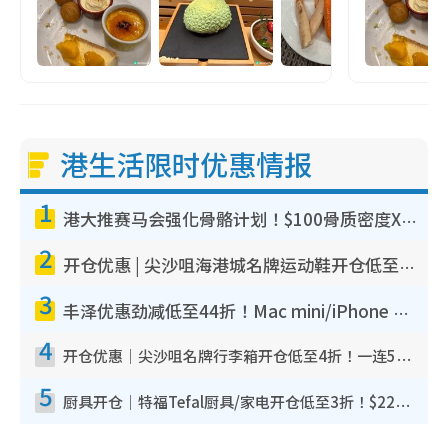
港生活限时优惠情报
1
港大推赛马会强化骨骼计划！$100骨质密度X光检查 完成免费运动训练送超市礼券！附参加资格
2
开仓优惠 | 尖沙咀海港城名牌运动鞋开仓低至1折！On鞋$899起/Joy&Peace鞋履$98起
3
丰泽优惠劲减低至44折！Mac mini/iPhone 17 Pro大减价！厨房家电$220起
4
开仓优惠｜尖沙咀名牌行李箱开仓低至4折！一连5日 American Tourister/ace./Hallmark $200起
5
厨具开仓｜特福Tefal厨具/家电开仓低至3折！$220起买平底锅/炒锅/汤锅！电饭煲/吸尘器/挂烫机$418起