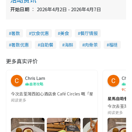
开始日期
2026年4月2日 - 2026年4月7日
著数
饮食优惠
美食
餐厅情报
著数优惠
自助餐
海鲜
肉骨茶
榴梿
更多真实评价
Chris Lam
Chri
香港攻略
香
Caf
今次去荃灣西如心酒店食 Café Circles 嘅「星馬滋味
星馬自助餐🍽
阅读更多
今次去荃灣西如
阅读更多