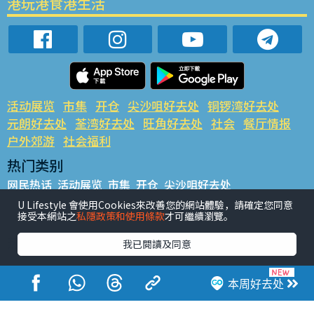
港玩港食港生活
活动展览
市集
开仓
尖沙咀好去处
铜锣湾好去处
元朗好去处
荃湾好去处
旺角好去处
社会
餐厅情报
户外郊游
社会福利
热门类别
网民热话
活动展览
市集
开仓
尖沙咀好去处
铜锣湾好去处
元朗好去处
荃湾好去处
旺角好去处
社会
U Lifestyle 會使用Cookies來改善您的網站體驗，請確定您同意
接受本網站之
私隱政策和使用條款
才可繼續瀏覽。
餐厅情报
户外郊游
热门标签
我已閱讀及同意
#UGO揾好去处
#人气活动推介
#美食社群热话
#亲子玩乐好去处
#ULifestyle应用程式
#限时抢
本周好去处
#UJetso礼物放送
#ULifestyle商户中心
#著数
#网络热话