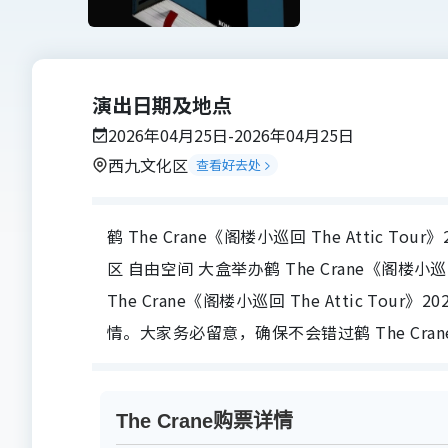
演出日期及地点
2026年04月25日-2026年04月25日
西九文化区
查看好去处
鹤 The Crane《阁楼小巡回 The Attic To
区 自由空间 大盒举办鹤 The Crane《阁楼小巡回 T
The Crane《阁楼小巡回 The Attic 
情。大家务必留意，确保不会错过鹤 The Crane《
The Crane购票详情