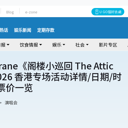
Blog
e-zone
U GO搵好去處
热话
娱乐新闻
定期存款
情报
饮食情报
娱乐
社会
影片专区
Crane《阁楼小巡回 The Attic
2026 香港专场活动详情/日期/时
/票价一览
演唱会