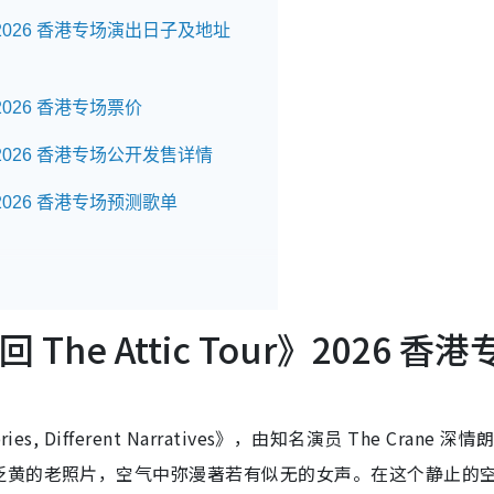
our》2026 香港专场演出日子及地址
r》2026 香港专场票价
our》2026 香港专场公开发售详情
ur》2026 香港专场预测歌单
 The Attic Tour》2026 香
Different Narratives》，由知名演员 The Crane 深情
泛黄的老照片，空气中弥漫著若有似无的女声。在这个静止的