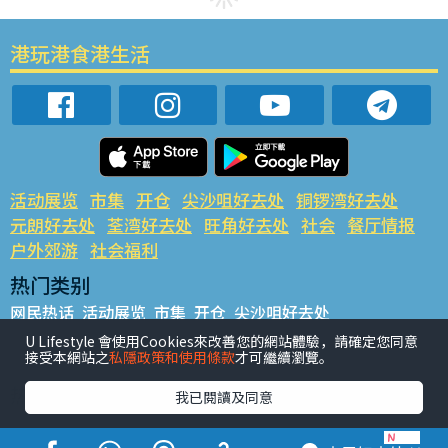
港玩港食港生活
活动展览
市集
开仓
尖沙咀好去处
铜锣湾好去处
元朗好去处
荃湾好去处
旺角好去处
社会
餐厅情报
户外郊游
社会福利
热门类别
网民热话
活动展览
市集
开仓
尖沙咀好去处
铜锣湾好去处
元朗好去处
荃湾好去处
旺角好去处
社会
U Lifestyle 會使用Cookies來改善您的網站體驗，請確定您同意
接受本網站之
私隱政策和使用條款
才可繼續瀏覽。
餐厅情报
户外郊游
热门标签
我已閱讀及同意
#UGO揾好去处
#人气活动推介
#美食社群热话
#亲子玩乐好去处
#ULifestyle应用程式
#限时抢