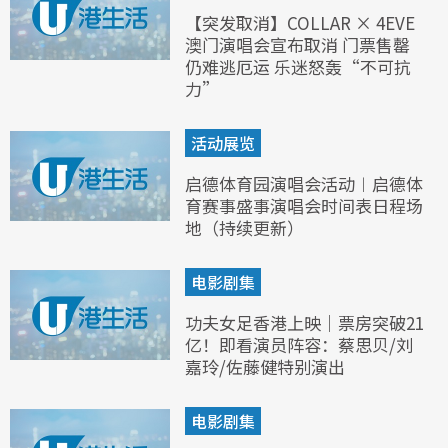
【突发取消】COLLAR × 4EVE
澳门演唱会宣布取消 门票售罄
仍难逃厄运 乐迷怒轰“不可抗
力”
活动展览
启德体育园演唱会活动︱启德体
育赛事盛事演唱会时间表日程场
地（持续更新）
电影剧集
功夫女足香港上映｜票房突破21
亿！即看演员阵容：蔡思贝/刘
嘉玲/佐藤健特别演出
电影剧集