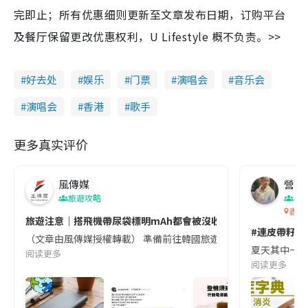
完即止；所有优惠细则更新至文章发布日期，订购平台
及餐厅保留更改优惠权利，U Lifestyle 概不负责。>>
好去处
娱乐
门票
演唱会
音乐会
演唱会
香港
歌手
更多真实评价
風傳媒
營養教
旅遊攻略
生
香港
旅遊注意｜搭飛機帶尿袋標明mAh都會被沒收😱出發前切記檢查「1
#連皮帶籽都
（文章由風傳媒授權轉載） 準備前往韓國旅遊的民眾，近期要特別留
夏天其中一種時
阅读更多
阅读更多