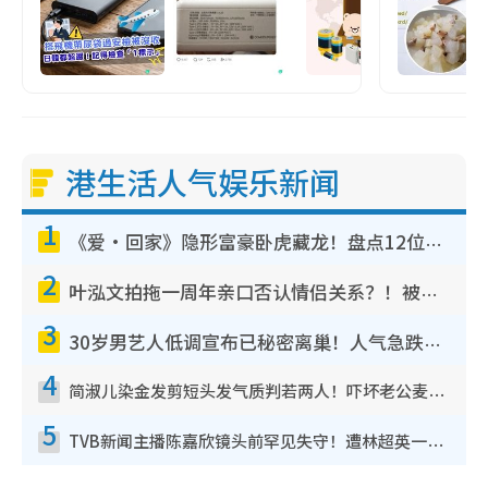
港生活人气娱乐新闻
1
《爱·回家》隐形富豪卧虎藏龙！盘点12位财气逼人的有钱艺人：这位美女3亿身家不愁做
2
叶泓文拍拖一周年亲口否认情侣关系？！被质疑感情造假竟称GM“普通同事”
3
30岁男艺人低调宣布已秘密离巢！人气急跌变失踪人口：“这几年过得并不容易”
4
简淑儿染金发剪短头发气质判若两人！吓坏老公麦大力都认不出：“你做什么？”
5
TVB新闻主播陈嘉欣镜头前罕见失守！遭林超英一句话突袭吓坏当场大笑