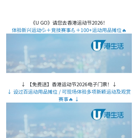
《U GO》请您去香港运动节2026！
体验新兴运动💦＋竞技赛事💪＋100+运动用品摊位🔥
↓ 【免费送】香港运动节2026电子门票！↓
↓ 设过百运动用品摊位 / 可现场体验多项新颖运动及观赏
赛事🔥 ↓