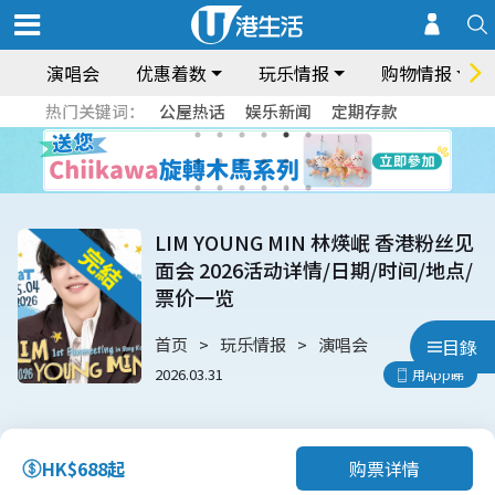
演唱会
优惠着数
玩乐情报
购物情报
热门关键词：
公屋热话
娱乐新闻
定期存款
LIM YOUNG MIN 林煐岷 香港粉丝见
面会 2026活动详情/日期/时间/地点/
票价一览
首页
玩乐情报
演唱会
目錄
2026.03.31
用App睇
购票详情
HK$688起