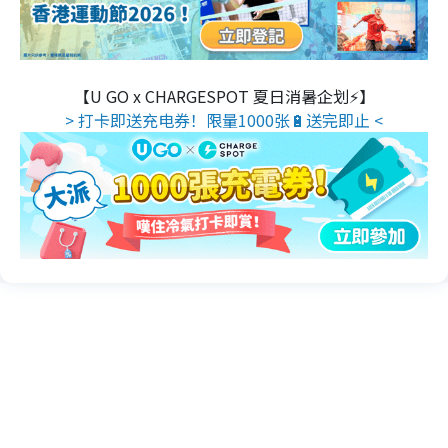
【U GO x CHARGESPOT 夏日消暑企划⚡】
> 打卡即送充电券！限量1000张🔋送完即止 <