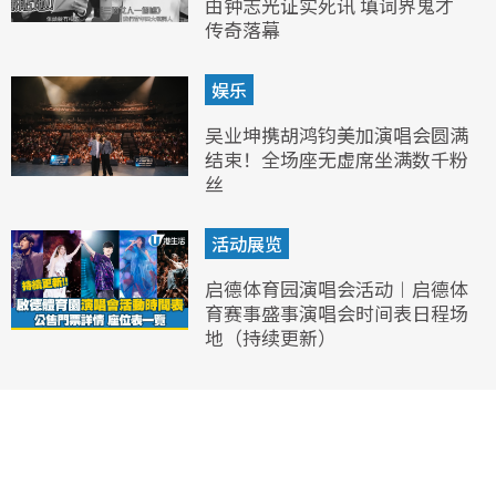
由钟志光证实死讯 填词界鬼才
传奇落幕
娱乐
吴业坤携胡鸿钧美加演唱会圆满
结束！全场座无虚席坐满数千粉
丝
活动展览
启德体育园演唱会活动︱启德体
育赛事盛事演唱会时间表日程场
地（持续更新）