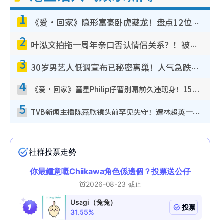
1
《爱·回家》隐形富豪卧虎藏龙！盘点12位财气逼人的有钱艺人：这位美女3亿身家不愁做
2
叶泓文拍拖一周年亲口否认情侣关系？！被质疑感情造假竟称GM“普通同事”
3
30岁男艺人低调宣布已秘密离巢！人气急跌变失踪人口：“这几年过得并不容易”
4
《爱·回家》童星Philip仔暂别幕前久违现身！15岁近况暴风成长长高变帅气少年
5
TVB新闻主播陈嘉欣镜头前罕见失守！遭林超英一句话突袭吓坏当场大笑