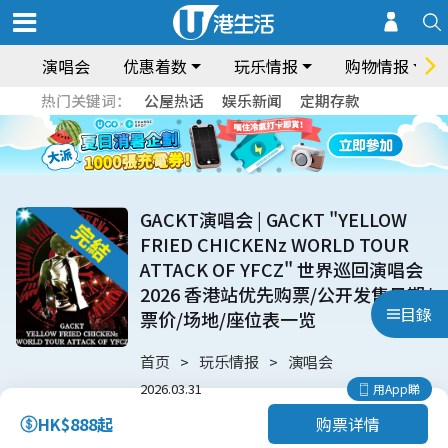
演唱会
优惠着数
玩乐情报
购物情报
热门关键词：
公屋热话
娱乐新闻
定期存款
GACKT演唱会 | GACKT "YELLOW
FRIED CHICKENz WORLD TOUR
ATTACK OF YFCZ" 世界巡回演唱会
2026 香港站优先购票/公开发售日期/
目錄
票价/场地/座位表一览
首页
玩乐情报
演唱会
2026.03.31
用App睇
购票详情
HK$888起