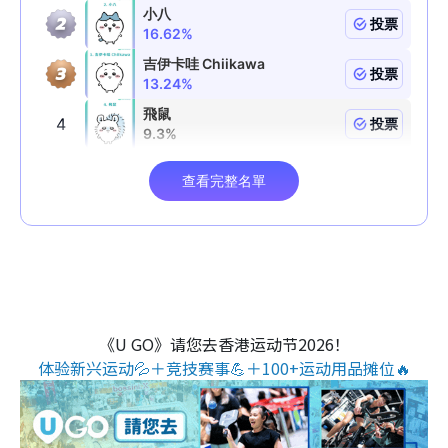
《U GO》请您去香港运动节2026！
体验新兴运动💦＋竞技赛事💪＋100+运动用品摊位🔥