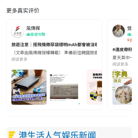
更多真实评价
風傳媒
營養教
旅遊攻略
生
香港
旅遊注意｜搭飛機帶尿袋標明mAh都會被沒收😱出發前切記檢查「1
#連皮帶籽都
（文章由風傳媒授權轉載） 準備前往韓國旅遊的民眾，近期要特別留
夏天其中一種時
阅读更多
阅读更多
港生活人气娱乐新闻