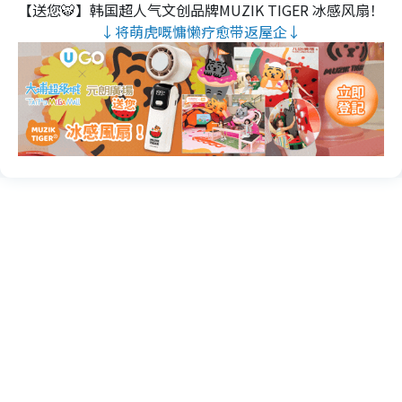
【送您🐯】韩国超人气文创品牌MUZIK TIGER 冰感风扇！
↓将萌虎嘅慵懒疗愈带返屋企↓