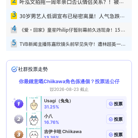
叶泓文拍拖一周年亲口否认情侣关系？！被质疑感情造假竟称GM“普通同事”
3
30岁男艺人低调宣布已秘密离巢！人气急跌变失踪人口：“这几年过得并不容易”
4
《爱·回家》童星Philip仔暂别幕前久违现身！15岁近况暴风成长长高变帅气少年
5
TVB新闻主播陈嘉欣镜头前罕见失守！遭林超英一句话突袭吓坏当场大笑