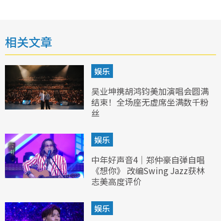
相关文章
娱乐
吴业坤携胡鸿钧美加演唱会圆满
结束！全场座无虚席坐满数千粉
丝
娱乐
中年好声音4｜郑仲豪自弹自唱
《想你》 改编Swing Jazz获林
志美高度评价
娱乐