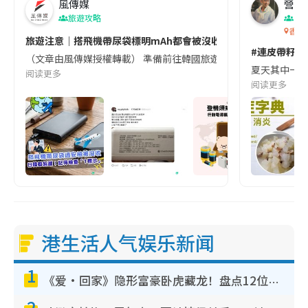
風傳媒
營養教
旅遊攻略
生
香港
旅遊注意｜搭飛機帶尿袋標明mAh都會被沒收😱出發前切記檢查「1
#連皮帶籽都
（文章由風傳媒授權轉載） 準備前往韓國旅遊的民眾，近期要特別留
夏天其中一種時
阅读更多
阅读更多
港生活人气娱乐新闻
1
《爱·回家》隐形富豪卧虎藏龙！盘点12位财气逼人的有钱艺人：这位美女3亿身家不愁做
2