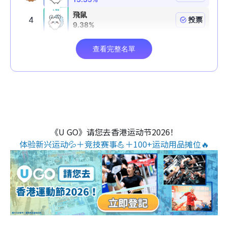
《U GO》请您去香港运动节2026！
体验新兴运动💦＋竞技赛事💪＋100+运动用品摊位🔥