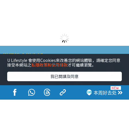
港玩港食港生活
U Lifestyle 會使用Cookies來改善您的網站體驗，請確定您同意
接受本網站之
私隱政策和使用條款
才可繼續瀏覽。
我已閱讀及同意
本周好去处
活动展览
市集
开仓
尖沙咀好去处
铜锣湾好去处
元朗好去处
荃湾好去处
旺角好去处
社会
餐厅情报
户外郊游
社会福利
热门类别