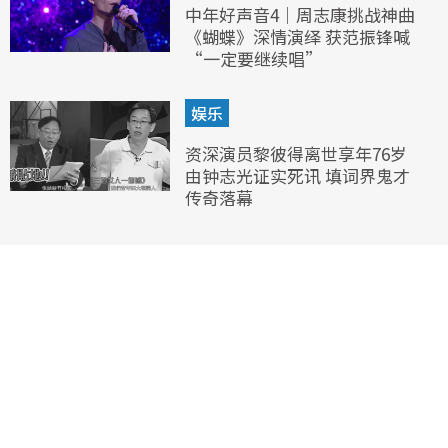
中年好声音4｜周志康挑战神曲
《蝴蝶》深情演绎 获范振锋喊
“一定要继续唱”
娱乐
资深演员黎彼得离世享年76岁
由钟志光证实死讯 填词界鬼才
传奇落幕