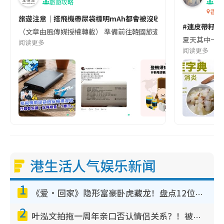
旅遊攻略
生
香港
旅遊注意｜搭飛機帶尿袋標明mAh都會被沒收😱出發前切記檢查「1
#連皮帶籽都
（文章由風傳媒授權轉載） 準備前往韓國旅遊的民眾，近期要特別留
夏天其中一種時
阅读更多
阅读更多
港生活人气娱乐新闻
1
《爱·回家》隐形富豪卧虎藏龙！盘点12位财气逼人的有钱艺人：这位美女3亿身家不愁做
2
叶泓文拍拖一周年亲口否认情侣关系？！被质疑感情造假竟称GM“普通同事”