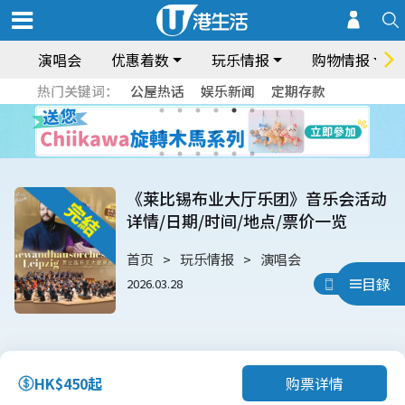
演唱会
优惠着数
玩乐情报
购物情报
热门关键词：
公屋热话
娱乐新闻
定期存款
《莱比锡布业大厅乐团》音乐会活动
详情/日期/时间/地点/票价一览
首页
玩乐情报
演唱会
目錄
2026.03.28
用App睇
购票详情
HK$450起