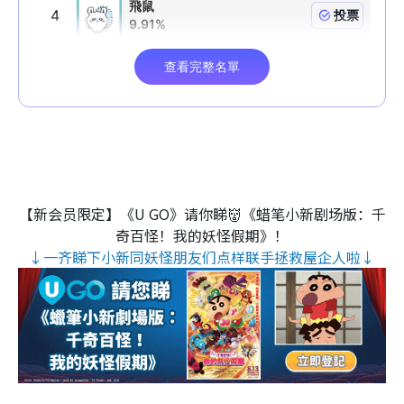
【新会员限定】《U GO》请你睇👹《蜡笔小新剧场版：千
奇百怪！我的妖怪假期》！
↓一齐睇下小新同妖怪朋友们点样联手拯救屋企人啦↓