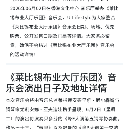
2026年06月02日在香港文化中心 音乐厅举办《莱比
锡布业大厅乐团》音乐会，U Lifestyle为大家整合
《莱比锡布业大厅乐团》音乐会日期、场地、优先
购票、公开发售日期及门票等详情。大家务必留
意，确保不会错过《莱比锡布业大厅乐团》音乐会
的活动详情！
《莱比锡布业大厅乐团》音
乐会演出日子及地址详情
本次音乐会将由音乐总监兼指挥安德里斯・尼尔森斯与
钢琴家尤莉安娜・亚夫迪娃携手呈现。6月2日（星期
二）的演出将演奏贝多芬的《降E大调第五钢琴协奏曲，
作品七十三，“帝皇》以及舒曼的《降B大调第一交响