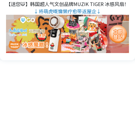
【送您🐯】韩国超人气文创品牌MUZIK TIGER 冰感风扇！
↓将萌虎嘅慵懒疗愈带返屋企↓