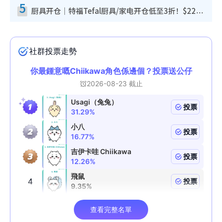
5
厨具开仓｜特福Tefal厨具/家电开仓低至3折！$220起买平底锅/炒锅/汤锅！电饭煲/吸尘器/挂烫机$418起