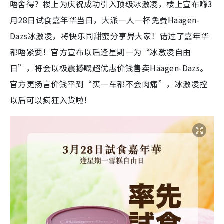
唔舍得？楼上为庆祝成功引入顶级冰激凌，楼上宣布喺3
月28日试食嘉年华当日，大派一人一杯免费Häagen-
Dazs冰激凌，将快乐同甜蜜分享畀大家！错过了嘉年华
都唔紧要！官方宣布以后逢星期一为“冰激凌自由
日”，将会以极震撼嘅超优惠价钱售卖Häagen-Dazs。
官方更扬言价钱平到“买一车都不会肉痛”，冰激凌控
以后可以疯狂入货啦！