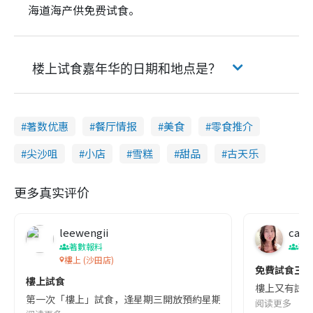
海道海产供免费试食。
楼上试食嘉年华的日期和地点是？
著数优惠
餐厅情报
美食
零食推介
尖沙咀
小店
雪糕
甜品
古天乐
更多真实评价
leewengii
cand
著數報料
著
樓上 (沙田店)
免費試食三送
樓上試食
樓上又有試食,
第一次「樓上」試食，逢星期三開放預約星期四至日指定時間試食時段，輕
阅读更多