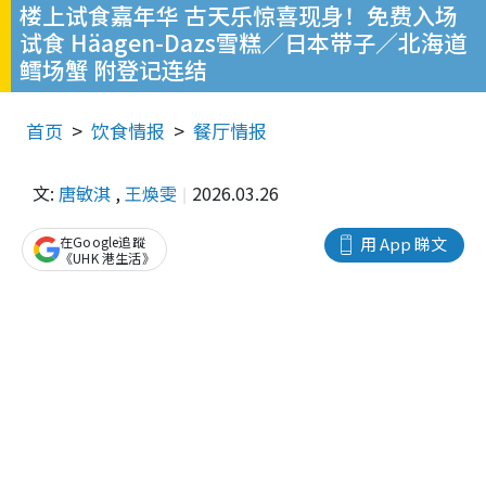
楼上试食嘉年华 古天乐惊喜现身！免费入场
试食 Häagen-Dazs雪糕／日本带子／北海道
鳕场蟹 附登记连结
首页
饮食情报
餐厅情报
文:
唐敏淇
,
王煥雯
2026.03.26
在Google追蹤
用 App 睇文
《UHK 港生活》