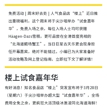
免费活动 | 周末好去处 | 人气食品店“楼上”近日推
出重磅福利，这个周末将于尖沙咀举办“试食嘉年
华”，免费入场之余，每位入场人士均可获赠
Häagen-Dazs雪糕，更可品尝在全港首度亮相的
“北海道鳕场蟹王”。当日巨星古天乐更会现身担
任开幕嘉宾，绝对不能错过。小编已为大家准备好
活动攻略及网上登记指南，立即拉下文了解详情！
楼上试食嘉年华
有好消息！知名食品店“楼上”突发宣布将于3月28日
（星期六）于尖沙咀举办超大型“试食嘉年华”，全场
费用全免之余，更疯狂大派顶级冰激凌同北海道海鲜！