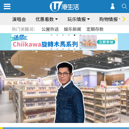
演唱会
优惠着数
玩乐情报
购物情报
热门关键词：
公屋热话
娱乐新闻
定期存款