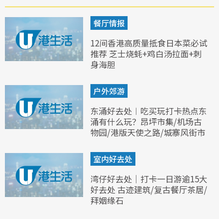
餐厅情报
12间香港高质量抵食日本菜必试
推荐 芝士烧蚝+鸡白汤拉面+刺
身海胆
户外郊游
东涌好去处︱吃买玩打卡热点东
涌有什么玩？昂坪市集/机场古
物园/港版天使之路/城寨风街市
室内好去处
湾仔好去处｜打卡一日游逾15大
好去处 古迹建筑/复古餐厅茶居/
拜姻缘石