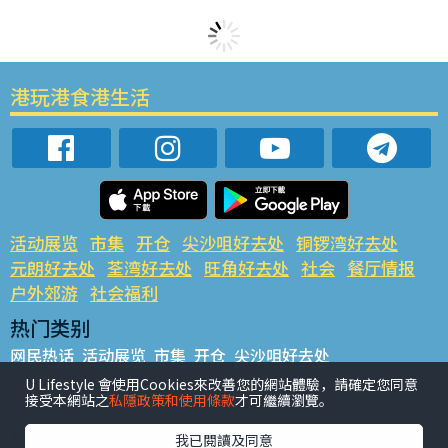
港玩港食港生活
活动展览
市集
开仓
尖沙咀好去处
铜锣湾好去处
元朗好去处
荃湾好去处
旺角好去处
社会
餐厅情报
户外郊游
社会福利
热门类别
网民热话
活动展览
市集
开仓
尖沙咀好去处
铜锣湾好去处
元朗好去处
荃湾好去处
旺角好去处
社会
U Lifestyle 會使用Cookies來改善您的網站體驗，請確定您同意
接受本網站之
私隱政策和使用條款
才可繼續瀏覽。
餐厅情报
户外郊游
热门标签
我已閱讀及同意