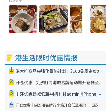
阅读更多
港生活限时优惠情报
1
港大推赛马会强化骨骼计划！$100骨质密度X光检查 完成免费运动训练送超市礼券！附参加资格
2
开仓优惠 | 尖沙咀海港城名牌运动鞋开仓低至1折！On鞋$899起/Joy&Peace鞋履$98起
3
丰泽优惠劲减低至44折！Mac mini/iPhone 17 Pro大减价！厨房家电$220起
4
开仓优惠｜尖沙咀名牌行李箱开仓低至4折！一连5日 American Tourister/ace./Hallmark $200起