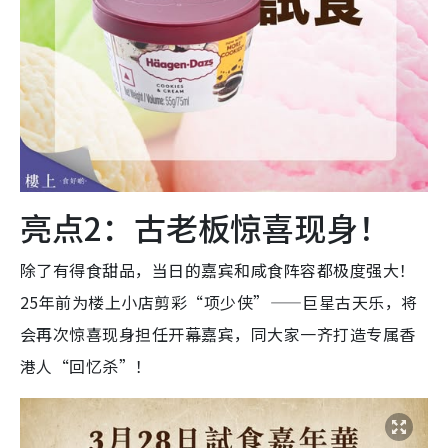
亮点2：古老板惊喜现身！
除了有得食甜品，当日的嘉宾和咸食阵容都极度强大！
25年前为楼上小店剪彩“项少侠”——巨星古天乐，将
会再次惊喜现身担任开幕嘉宾，同大家一齐打造专属香
港人“回忆杀”！