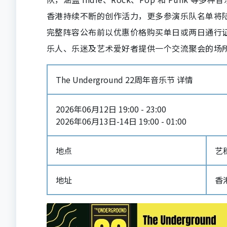
香港持续不断的创作活力，更多参演乐队名单将
完整阵容公布前以优惠价格购买单日或两日通行
乐人、乐迷及艺术爱好者提供一个交流聚会的场
The Underground 22周年音乐节 详情
2026年06月12日 19:00 - 23:00
2026年06月13日-14日 19:00 - 01:00
地点
艺
地址
香