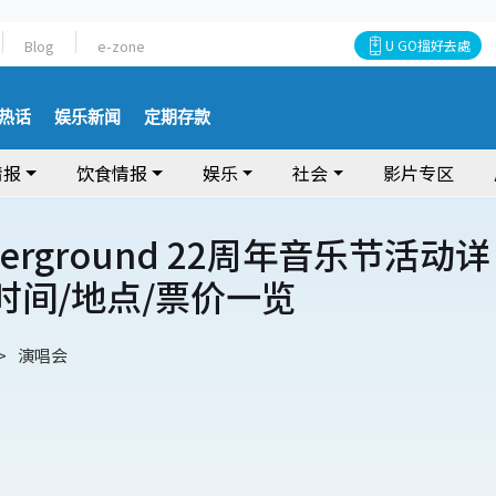
Blog
e-zone
U GO搵好去處
热话
娱乐新闻
定期存款
情报
饮食情报
娱乐
社会
影片专区
nderground 22周年音乐节活动详
/时间/地点/票价一览
演唱会