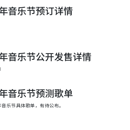
 22周年音乐节预订详情
 22周年音乐节公开发售详情
M
 22周年音乐节预测歌单
22周年音乐节具体歌单，有待公布。