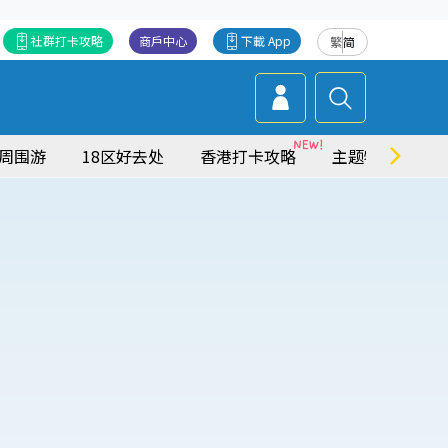
社群打卡攻略
商戶中心
下載 App
繁
简
周围游
18区好去处
香港打卡攻略
主题特集