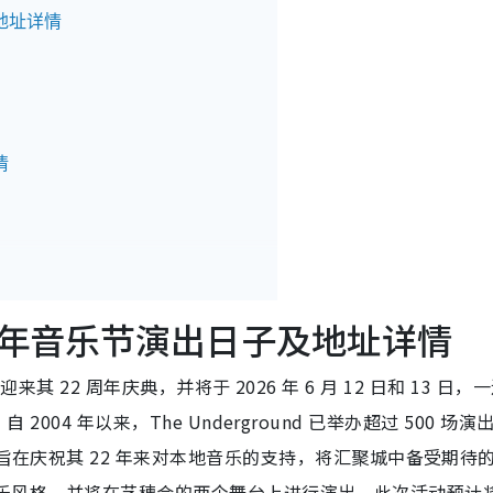
及地址详情
情
d 22周年音乐节演出日子及地址详情
nd 将迎来其 22 周年庆典，并将于 2026 年 6 月 12 日和 13 日，
。自 2004 年以来，The Underground 已举办超过 500 场
节旨在庆祝其 22 年来对本地音乐的支持，将汇聚城中备受期待
k 等多种音乐风格，并将在艺穗会的两个舞台上进行演出。此次活动预计