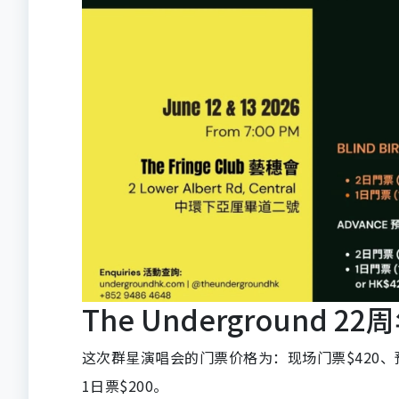
The Underground 
这次群星演唱会的门票价格为：现场门票$420、预售
1日票$200。