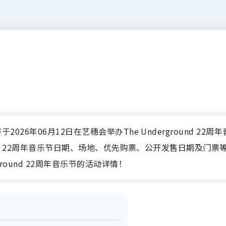
将于2026年06月12日在艺穗会举办The Underground 22周
rground 22周年音乐节日期、场地、优先购票、公开发售日期及门票
round 22周年音乐节的活动详情！