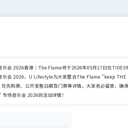
" 专场音乐会 2026香港｜The Flame将于2026年05月17日在TIDE
专场音乐会 2026，U Lifestyle为大家整合The Flame "keep THE
日期、场地、优先购票、公开发售日期及门票等详情。大家务必留意，确
live" 专场音乐会 2026的活动详情！