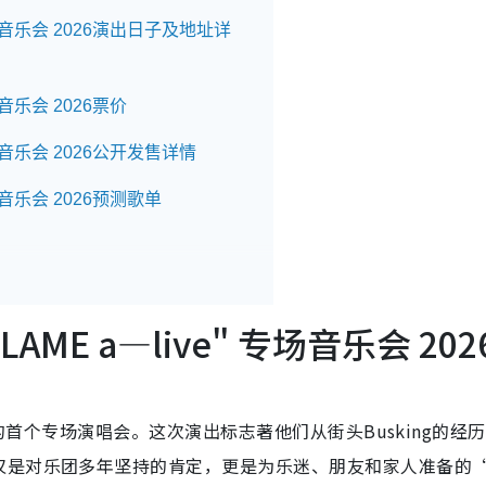
e" 专场音乐会 2026演出日子及地址详
 专场音乐会 2026票价
e" 专场音乐会 2026公开发售详情
" 专场音乐会 2026预测歌单
E FLAME a—live" 专场音乐会 20
年来的首个专场演唱会。这次演出标志著他们从街头Busking的经
仅是对乐团多年坚持的肯定，更是为乐迷、朋友和家人准备的