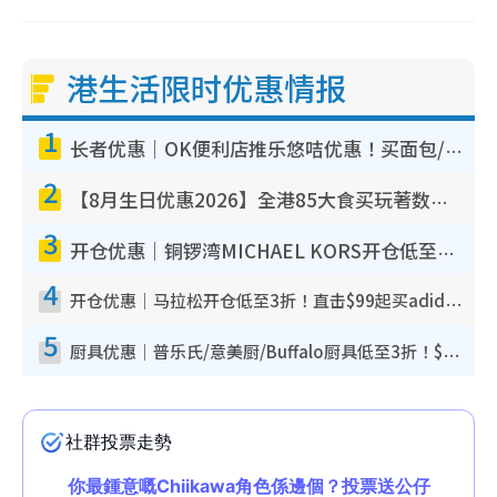
港生活限时优惠情报
1
长者优惠｜OK便利店推乐悠咭优惠！买面包/牛奶/保健品拍卡即减
2
【8月生日优惠2026】全港85大食买玩著数攻略 自助餐/火锅放题同行免费＋诚品/DONKI送现金券
3
开仓优惠｜铜锣湾MICHAEL KORS开仓低至17折！直击$500起买手袋/钱包/鞋款 必买经典Jet Set系列
4
开仓优惠｜马拉松开仓低至3折！直击$99起买adidas／New Balance／Puma鞋款 STANLEY保温杯劈价至$119起
5
厨具优惠｜普乐氏/意美厨/Buffalo厨具低至3折！$89起买煎锅/炒锅/个人锅 同场小家电激减至$99起