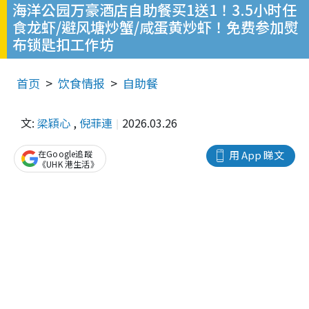
海洋公园万豪酒店自助餐买1送1！3.5小时任
食龙虾/避风塘炒蟹/咸蛋黄炒虾！免费参加熨
布锁匙扣工作坊
首页
饮食情报
自助餐
文:
梁穎心
,
倪菲連
2026.03.26
在Google追蹤
用 App 睇文
《UHK 港生活》