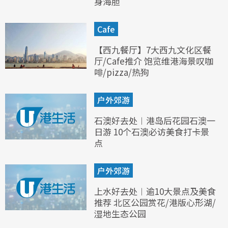
身海胆
Cafe
【西九餐厅】7大西九文化区餐
厅/Cafe推介 饱览维港海景叹咖
啡/pizza/热狗
户外郊游
石澳好去处︱港岛后花园石澳一
日游 10个石澳必访美食打卡景
点
户外郊游
上水好去处︱逾10大景点及美食
推荐 北区公园赏花/港版心形湖/
湿地生态公园