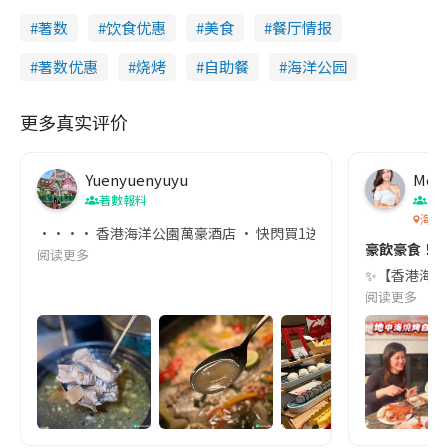
著数
饮食优惠
美食
餐厅情报
著数优惠
烧烤
自助餐
海洋公园
更多真实评价
Yuenyuenyuyu
Moni
著數報料
香
海灣
•••• 香港海洋公園萬豪酒店 • 快閃買1送1優惠 •••• ‼️ 港
豪飲豪食！珍寶
阅读更多
✨【香港海洋公
阅读更多