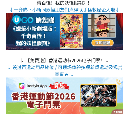
奇百怪！我的妖怪假期》！
↓一齐睇下小新同妖怪朋友们点样联手拯救屋企人啦↓
↓ 【免费送】香港运动节2026电子门票！↓
↓ 设过百运动用品摊位 / 可现场体验多项新颖运动及观赏
赛事🔥 ↓