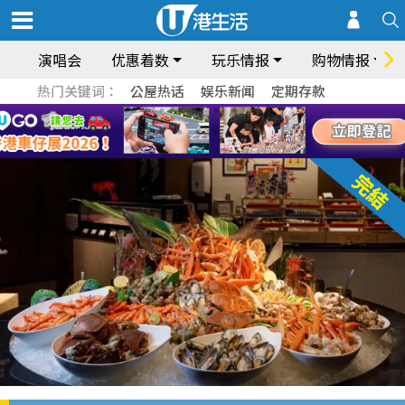
演唱会
优惠着数
玩乐情报
购物情报
热门关键词：
公屋热话
娱乐新闻
定期存款