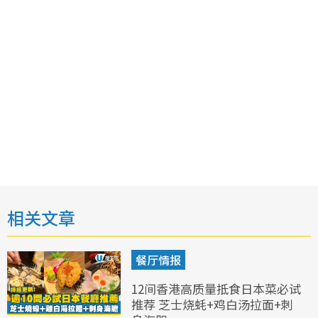
相关文章
餐厅情报
12间香港高质量抵食日本菜必试
推荐 芝士烧蚝+鸡白汤拉面+刺