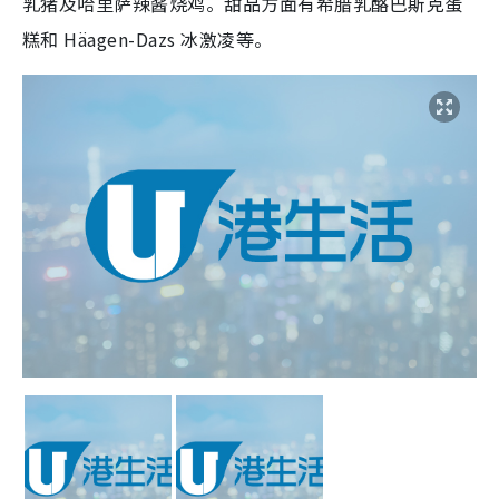
乳猪及哈里萨辣酱烧鸡。甜品方面有希腊乳酪巴斯克蛋
糕和 Häagen-Dazs 冰激凌等。