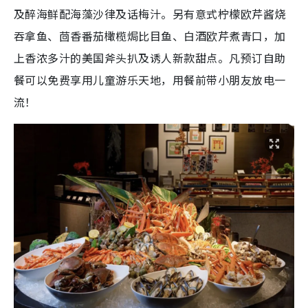
及醉海鲜配海藻沙律及话梅汁。另有意式柠檬欧芹酱烧
吞拿鱼、茴香番茄橄榄焗比目鱼、白酒欧芹煮青口，加
上香浓多汁的美国斧头扒及诱人新款甜点。凡预订自助
餐可以免费享用儿童游乐天地，用餐前带小朋友放电一
流！