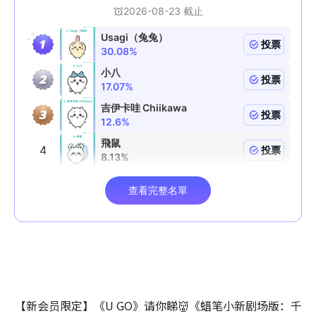
【新会员限定】《U GO》请你睇👹《蜡笔小新剧场版：千