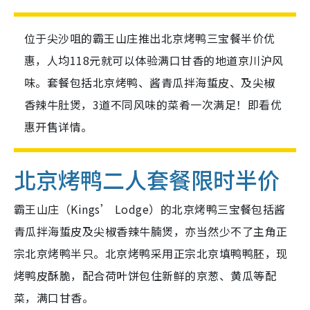
位于尖沙咀的霸王山庄推出北京烤鸭三宝餐半价优
惠，人均118元就可以体验满口甘香的地道京川沪风
味。套餐包括北京烤鸭、酱青瓜拌海蜇皮、及尖椒
香辣牛肚煲，3道不同风味的菜肴一次满足！即看优
惠开售详情。
北京烤鸭二人套餐限时半价
霸王山庄（Kings’ Lodge）的北京烤鸭三宝餐包括
酱
青瓜拌海蜇皮及尖椒香辣牛腩煲，亦当然少不了主角正
宗北京烤鸭半只。北京烤鸭采用正宗北京填鸭鸭胚，现
烤鸭皮酥脆，配合
荷叶饼包住新鲜的京葱、
黄瓜等配
菜，满口甘香。