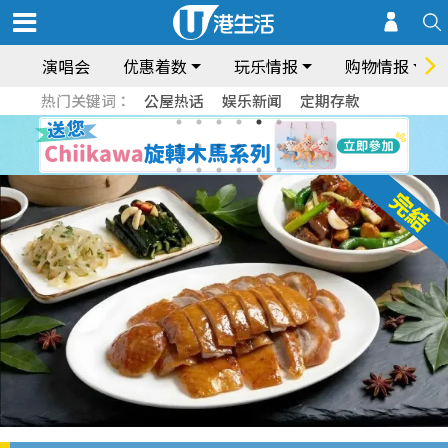
演唱会
优惠着数
玩乐情报
购物情报
热门关键词：
公屋热话
娱乐新闻
定期存款