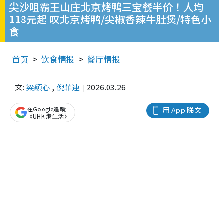
尖沙咀霸王山庄北京烤鸭三宝餐半价！人均
118元起 叹北京烤鸭/尖椒香辣牛肚煲/特色小
食
首页
饮食情报
餐厅情报
文:
梁穎心
,
倪菲連
2026.03.26
在Google追蹤
用 App 睇文
《UHK 港生活》