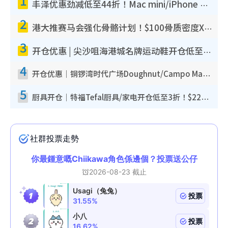
1
丰泽优惠劲减低至44折！Mac mini/iPhone 17 Pro大减价！厨房家电$220起
2
港大推赛马会强化骨骼计划！$100骨质密度X光检查 完成免费运动训练送超市礼券！附参加资格
3
开仓优惠 | 尖沙咀海港城名牌运动鞋开仓低至1折！On鞋$899起/Joy&Peace鞋履$98起
4
开仓优惠｜铜锣湾时代广场Doughnut/Campo Marzio开仓低至1折！背囊、书包、手袋劈价$200起
5
厨具开仓｜特福Tefal厨具/家电开仓低至3折！$220起买平底锅/炒锅/汤锅！电饭煲/吸尘器/挂烫机$418起