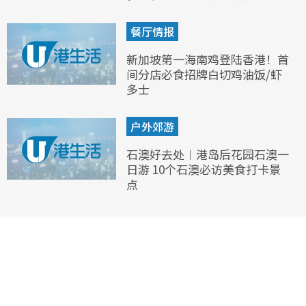
餐厅情报
新加坡第一海南鸡登陆香港！首
间分店必食招牌白切鸡油饭/虾
多士
户外郊游
石澳好去处︱港岛后花园石澳一
日游 10个石澳必访美食打卡景
点