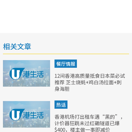
相关文章
餐厅情报
12间香港高质量抵食日本菜必试
推荐 芝士烧蚝+鸡白汤拉面+刺
身海胆
热话
香港机场打出租车遇“黑的”，
计价器狂跳未过红磡隧道已爆
$400，楼主做一事即减价