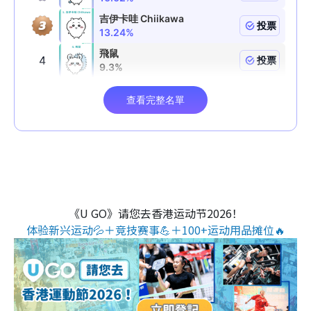
《U GO》请您去香港运动节2026！
体验新兴运动💦＋竞技赛事💪＋100+运动用品摊位🔥