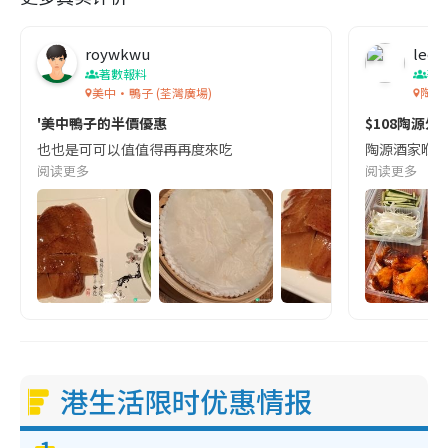
roywkwu
leew
著數報料
著
美中·鴨子 (荃灣廣場)
陶源
'美中鴨子的半價優惠
$108陶源外
也也是可可以值值得再再度來吃
陶源酒家喺o
阅读更多
阅读更多
港生活限时优惠情报