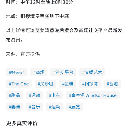
时间：中午12时至晚上8时30分
地点：铜锣湾皇室堡地下中庭
以上详情可浏览姜涛香港后援会及商场社交平台最新发
布资讯。
来源：官方提供
好去处
商场
社交平台
文娱艺术
The One
尖沙咀
蛋糕
铜锣湾
香港
甜品
运动
电车
皇室堡 Windsor House
姜涛
音乐
运动
展览
更多真实评价