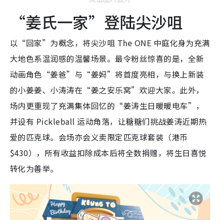
“姜氏一家”登陆尖沙咀
以“回家”为概念，将尖沙咀 The ONE 中庭化身为充满
大地色系温润感的温馨场景。最令粉丝惊喜的是，全新
动画角色“姜爸”与“姜妈”将首度亮相，与换上新装
的小姜姜、小涛涛在“姜之安乐窝”欢迎大家。此外，
场内更重现了充满集体回忆的“姜涛生日暖暖电车”，
并设有 Pickleball 运动角落，让糖糖们挑战姜涛近期热
爱的匹克球。会场亦会义卖限定匹克球套装（港币
$430），所有收益扣除成本后将全数捐赠，将生日喜悦
转化为善举。