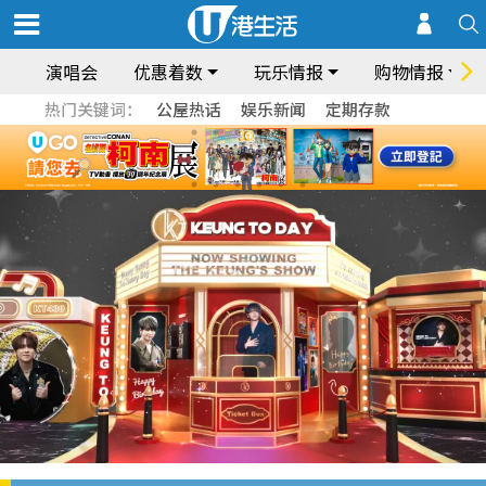
演唱会
优惠着数
玩乐情报
购物情报
热门关键词：
公屋热话
娱乐新闻
定期存款