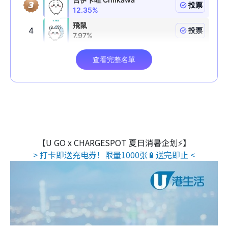
【U GO x CHARGESPOT 夏日消暑企划⚡】
> 打卡即送充电券！限量1000张🔋送完即止 <