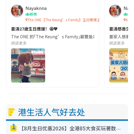
Nayaknna
Nay
娛樂
娛
The ONE【The Keung’s Family】生日應援主題展覽
Keu
姜濤27歲生日應援！🤩💖
姜濤慈善生日派
The ONE 的｢The Keung’s Family｣展覽是為慶祝香港歌
姜家人慈善生日
阅读更多
阅读更多
港生活人气好去处
1
【8月生日优惠2026】全港85大食买玩著数攻略 自助餐/火锅放题同行免费＋诚品/DONKI送现金券