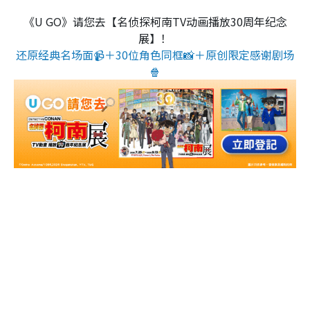
《U GO》请您去【名侦探柯南TV动画播放30周年纪念
展】！
还原经典名场面📹＋30位角色同框📸＋原创限定感谢剧场
🍿