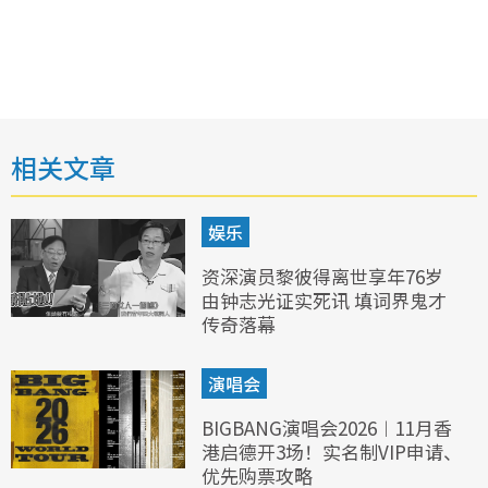
相关文章
娱乐
资深演员黎彼得离世享年76岁
由钟志光证实死讯 填词界鬼才
传奇落幕
演唱会
BIGBANG演唱会2026︱11月香
港启德开3场！实名制VIP申请、
优先购票攻略