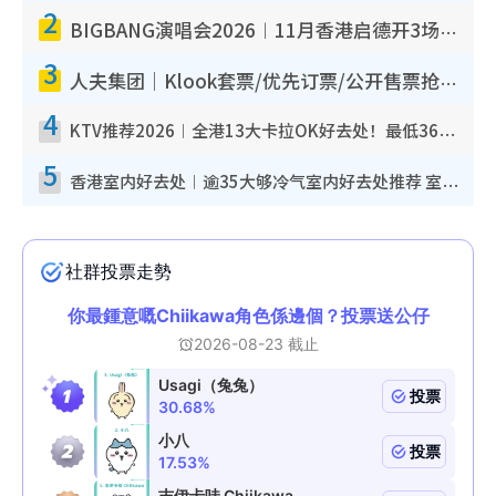
2
BIGBANG演唱会2026︱11月香港启德开3场！实名制VIP申请、优先购票攻略
3
人夫集团｜Klook套票/优先订票/公开售票抢票攻略！附票价.购票连结.场地座位表
4
KTV推荐2026︱全港13大卡拉OK好去处！最低36元起 日语歌都有！(附地址+收费详情)
5
香港室内好去处︱逾35大够冷气室内好去处推荐 室内活动免费避雨无惧下雨