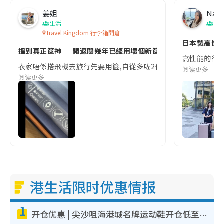
姜姐
Nata
生活
日
Travel Kingdom 行李箱開倉
日本製高性
搵到真正篋神 ｜ 開返關幾年已經用壞個新篋
高性能的行李箱
衣家唔係搭飛機去旅行先要用篋,自從多咗2個仔,去轉大陸2日1夜都好似
阅读更多
阅读更多
港生活限时优惠情报
1
开仓优惠 | 尖沙咀海港城名牌运动鞋开仓低至1折！On鞋$899起/Joy&Peace鞋履$98起