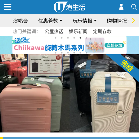
演唱会
优惠着数
玩乐情报
购物情报
热门关键词：
公屋热话
娱乐新闻
定期存款