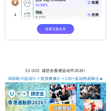
《U GO》请您去香港运动节2026！
体验新兴运动💦＋竞技赛事💪＋100+运动用品摊位🔥