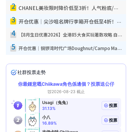
2
CHANEL美妆限时降价低至3折！人气粉底/唇膏/精华液低至$275！COCO香水都有平
3
开仓优惠｜尖沙咀名牌行李箱开仓低至4折！一连5日 American Tourister/ace./Hallmark $200起
4
【8月生日优惠2026】全港85大食买玩著数攻略 自助餐/火锅放题同行免费＋诚品/DONKI送现金券
5
开仓优惠｜铜锣湾时代广场Doughnut/Campo Marzio开仓低至1折！背囊、书包、手袋劈价$200起