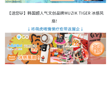
【送您🐯】韩国超人气文创品牌MUZIK TIGER 冰感风
扇！
↓将萌虎嘅慵懒疗愈带返屋企↓