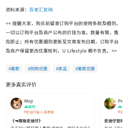
资料来源：
百老汇官网
<< 提醒大家，购买前留意订购平台的使用条款及细则，
一切以订购平台及商户公布的价钱为准。数量有限，售
完即止；所有优惠细则更新至文章发布日期，订购平台
及商户保留更改优惠权利，U Lifestyle 概不负责。>>
著数
购物优惠
家品
著数优惠
更多真实评价
Moji
Pete
寵物
香
史迪仔亂入海港城
海港
《🔫矮版史迪仔》
史迪仔登陸海港
今天Moji瘋狂俾人集郵 成為咗一個打卡位😆😆😆😆 多謝大家喜歡♥️♥️♥
各位《史迪仔