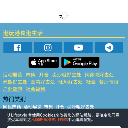
港玩港食港生活
活动展览
市集
开仓
尖沙咀好去处
铜锣湾好去处
元朗好去处
荃湾好去处
旺角好去处
社会
餐厅情报
户外郊游
社会福利
热门类别
网民热话
活动展览
市集
开仓
尖沙咀好去处
铜锣湾好去处
元朗好去处
荃湾好去处
旺角好去处
社会
U Lifestyle 會使用Cookies來改善您的網站體驗，請確定您同意
接受本網站之
私隱政策和使用條款
才可繼續瀏覽。
餐厅情报
户外郊游