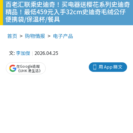
百老汇联乘史迪奇！买电器送樱花系列史迪奇
精品！最低459元入手32cm史迪奇毛绒公仔
便携袋/保温杯/餐具
首页
购物情报
电子产品
文:
李加傑
2026.04.25
在Google追蹤
用 App 睇文
《UHK 港生活》