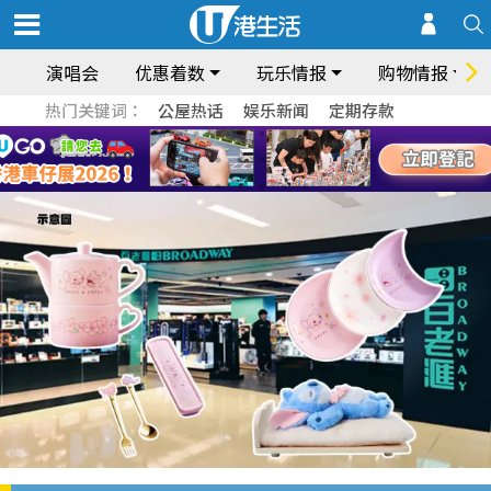
演唱会
优惠着数
玩乐情报
购物情报
热门关键词：
公屋热话
娱乐新闻
定期存款