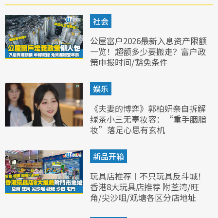
社会
公屋富户2026最新入息资产限额
一览！超额多少要搬走？富户政
策申报时间/豁免条件
娱乐
《夫妻的博弈》郭柏妍亲自拆解
绿茶小三无辜妆容：“重手胭脂
妆”落足心思有玄机
新品开箱
玩具店推荐︱不只玩具反斗城！
香港8大玩具店推荐 附荃湾/旺
角/尖沙咀/观塘各区分店地址