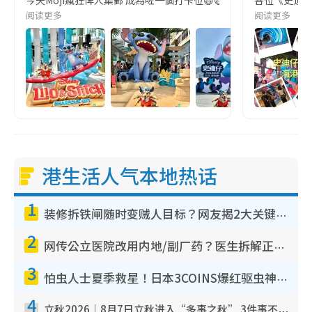
阅读更多
阅读更多
港生活人气本地热话
1
装修拆铁闸随时变贼人目标？网友揭2大关键用途：装新款等于白装？附新旧铁闸分别
2
网传公立医院改用内地/副厂药？医生拆解正副厂分别，揭4类人换药随时出事
3
怕虫人士夏季救星！日本3COINS爆红驱虫神器$45起 1招“全程免触碰”轻松搞定小强
4
立秋2026｜8月7日立秋进入“多事之秋” 3件事不可做！专家教6招开运 清杂物／钱包纳气接好运