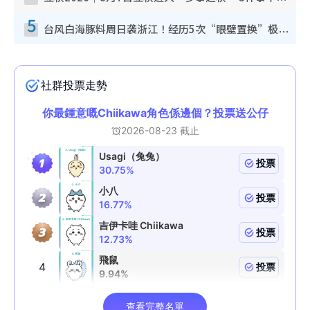
5
台风白海豚料周日袭浙江！经历5次“眼壁置换”极罕见 成登陆内地最长途台风