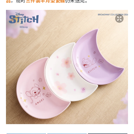
品
，现时
三件装半月型瓷碟
仍未送完。