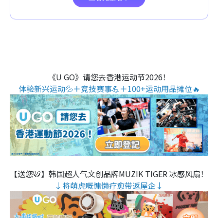
《U GO》请您去香港运动节2026！
体验新兴运动💦＋竞技赛事💪＋100+运动用品摊位🔥
【送您🐯】韩国超人气文创品牌MUZIK TIGER 冰感风扇！
↓将萌虎嘅慵懒疗愈带返屋企↓