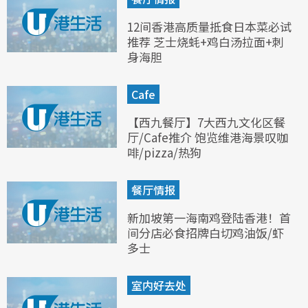
12间香港高质量抵食日本菜必试
推荐 芝士烧蚝+鸡白汤拉面+刺
身海胆
Cafe
【西九餐厅】7大西九文化区餐
厅/Cafe推介 饱览维港海景叹咖
啡/pizza/热狗
餐厅情报
新加坡第一海南鸡登陆香港！首
间分店必食招牌白切鸡油饭/虾
多士
室内好去处