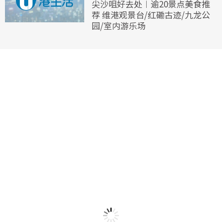
尖沙咀好去处︱逾20景点美食推
荐 维港观景台/红磡古迹/九龙公
园/室内游乐场