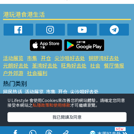
港玩港食港生活
活动展览
市集
开仓
尖沙咀好去处
铜锣湾好去处
元朗好去处
荃湾好去处
旺角好去处
社会
餐厅情报
户外郊游
社会福利
热门类别
网民热话
活动展览
市集
开仓
尖沙咀好去处
铜锣湾好去处
元朗好去处
荃湾好去处
旺角好去处
社会
U Lifestyle 會使用Cookies來改善您的網站體驗，請確定您同意
接受本網站之
私隱政策和使用條款
才可繼續瀏覽。
餐厅情报
户外郊游
热门标签
我已閱讀及同意
#UGO揾好去处
#人气活动推介
#美食社群热话
#亲子玩乐好去处
#ULifestyle应用程式
#限时抢