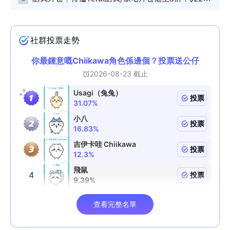
厨具开仓｜特福Tefal厨具/家电开仓低至3折！$220起买平底锅/炒锅/汤锅！电饭煲/吸尘器/挂烫机$418起