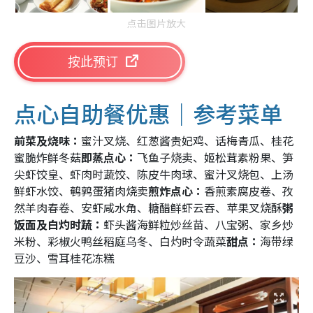
点击图片放大
按此预订
点心自助餐优惠｜参考菜单
前菜及烧味：
蜜汁叉烧、红葱酱贵妃鸡、话梅青瓜、桂花
蜜脆炸鲜冬菇
即蒸点心：
飞鱼子烧卖、姬松茸素粉果、笋
尖虾饺皇、虾肉时蔬饺、陈皮牛肉球、蜜汁叉烧包、上汤
鲜虾水饺、鹌鹑蛋猪肉烧卖
煎炸点心：
香煎素腐皮卷、孜
然羊肉春卷、安虾咸水角、糖醋鲜虾云吞、苹果叉烧酥
粥
饭面及白灼时蔬：
虾头酱海鲜粒炒丝苗、八宝粥、家乡炒
米粉、彩椒火鸭丝稻庭乌冬、白灼时令蔬菜
甜点：
海带绿
豆沙、雪耳桂花冻糕