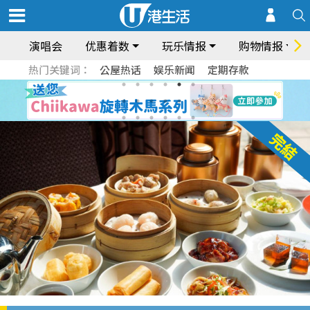
演唱会
优惠着数
玩乐情报
购物情报
热门关键词：
公屋热话
娱乐新闻
定期存款