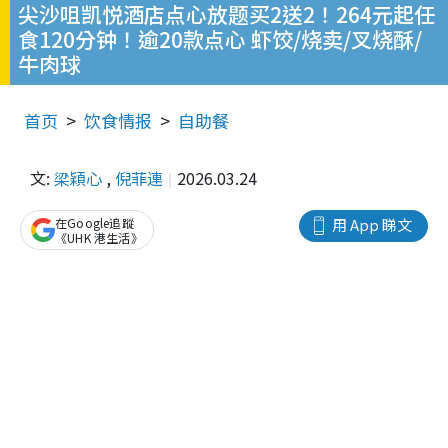
尖沙咀凯悦酒店点心放题买2送2！264元起任
食120分钟！逾20款点心 虾饺/烧卖/叉烧酥/
牛肉球
首页
饮食情报
自助餐
文:
梁穎心
,
倪菲連
2026.03.24
在Google追蹤
用 App 睇文
《UHK 港生活》