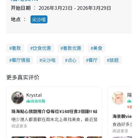
开始日期
2026年3月23日 - 2026年3月29日
地点
尖沙咀
著数
饮食优惠
著数优惠
美食
餐厅情报
尖沙咀
点心
餐厅
放题
更多真实评价
Krystal
隔籬
珠海攻略
香
羲和
珠海點心放題推介😋每位¥168任食3個鐘‼️ 6歲以下小童免費～必點
海景靚vie
唔少港人都喜歡在周末北上尋找美食，最近發現一間珠海酒店餐廳有點心
食過好多次的
阅读更多
阅读更多