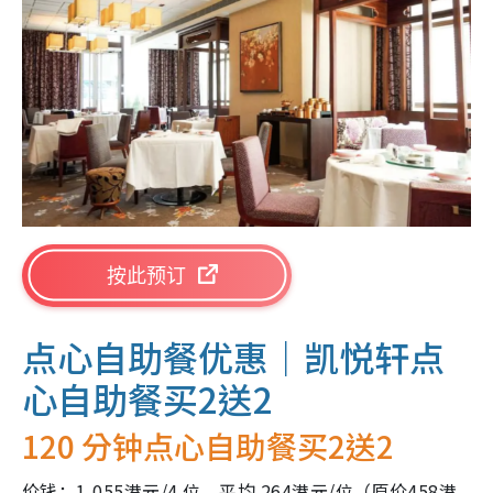
按此预订
点心自助餐优惠｜
凯悦轩点
心自助餐买2送2
120 分钟点心自助餐买2送2
价钱：1,055港元/4 位，平均 264港元/位（原价458港