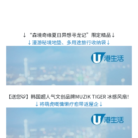
↓“森境奇缘夏日异想寻龙记”限定精品↓
↓漫游秘境地垫、多用途旅行收纳袋↓
【送您🐯】韩国超人气文创品牌MUZIK TIGER 冰感风扇！
↓将萌虎嘅慵懒疗愈带返屋企↓