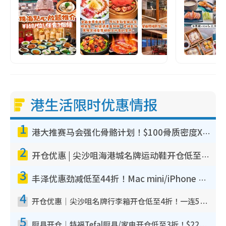
港生活限时优惠情报
1
港大推赛马会强化骨骼计划！$100骨质密度X光检查 完成免费运动训练送超市礼券！附参加资格
2
开仓优惠 | 尖沙咀海港城名牌运动鞋开仓低至1折！On鞋$899起/Joy&Peace鞋履$98起
3
丰泽优惠劲减低至44折！Mac mini/iPhone 17 Pro大减价！厨房家电$220起
4
开仓优惠｜尖沙咀名牌行李箱开仓低至4折！一连5日 American Tourister/ace./Hallmark $200起
5