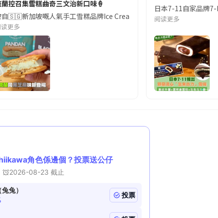
班蘭控召集‼️雪糕曲奇三文治新口味🍦
限定系列「ROCKY CRUNCHY」，主打如岩石般巨大又「脆硬」的配
日本7-11自家品牌
自🇸🇬新加坡嘅人氣手工雪糕品牌Ice Cream & Cookie Co. 今次推
阅读更多
阅读更多