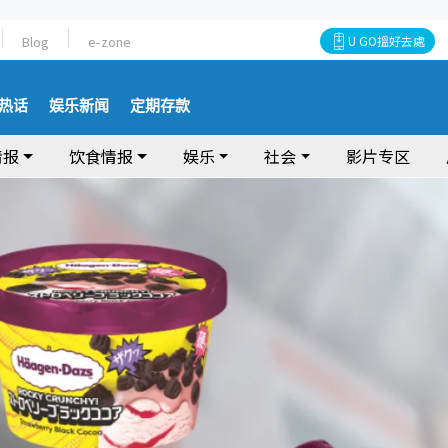
Blog
e-zone
U GO搵好去處
热话
娱乐新闻
定期存款
情报
饮食情报
娱乐
社会
影片专区