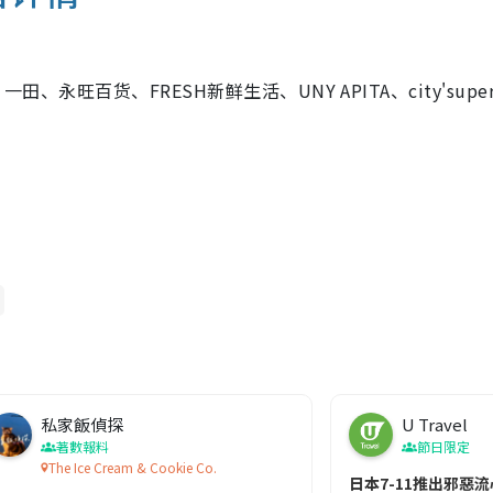
一田、永旺百货、FRESH新鲜生活、UNY APITA、city'supe
私家飯偵探
U Travel
著數報料
節日限定
The Ice Cream & Cookie Co.
「岩石級」硬脆口感
日本7-11推出