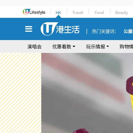
HK
Travel
Food
Beauty
热门关键词：
公屋
演唱会
优惠着数
玩乐情报
购物