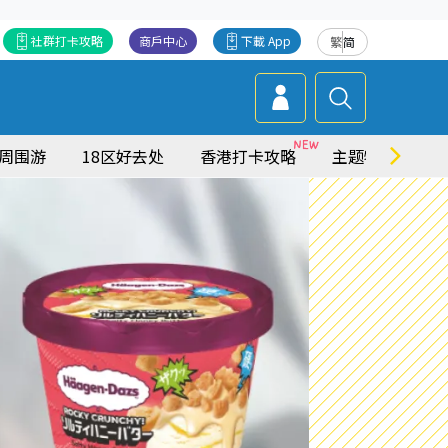
社群打卡攻略
商戶中心
下載 App
繁
简
周围游
18区好去处
香港打卡攻略
主题特集