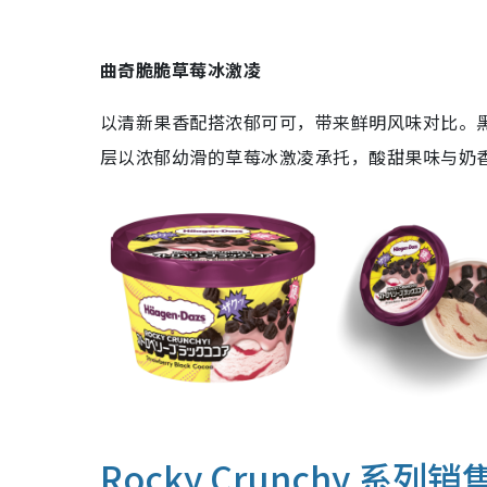
曲奇脆脆草莓冰激凌
以清新果香配搭浓郁可可，带来鲜明风味对比。
层以浓郁幼滑的草莓冰激凌承托，酸甜果味与奶
Rocky Crunchy 系列