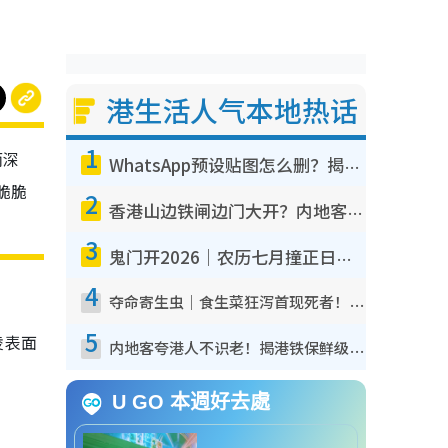
港生活人气本地热话
1
而深
WhatsApp预设贴图怎么删？揭秘1招“反向操作”还原简洁界面 附3步实测教程
脆脆
2
香港山边铁闸边门大开？内地客困惑意义何在！网友神回复：这种叫法理性防御
3
鬼门开2026｜农历七月撞正日全食特别邪？专家警告切忌做一事！揭4大禁忌+2招保平安
4
夺命寄生虫｜食生菜狂泻首现死者！疫潮恶化录1.8万宗病例 揭洗菜3大谬误
5
凌表面
内地客夸港人不识老！揭港铁保鲜级冷气 港人求放过：别投诉
U GO 本週好去處