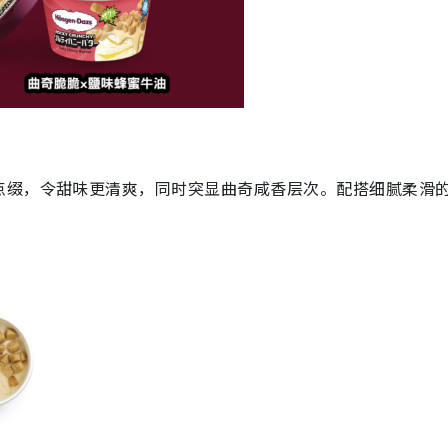
点缀，令甜味更清爽，同时突显曲奇咸香层次。配搭细腻柔滑
！