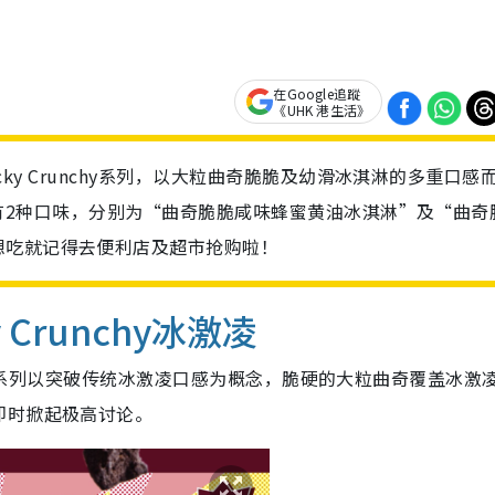
在Google追蹤
《UHK 港生活》
ocky Crunchy系列，以大粒曲奇脆脆及幼滑冰淇淋的多重口感
y系列有2种口味，分别为“曲奇脆脆咸味蜂蜜黄油冰淇淋”及“曲奇
想吃就记得去便利店及超市抢购啦！
y Crunchy冰激凌
列登陆香港，系列以突破传统冰激凌口感为概念，脆硬的大粒曲奇覆盖冰激
即时掀起极高讨论。