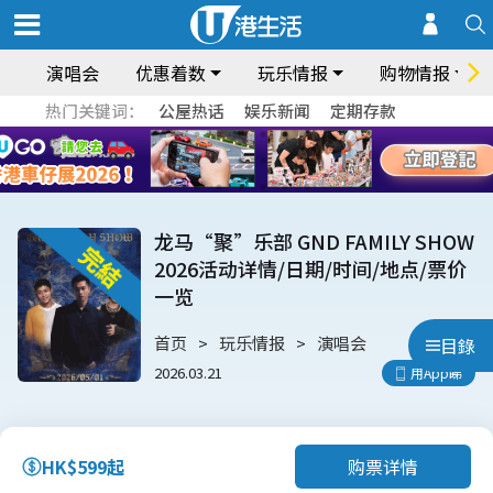
演唱会
优惠着数
玩乐情报
购物情报
热门关键词：
公屋热话
娱乐新闻
定期存款
龙马“聚”乐部 GND FAMILY SHOW
2026活动详情/日期/时间/地点/票价
一览
首页
玩乐情报
演唱会
目錄
2026.03.21
用App睇
购票详情
HK$599起