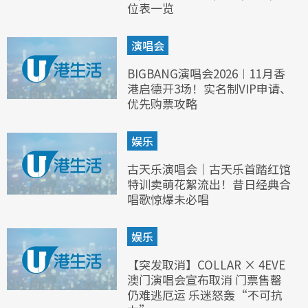
位表一览
演唱会
BIGBANG演唱会2026︱11月香
港启德开3场！实名制VIP申请、
优先购票攻略
娱乐
古天乐演唱会｜古天乐首踏红馆
特训卖萌花絮流出！昔日经典合
唱歌惊爆未必唱
娱乐
【突发取消】COLLAR × 4EVE
澳门演唱会宣布取消 门票售罄
仍难逃厄运 乐迷怒轰“不可抗