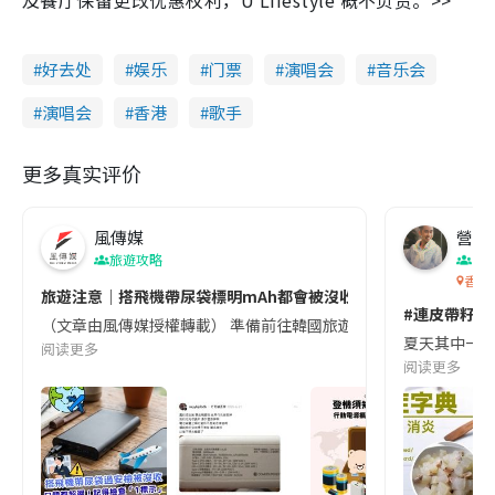
好去处
娱乐
门票
演唱会
音乐会
演唱会
香港
歌手
更多真实评价
風傳媒
營養教
旅遊攻略
生
香港
旅遊注意｜搭飛機帶尿袋標明mAh都會被沒收😱出發前切記檢查「1
#連皮帶籽都
（文章由風傳媒授權轉載） 準備前往韓國旅遊的民眾，近期要特別留
夏天其中一種時
阅读更多
阅读更多