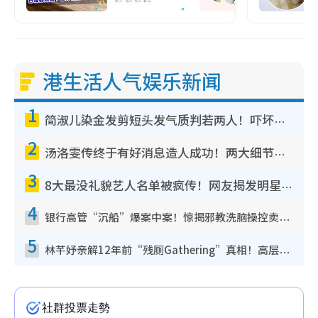
港生活人气娱乐新闻
1
简淑儿染金发剪短头发气质判若两人！吓坏老公麦大力都认不出：“你做什么？”
2
汤洛雯传终于有好消息造人成功！两大细节曝孕味极浓引猜测：大肚婆先会咁！
3
8大最没礼貌艺人名单被疯传！网友揭发明星真面目，一致数落这一位是无品天花板？
4
银行高管“沉船”爆案中案！惊揭邪教洗脑操控卖淫被吞600万，幕后黑手讲多错多
5
林芊妤亲解12年前“残厕Gathering”真相！高层解约一句话重创尊严，至今拒返TVB