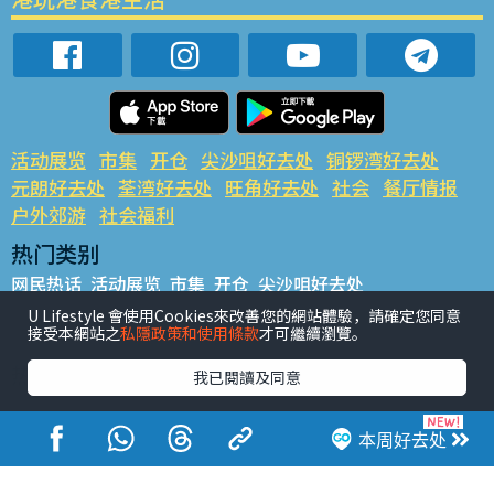
活动展览
市集
开仓
尖沙咀好去处
铜锣湾好去处
元朗好去处
荃湾好去处
旺角好去处
社会
餐厅情报
户外郊游
社会福利
热门类别
网民热话
活动展览
市集
开仓
尖沙咀好去处
铜锣湾好去处
元朗好去处
荃湾好去处
旺角好去处
社会
U Lifestyle 會使用Cookies來改善您的網站體驗，請確定您同意
接受本網站之
私隱政策和使用條款
才可繼續瀏覽。
餐厅情报
户外郊游
热门标签
我已閱讀及同意
#UGO揾好去处
#人气活动推介
#美食社群热话
#亲子玩乐好去处
#ULifestyle应用程式
#限时抢
本周好去处
#UJetso礼物放送
#ULifestyle商户中心
#著数
#网络热话