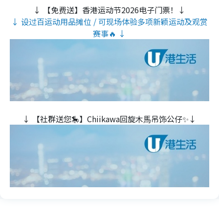
↓ 【免费送】香港运动节2026电子门票！↓
↓ 设过百运动用品摊位 / 可现场体验多项新颖运动及观赏
赛事🔥 ↓
↓ 【社群送您🎠】Chiikawa回旋木⾺吊饰公仔✨↓