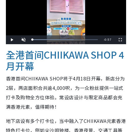
R
-
0:57
L
P
U
F
o
l
n
u
a
a
m
l
e
全港首间CHIIKAWA SHOP 4
d
y
u
l
e
t
s
d
e
c
m
:
r
月开幕
6
e
3
e
a
.
n
1
6
i
%
香港首间CHIIKAWA SHOP将于4月18日开幕，新店分为
n
2层，两店面积合共逾4,000呎，为一众粉丝提供一站式
i
打卡及购物全方位体验。常设店设计与限定商品都会充
n
满香港元素，值得期待！
g
地下店设有多个打卡位，当中融入了CHIIKAWA元素香港
T
i
特色打卡位，例如尖沙咀钟楼、香港夜景、交通工具等