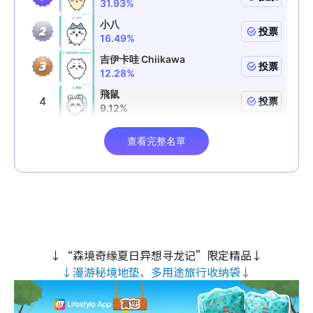
↓“森境奇缘夏日异想寻龙记”限定精品↓
↓漫游秘境地垫、多用途旅行收纳袋↓