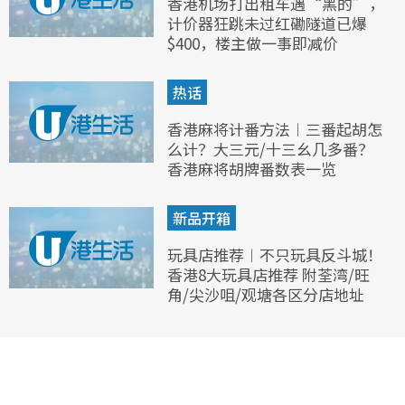
香港机场打出租车遇“黑的”，
计价器狂跳未过红磡隧道已爆
$400，楼主做一事即减价
热话
香港麻将计番方法︱三番起胡怎
么计？大三元/十三幺几多番？
香港麻将胡牌番数表一览
新品开箱
玩具店推荐︱不只玩具反斗城！
香港8大玩具店推荐 附荃湾/旺
角/尖沙咀/观塘各区分店地址