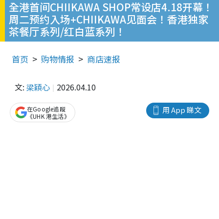
全港首间CHIIKAWA SHOP常设店4.18开幕！
周二预约入场+CHIIKAWA见面会！香港独家
茶餐厅系列/红白蓝系列！
首页
购物情报
商店速报
文:
梁穎心
2026.04.10
在Google追蹤
用 App 睇文
《UHK 港生活》