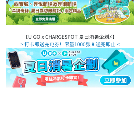
【U GO x CHARGESPOT 夏日消暑企划⚡】
> 打卡即送充电券！限量1000张🔋送完即止 <