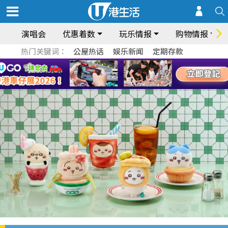
演唱会
优惠着数
玩乐情报
购物情报
热门关键词：
公屋热话
娱乐新闻
定期存款