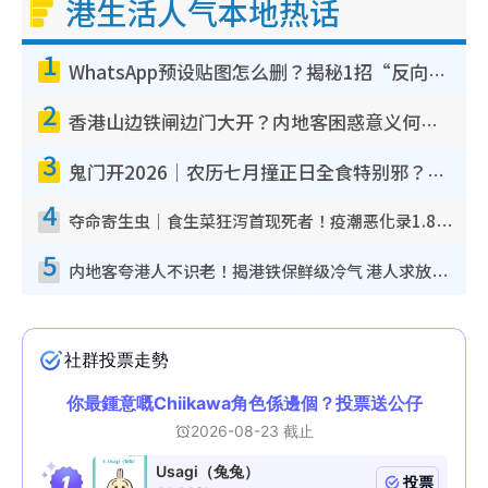
港生活人气本地热话
1
WhatsApp预设贴图怎么删？揭秘1招“反向操作”还原简洁界面 附3步实测教程
2
香港山边铁闸边门大开？内地客困惑意义何在！网友神回复：这种叫法理性防御
3
鬼门开2026｜农历七月撞正日全食特别邪？专家警告切忌做一事！揭4大禁忌+2招保平安
4
夺命寄生虫｜食生菜狂泻首现死者！疫潮恶化录1.8万宗病例 揭洗菜3大谬误
5
内地客夸港人不识老！揭港铁保鲜级冷气 港人求放过：别投诉