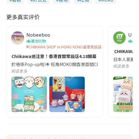
更多真实评价
Nobeeboo
U Tr
潮流玩物
東
CHIIKAWA SHOP in HONG KONG香港常設店
CHIIKA
Chiikawa迷注意！香港首間常設店4.18開幕
日本人氣動漫《
於唔係Pop-up啦!🌟 旺角MOKO開香港首間Chiikawa常設店,4,000
阅读更多
阅读更多