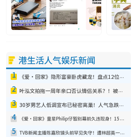
港生活人气娱乐新闻
1
《爱·回家》隐形富豪卧虎藏龙！盘点12位财气逼人的有钱艺人：这位美女3亿身家不愁做
2
叶泓文拍拖一周年亲口否认情侣关系？！被质疑感情造假竟称GM“普通同事”
3
30岁男艺人低调宣布已秘密离巢！人气急跌变失踪人口：“这几年过得并不容易”
4
《爱·回家》童星Philip仔暂别幕前久违现身！15岁近况暴风成长长高变帅气少年
5
TVB新闻主播陈嘉欣镜头前罕见失守！遭林超英一句话突袭吓坏当场大笑