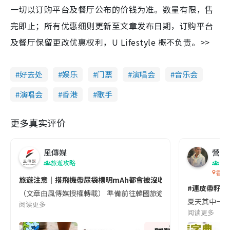
一切以订购平台及餐厅公布的价钱为准。数量有限，售
完即止；所有优惠细则更新至文章发布日期，订购平台
及餐厅保留更改优惠权利，U Lifestyle 概不负责。>>
好去处
娱乐
门票
演唱会
音乐会
演唱会
香港
歌手
更多真实评价
風傳媒
營養教
旅遊攻略
生
香港
旅遊注意｜搭飛機帶尿袋標明mAh都會被沒收😱出發前切記檢查「1
#連皮帶籽都
（文章由風傳媒授權轉載） 準備前往韓國旅遊的民眾，近期要特別留
夏天其中一種時
阅读更多
阅读更多