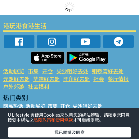
港玩港食港生活
活动展览
市集
开仓
尖沙咀好去处
铜锣湾好去处
元朗好去处
荃湾好去处
旺角好去处
社会
餐厅情报
户外郊游
社会福利
热门类别
网民热话
活动展览
市集
开仓
尖沙咀好去处
铜锣湾好去处
元朗好去处
荃湾好去处
旺角好去处
社会
U Lifestyle 會使用Cookies來改善您的網站體驗，請確定您同意
接受本網站之
私隱政策和使用條款
才可繼續瀏覽。
餐厅情报
户外郊游
热门标签
我已閱讀及同意