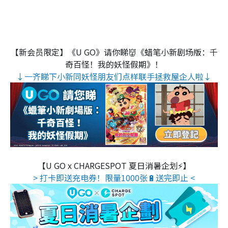
【新会员限定】《U GO》请你睇👹《蜡笔小新剧场版：千
奇百怪！我的妖怪假期》！
↓一齐睇下小新同妖怪朋友们点样联手拯救屋企人啦↓
【U GO x CHARGESPOT 夏日消暑企划⚡】
> 打卡即送充电券！限量1000张🔋送完即止 <