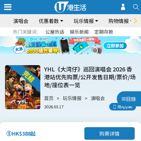
演唱会
优惠着数
玩乐情报
购物情报
热门关键词：
公屋热话
娱乐新闻
定期存款
YHL《大湾仔》巡回演唱会 2026 香
港站优先购票/公开发售日期/票价/场
地/座位表一览
首页
玩乐情报
演唱会
目錄
2026.03.17
用App睇
购票详情
HK$388起