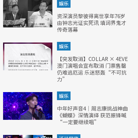
娱乐
资深演员黎彼得离世享年76岁
由钟志光证实死讯 填词界鬼才
传奇落幕
娱乐
【突发取消】COLLAR × 4EVE
澳门演唱会宣布取消 门票售罄
仍难逃厄运 乐迷怒轰“不可抗
力”
娱乐
中年好声音4｜周志康挑战神曲
《蝴蝶》深情演绎 获范振锋喊
“一定要继续唱”