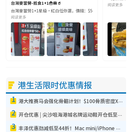
台灣麥當勞-抵食1+1🍟🍔🥤
阅读更多
台灣麥當勞1+1星級•紅白任你選，價錢：$50台幣及$69台幣 $5
阅读更多
港生活限时优惠情报
1
港大推赛马会强化骨骼计划！$100骨质密度X光检查 完成免费运动训练送超市礼券！附参加资格
2
开仓优惠 | 尖沙咀海港城名牌运动鞋开仓低至1折！On鞋$899起/Joy&Peace鞋履$98起
3
丰泽优惠劲减低至44折！Mac mini/iPhone 17 Pro大减价！厨房家电$220起