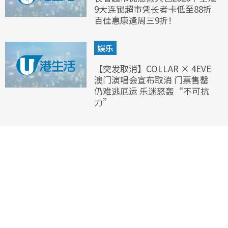
9大连锁超市凭长者卡低至88折
百佳惠康逢周三9折！
娱乐
【突发取消】COLLAR × 4EVE
澳门演唱会宣布取消 门票售罄
仍难逃厄运 乐迷怒轰“不可抗
力”