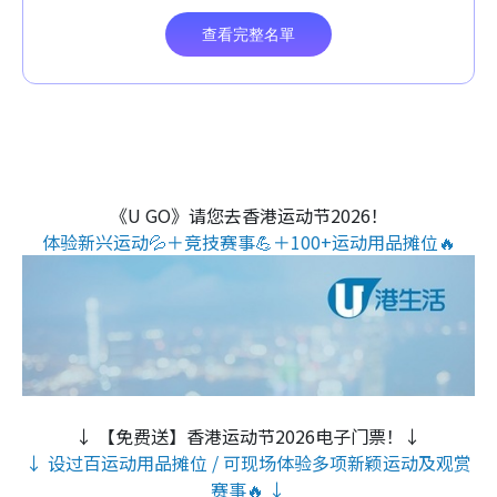
《U GO》请您去香港运动节2026！
体验新兴运动💦＋竞技赛事💪＋100+运动用品摊位🔥
↓ 【免费送】香港运动节2026电子门票！↓
↓ 设过百运动用品摊位 / 可现场体验多项新颖运动及观赏
赛事🔥 ↓