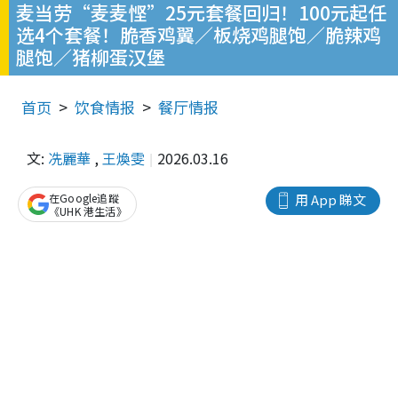
麦当劳“麦麦悭”25元套餐回归！100元起任
选4个套餐！脆香鸡翼／板烧鸡腿饱／脆辣鸡
腿饱／猪柳蛋汉堡
首页
饮食情报
餐厅情报
文:
冼麗華
,
王煥雯
2026.03.16
在Google追蹤
用 App 睇文
《UHK 港生活》