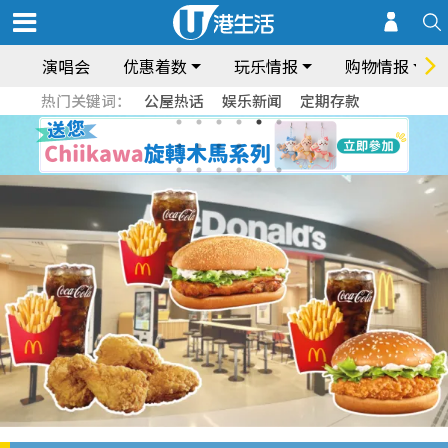
演唱会
优惠着数
玩乐情报
购物情报
热门关键词：
公屋热话
娱乐新闻
定期存款