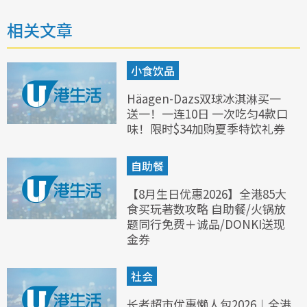
相关文章
小食饮品
Häagen-Dazs双球冰淇淋买一
送一！一连10日 一次吃匀4款口
味！限时$34加购夏季特饮礼券
自助餐
【8月生日优惠2026】全港85大
食买玩著数攻略 自助餐/火锅放
题同行免费＋诚品/DONKI送现
金券
社会
长者超市优惠懒人包2026︱全港