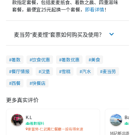
款指定套餐，包括麦麦抵食、着数之晨、四重滋味
套餐，最便宜25元起换一个套餐，
即看详情
！
麦当劳“麦麦悭”套票如何购买及使用？
著数
饮食优惠
著数优惠
美食
餐厅情报
汉堡
雪糕
汽水
麦当劳
西餐
快餐店
更多真实评价
K.L
Baby
著數報料
港
麥當勞-仁武鳳仁餐廳－設有得來速
M記新出既早餐