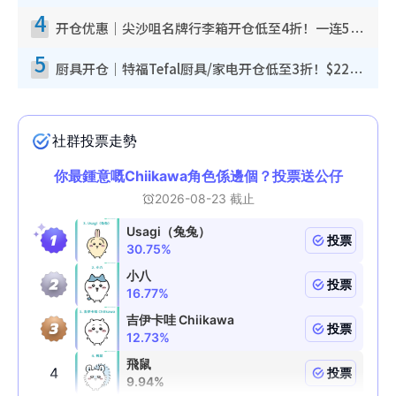
4
开仓优惠｜尖沙咀名牌行李箱开仓低至4折！一连5日 American Tourister/ace./Hallmark $200起
5
厨具开仓｜特福Tefal厨具/家电开仓低至3折！$220起买平底锅/炒锅/汤锅！电饭煲/吸尘器/挂烫机$418起