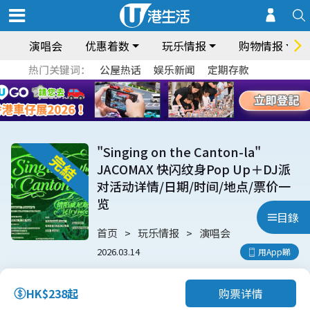
演唱会
优惠着数
玩乐情报
购物情报
热门关键词：
公屋热话
娱乐新闻
定期存款
"Singing on the Canton-la"
JACOMAX 快闪纹身Pop Up＋DJ派
对活动详情/日期/时间/地点/票价一
览
目錄
首页
玩乐情报
演唱会
2026.03.14
用App睇
购票详情
HK$238起