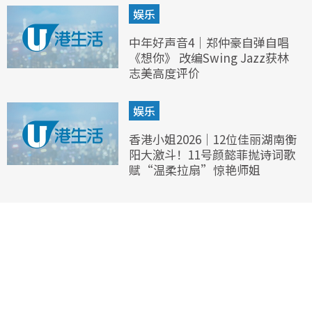
娱乐
中年好声音4｜郑仲豪自弹自唱
《想你》 改编Swing Jazz获林
志美高度评价
娱乐
香港小姐2026｜12位佳丽湖南衡
阳大激斗！11号颜懿菲抛诗词歌
赋“温柔拉扇”惊艳师姐