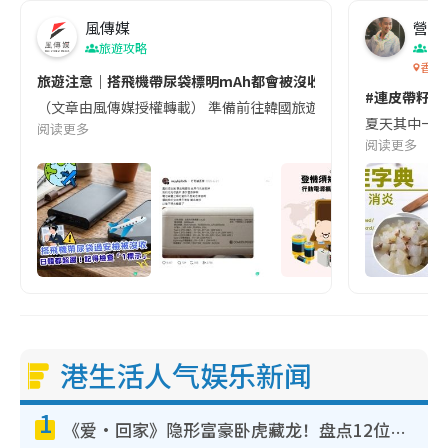
風傳媒
營養教
旅遊攻略
生
香港
旅遊注意｜搭飛機帶尿袋標明mAh都會被沒收😱出發前切記檢查「1
#連皮帶籽都
（文章由風傳媒授權轉載） 準備前往韓國旅遊的民眾，近期要特別留
夏天其中一種時
阅读更多
阅读更多
港生活人气娱乐新闻
1
《爱·回家》隐形富豪卧虎藏龙！盘点12位财气逼人的有钱艺人：这位美女3亿身家不愁做