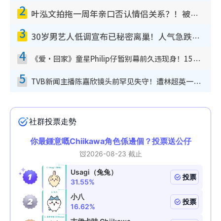
2
叶泓文拍拖一周年亲口否认情侣关系？！被质疑感情造假竟称GM“普通同事”
3
30岁男艺人低调宣布已秘密离巢！人气急跌变失踪人口：“这几年过得并不容易”
4
《爱·回家》童星Philip仔暂别幕前久违现身！15岁近况暴风成长长高变帅气少年
5
TVB新闻主播陈嘉欣镜头前罕见失守！遭林超英一句话突袭吓坏当场大笑