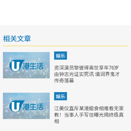
相关文章
娱乐
资深演员黎彼得离世享年76岁
由钟志光证实死讯 填词界鬼才
传奇落幕
娱乐
江美仪直斥某港姐食相难看无家
教！当事人手写信曝光揭终极真
相