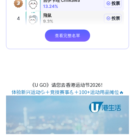
《U GO》请您去香港运动节2026！
体验新兴运动💦＋竞技赛事💪＋100+运动用品摊位🔥