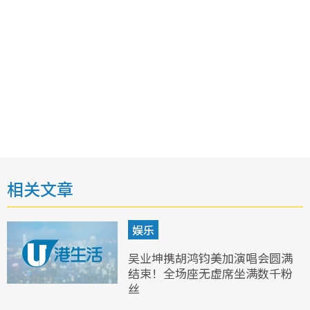
相关文章
娱乐
吴业坤携胡鸿钧美加演唱会圆满
结束！全场座无虚席坐满数千粉
丝