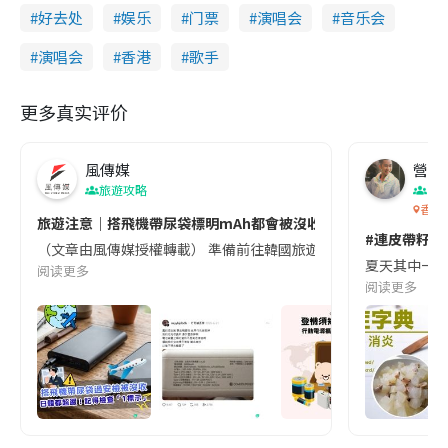
好去处
娱乐
门票
演唱会
音乐会
演唱会
香港
歌手
更多真实评价
風傳媒
營養教
旅遊攻略
生
香港
旅遊注意｜搭飛機帶尿袋標明mAh都會被沒收😱出發前切記檢查「1
#連皮帶籽都
（文章由風傳媒授權轉載） 準備前往韓國旅遊的民眾，近期要特別留
夏天其中一種時
阅读更多
阅读更多