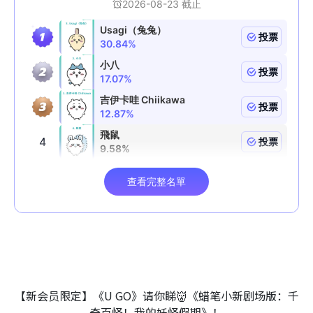
【新会员限定】《U GO》请你睇👹《蜡笔小新剧场版：千
奇百怪！我的妖怪假期》！