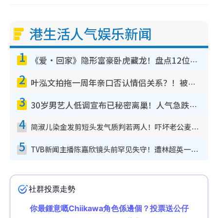
港生活人气娱乐新闻
1
《爱·回家》隐形富豪卧虎藏龙！盘点12位财气逼人的有钱艺人：这位美女3亿身家不愁做
2
叶泓文拍拖一周年亲口否认情侣关系？！被质疑感情造假竟称GM“普通同事”
3
30岁男艺人低调宣布已秘密离巢！人气急跌变失踪人口：“这几年过得并不容易”
4
简淑儿染金发剪短头发气质判若两人！吓坏老公麦大力都认不出：“你做什么？”
5
TVB新闻主播陈嘉欣镜头前罕见失守！遭林超英一句话突袭吓坏当场大笑