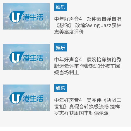
娱乐
中年好声音4｜郑仲豪自弹自唱
《想你》 改编Swing Jazz获林
志美高度评价
娱乐
中年好声音4｜蔡婉怡穿旗袍秀
腿迷晕评审 伸腿想加分被车婉
婉当场制止
娱乐
中年好声音4｜吴亦伟《决战二
世祖》真假音转换极流畅 撞样
罗志祥获周国丰封偶像派