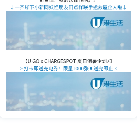
↓一齐睇下小新同妖怪朋友们点样联手拯救屋企人啦↓
【U GO x CHARGESPOT 夏日消暑企划⚡】
> 打卡即送充电券！限量1000张🔋送完即止 <