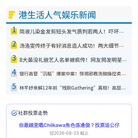
港生活人气娱乐新闻
1
简淑儿染金发剪短头发气质判若两人！吓坏老公麦大力都认不出：“你做什么？”
2
汤洛雯传终于有好消息造人成功！两大细节曝孕味极浓引猜测：大肚婆先会咁！
3
8大最没礼貌艺人名单被疯传！网友揭发明星真面目，一致数落这一位是无品天花板？
4
银行高管“沉船”爆案中案！惊揭邪教洗脑操控卖淫被吞600万，幕后黑手讲多错多
5
林芊妤亲解12年前“残厕Gathering”真相！高层解约一句话重创尊严，至今拒返TVB