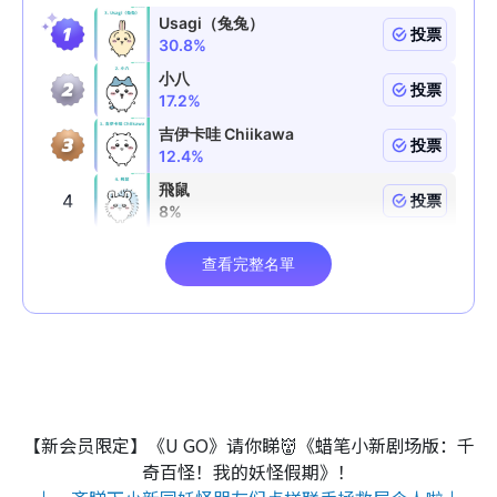
【新会员限定】《U GO》请你睇👹《蜡笔小新剧场版：千
奇百怪！我的妖怪假期》！