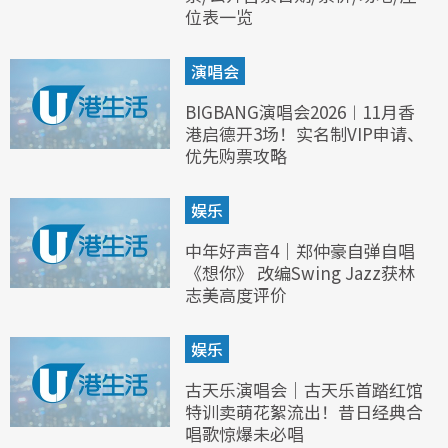
位表一览
演唱会
BIGBANG演唱会2026︱11月香
港启德开3场！实名制VIP申请、
优先购票攻略
娱乐
中年好声音4｜郑仲豪自弹自唱
《想你》 改编Swing Jazz获林
志美高度评价
娱乐
古天乐演唱会｜古天乐首踏红馆
特训卖萌花絮流出！昔日经典合
唱歌惊爆未必唱