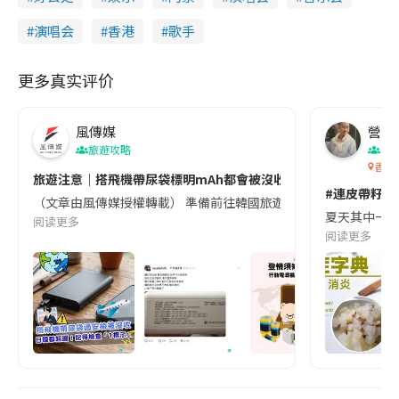
演唱会
香港
歌手
更多真实评价
風傳媒
營養教
旅遊攻略
生
香港
旅遊注意｜搭飛機帶尿袋標明mAh都會被沒收😱出發前切記檢查「1
#連皮帶籽都
（文章由風傳媒授權轉載） 準備前往韓國旅遊的民眾，近期要特別留
夏天其中一種時
阅读更多
阅读更多