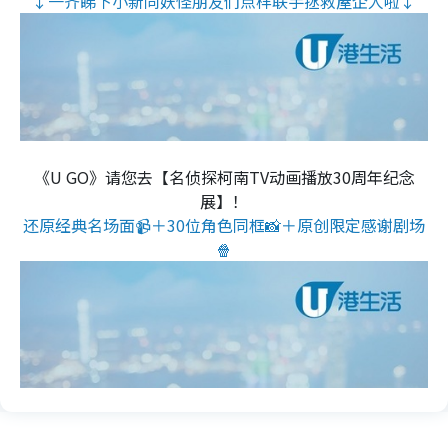
↓一齐睇下小新同妖怪朋友们点样联手拯救屋企人啦↓
《U GO》请您去【名侦探柯南TV动画播放30周年纪念
展】！
还原经典名场面📹＋30位角色同框📸＋原创限定感谢剧场
🍿