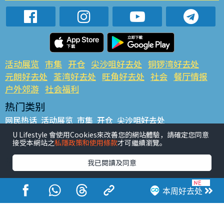
活动展览
市集
开仓
尖沙咀好去处
铜锣湾好去处
元朗好去处
荃湾好去处
旺角好去处
社会
餐厅情报
户外郊游
社会福利
热门类别
网民热话
活动展览
市集
开仓
尖沙咀好去处
铜锣湾好去处
元朗好去处
荃湾好去处
旺角好去处
社会
U Lifestyle 會使用Cookies來改善您的網站體驗，請確定您同意
接受本網站之
私隱政策和使用條款
才可繼續瀏覽。
餐厅情报
户外郊游
热门标签
我已閱讀及同意
#UGO揾好去处
#人气活动推介
#美食社群热话
#亲子玩乐好去处
#ULifestyle应用程式
#限时抢
本周好去处
#UJetso礼物放送
#ULifestyle商户中心
#著数
#网络热话
香港经济日报版权所有©2026