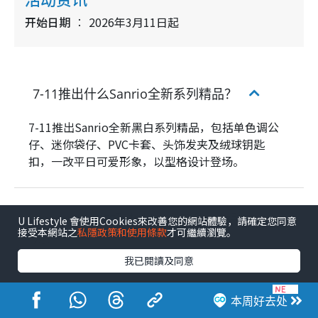
开始日期
2026年3月11日起
7-11推出什么Sanrio全新系列精品？
7-11推出Sanrio全新黑白系列精品，包括单色调公
仔、迷你袋仔、PVC卡套、头饰发夹及绒球钥匙
扣，一改平日可爱形象，以型格设计登场。
Snoopy迷你数码相机盲盒有什么特别之
U Lifestyle 會使用Cookies來改善您的網站體驗，請確定您同意
接受本網站之
私隱政策和使用條款
才可繼續瀏覽。
处？
我已閱讀及同意
著数
购物优惠
时装服饰
潮流造型
本周好去处