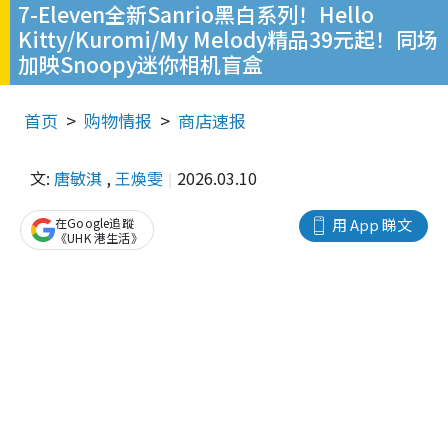
7-Eleven全新Sanrio黑白系列！Hello
Kitty/Kuromi/My Melody精品39元起！同场
加映Snoopy迷你相机盲盒
首页
购物情报
商店速报
文:
唐敏淇
,
王煥雯
2026.03.10
在Google追蹤
用 App 睇文
《UHK 港生活》