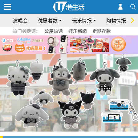
演唱会
优惠着数
玩乐情报
购物情报
热门关键词：
公屋热话
娱乐新闻
定期存款