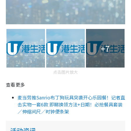
+7
点击图片放大
查看更多
麦当劳推Sanrio布丁狗玩具突袭开心乐园餐！记者直
击实物一套6款 即睇换领方法+日期！必抢餐具套装
／伸缩间尺／时钟便条架
活动资讯