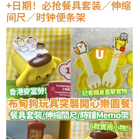
+日期！必抢餐具套装／伸缩
间尺／时钟便条架