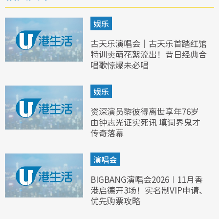
娱乐
古天乐演唱会｜古天乐首踏红馆
特训卖萌花絮流出！昔日经典合
唱歌惊爆未必唱
娱乐
资深演员黎彼得离世享年76岁
由钟志光证实死讯 填词界鬼才
传奇落幕
演唱会
BIGBANG演唱会2026︱11月香
港启德开3场！实名制VIP申请、
优先购票攻略