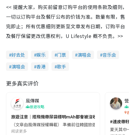
<< 提醒大家，购买前留意订购平台的使用条款及细则，
一切以订购平台及餐厅公布的价钱为准。数量有限，售
完即止；所有优惠细则更新至文章发布日期，订购平台
及餐厅保留更改优惠权利，U Lifestyle 概不负责。>>
好去处
娱乐
门票
演唱会
音乐会
演唱会
香港
歌手
更多真实评价
風傳媒
營養教
旅遊攻略
生
香港
旅遊注意｜搭飛機帶尿袋標明mAh都會被沒收😱出發前切記檢查「1
#連皮帶籽都
（文章由風傳媒授權轉載） 準備前往韓國旅遊的民眾，近期要特別留
夏天其中一種時
阅读更多