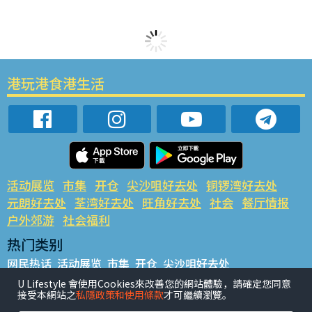
港玩港食港生活
活动展览
市集
开仓
尖沙咀好去处
铜锣湾好去处
元朗好去处
荃湾好去处
旺角好去处
社会
餐厅情报
户外郊游
社会福利
热门类别
网民热话
活动展览
市集
开仓
尖沙咀好去处
铜锣湾好去处
元朗好去处
荃湾好去处
旺角好去处
社会
U Lifestyle 會使用Cookies來改善您的網站體驗，請確定您同意
接受本網站之
私隱政策和使用條款
才可繼續瀏覽。
餐厅情报
户外郊游