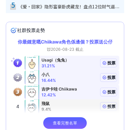
5
《爱·回家》隐形富豪卧虎藏龙！盘点12位财气逼人的有钱艺人：这位美女3亿身家不愁做