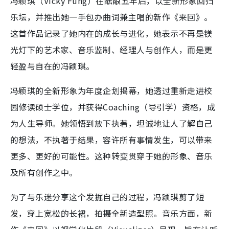
冯颖琪（Vicky Fung）在酝酿五年后，以全新形象回归
乐坛，并推出她一手包办曲词兼主唱的新作《来回》。
这首作品记录了她内在的成长与进化，她表示不再是镁
光灯下的艺术家、音乐监制、经理人与创作人，而是更
轻盈与自在的冯颖琪。
冯颖琪的全新形象为年度企划揭幕，她透过重新走进校
园修读硕士学位，并获得Coaching（导引学）资格，成
为人生导师。她领悟到放下执著，坦诚地让人了解自己
的想法，不执著于结果，容许所有事情发生，可以带来
更多、更好的可能性。这种转变贯穿于她的形象、音乐
及所有创作之中。
为了与乐迷分享这个发掘自己的过程，冯颖琪剪了短
发，穿上宽松的长裙，拍摄全新造型照。音乐方面，新