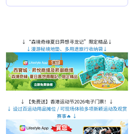
↓“森境奇缘夏日异想寻龙记”限定精品↓
↓漫游秘境地垫、多用途旅行收纳袋↓
↓ 【免费送】香港运动节2026电子门票！↓
↓ 设过百运动用品摊位 / 可现场体验多项新颖运动及观赏
赛事🔥 ↓