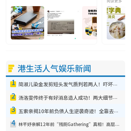
阅读更多
港生活人气娱乐新闻
1
简淑儿染金发剪短头发气质判若两人！吓坏老公麦大力都认不出：“你做什么？”
2
汤洛雯传终于有好消息造人成功！两大细节曝孕味极浓引猜测：大肚婆先会咁！
3
五索亲揭10年前负债人生逆袭奇迹！全靠去一地方转运后即遇上马先生
4
林芊妤亲解12年前“残厕Gathering”真相！高层解约一句话重创尊严，至今拒返TVB