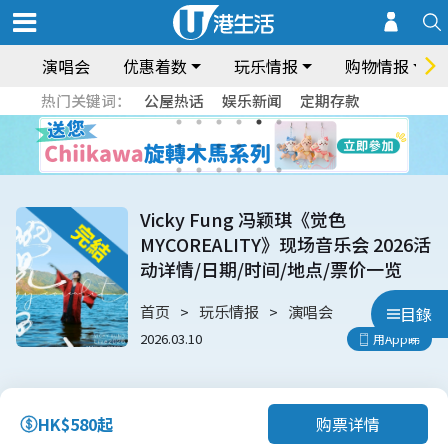
演唱会
优惠着数
玩乐情报
购物情报
热门关键词：
公屋热话
娱乐新闻
定期存款
Vicky Fung 冯颖琪《觉色
MYCOREALITY》现场音乐会 2026活
动详情/日期/时间/地点/票价一览
首页
玩乐情报
演唱会
目錄
2026.03.10
用App睇
购票详情
HK$580起