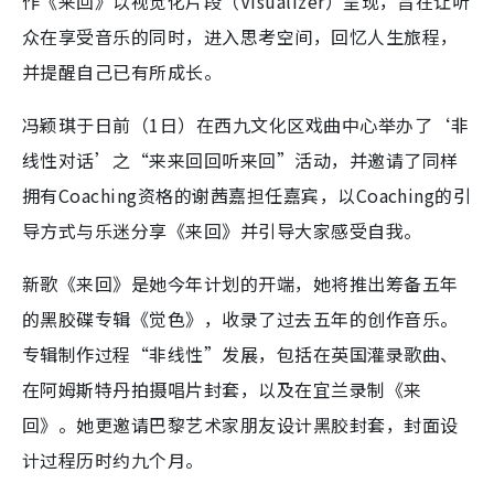
作《来回》以视觉化片段（Visualizer）呈现，旨在让听
众在享受音乐的同时，进入思考空间，回忆人生旅程，
并提醒自己已有所成长。
冯颖琪于日前（1日）在西九文化区戏曲中心举办了‘非
线性对话’之“来来回回听来回”活动，并邀请了同样
拥有Coaching资格的谢茜嘉担任嘉宾，以Coaching的引
导方式与乐迷分享《来回》并引导大家感受自我。
新歌《来回》是她今年计划的开端，她将推出筹备五年
的黑胶碟专辑《觉色》，收录了过去五年的创作音乐。
专辑制作过程“非线性”发展，包括在英国灌录歌曲、
在阿姆斯特丹拍摄唱片封套，以及在宜兰录制《来
回》。她更邀请巴黎艺术家朋友设计黑胶封套，封面设
计过程历时约九个月。