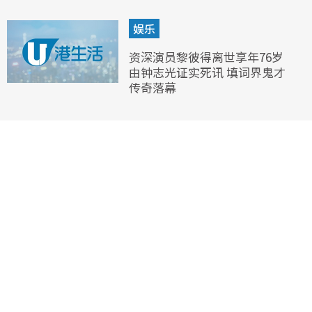
娱乐
资深演员黎彼得离世享年76岁
由钟志光证实死讯 填词界鬼才
传奇落幕