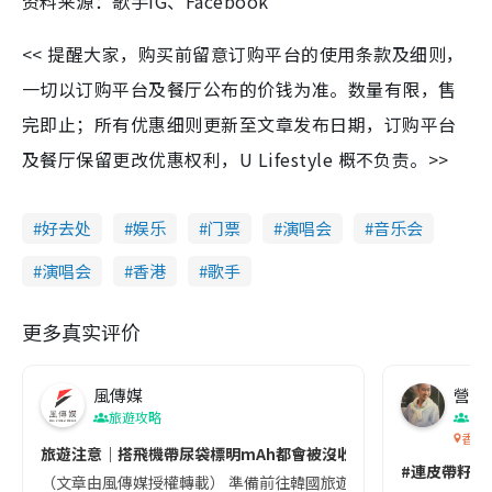
资料来源：歌手IG、Facebook
<< 提醒大家，购买前留意订购平台的使用条款及细则，
一切以订购平台及餐厅公布的价钱为准。数量有限，售
完即止；所有优惠细则更新至文章发布日期，订购平台
及餐厅保留更改优惠权利，U Lifestyle 概不负责。>>
好去处
娱乐
门票
演唱会
音乐会
演唱会
香港
歌手
更多真实评价
風傳媒
營養教
旅遊攻略
生
香港
旅遊注意｜搭飛機帶尿袋標明mAh都會被沒收😱出發前切記檢查「1
#連皮帶籽都
（文章由風傳媒授權轉載） 準備前往韓國旅遊的民眾，近期要特別留