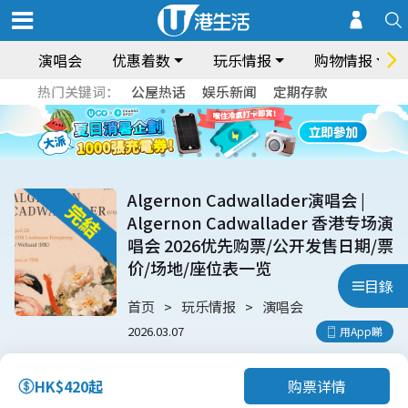
演唱会
优惠着数
玩乐情报
购物情报
热门关键词：
公屋热话
娱乐新闻
定期存款
Algernon Cadwallader演唱会 |
Algernon Cadwallader 香港专场演
唱会 2026优先购票/公开发售日期/票
价/场地/座位表一览
目錄
首页
玩乐情报
演唱会
2026.03.07
用App睇
购票详情
HK$420起