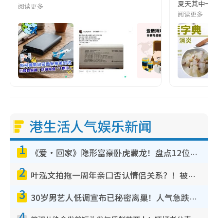
夏天其中一種時
阅读更多
阅读更多
港生活人气娱乐新闻
1
《爱·回家》隐形富豪卧虎藏龙！盘点12位财气逼人的有钱艺人：这位美女3亿身家不愁做
2
叶泓文拍拖一周年亲口否认情侣关系？！被质疑感情造假竟称GM“普通同事”
3
30岁男艺人低调宣布已秘密离巢！人气急跌变失踪人口：“这几年过得并不容易”
4