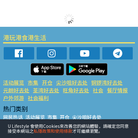
港玩港食港生活
活动展览
市集
开仓
尖沙咀好去处
铜锣湾好去处
元朗好去处
荃湾好去处
旺角好去处
社会
餐厅情报
户外郊游
社会福利
热门类别
网民热话
活动展览
市集
开仓
尖沙咀好去处
铜锣湾好去处
元朗好去处
荃湾好去处
旺角好去处
社会
U Lifestyle 會使用Cookies來改善您的網站體驗，請確定您同意
接受本網站之
私隱政策和使用條款
才可繼續瀏覽。
餐厅情报
户外郊游