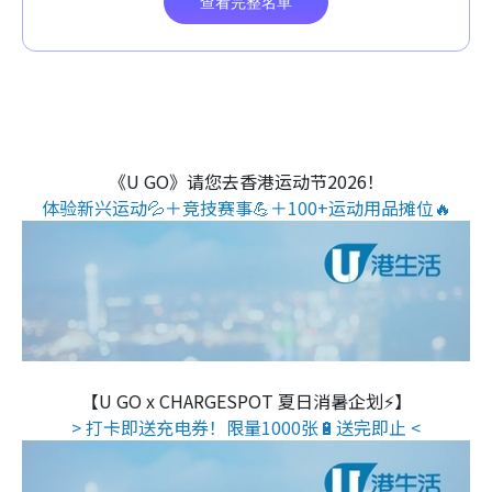
《U GO》请您去香港运动节2026！
体验新兴运动💦＋竞技赛事💪＋100+运动用品摊位🔥
【U GO x CHARGESPOT 夏日消暑企划⚡】
> 打卡即送充电券！限量1000张🔋送完即止 <