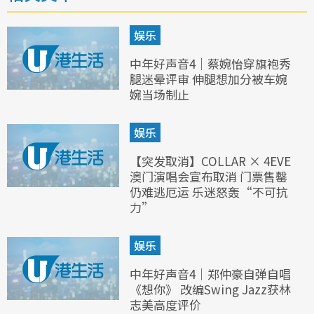
娱乐
中年好声音4｜蔡婉怡穿旗袍秀
腿迷晕评审 伸腿想加分被车婉
婉当场制止
娱乐
【突发取消】COLLAR × 4EVE
澳门演唱会宣布取消 门票售罄
仍难逃厄运 乐迷怒轰“不可抗
力”
娱乐
中年好声音4｜郑仲豪自弹自唱
《想你》 改编Swing Jazz获林
志美高度评价