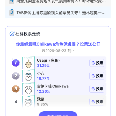
简淑儿染金发剪短头发气质判若两人！吓坏老公麦大力都认不出：“你做什么？”
5
TVB新闻主播陈嘉欣镜头前罕见失守！遭林超英一句话突袭吓坏当场大笑