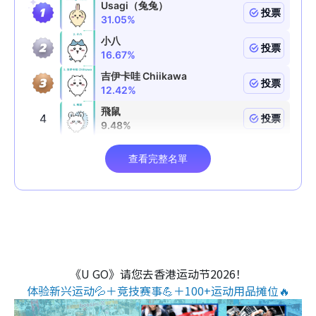
《U GO》请您去香港运动节2026！
体验新兴运动💦＋竞技赛事💪＋100+运动用品摊位🔥