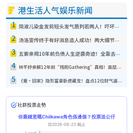
港生活人气娱乐新闻
1
简淑儿染金发剪短头发气质判若两人！吓坏老公麦大力都认不出：“你做什么？”
2
汤洛雯传终于有好消息造人成功！两大细节曝孕味极浓引猜测：大肚婆先会咁！
3
五索亲揭10年前负债人生逆袭奇迹！全靠去一地方转运后即遇上马先生
4
林芊妤亲解12年前“残厕Gathering”真相！高层解约一句话重创尊严，至今拒返TVB
5
《爱·回家》隐形富豪卧虎藏龙！盘点12位财气逼人的有钱艺人：这位美女3亿身家不愁做