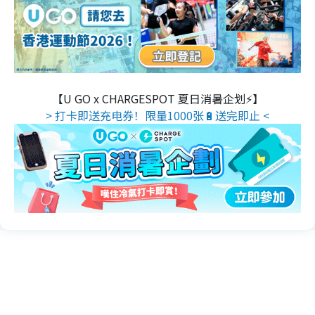
【U GO x CHARGESPOT 夏日消暑企划⚡】
> 打卡即送充电券！限量1000张🔋送完即止 <