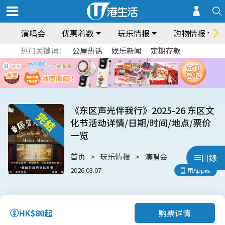
演唱会
优惠着数
玩乐情报
购物情报
热门关键词：
公屋热话
娱乐新闻
定期存款
《东区声光伴我行》2025-26 东区文
化节活动详情/日期/时间/地点/票价
一览
首页
玩乐情报
演唱会
目錄
2026.03.07
用App睇
购票详情
HK$80起