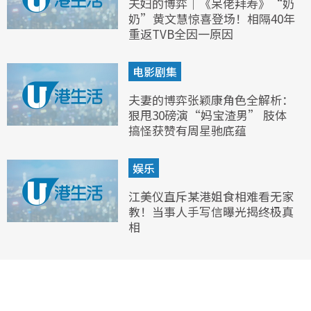
夫妇的博弈｜《呆佬拜寿》“奶
奶”黄文慧惊喜登场！相隔40年
重返TVB全因一原因
电影剧集
夫妻的博弈张颖康角色全解析：
狠甩30磅演“妈宝渣男” 肢体
搞怪获赞有周星驰底蕴
娱乐
江美仪直斥某港姐食相难看无家
教！当事人手写信曝光揭终极真
相