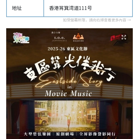
地址
香港筲箕湾道111号