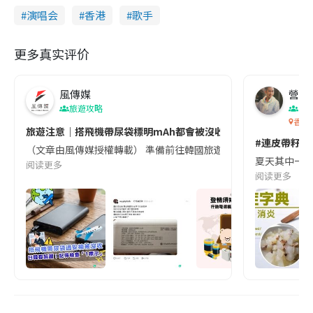
演唱会
香港
歌手
更多真实评价
風傳媒
營養教
旅遊攻略
生
香港
旅遊注意｜搭飛機帶尿袋標明mAh都會被沒收😱出發前切記檢查「1
#連皮帶籽都
（文章由風傳媒授權轉載） 準備前往韓國旅遊的民眾，近期要特別留
夏天其中一種時
阅读更多
阅读更多