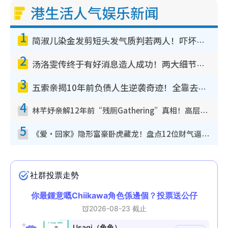
港生活人气娱乐新闻
1
简淑儿染金发剪短头发气质判若两人！吓坏老公麦大力都认不出：“你做什么？”
2
汤洛雯传终于有好消息造人成功！两大细节曝孕味极浓引猜测：大肚婆先会咁！
3
五索亲揭10年前负债人生逆袭奇迹！全靠去一地方转运后即遇上马先生
4
林芊妤亲解12年前“残厕Gathering”真相！高层解约一句话重创尊严，至今拒返TVB
5
《爱·回家》隐形富豪卧虎藏龙！盘点12位财气逼人的有钱艺人：这位美女3亿身家不愁做