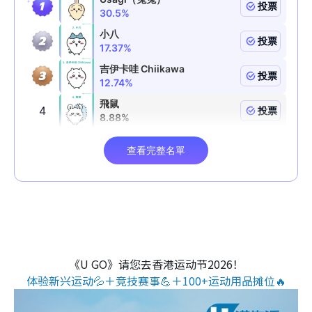
《U GO》请您去香港运动节2026！
体验新兴运动💦＋竞技赛事💪＋100+运动用品摊位🔥