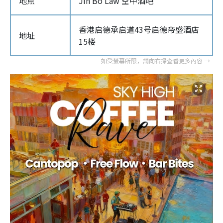
地点
Jin Bo Law 空中酒吧
香港启德承启道43号启德帝盛酒店
地址
15楼