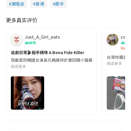
演唱会
香港
歌手
更多真实评价
Just_A_Girl_eats
co c
娛樂
吹
台灣
追劇日常🎬 殺手媽咪 A Bona Fide Killer
台灣地鐵宣
我最愛的韓國女演員孔曉振終於要回歸小螢幕啦!這次的劇本改編自同名
阅读更多
阅读更多