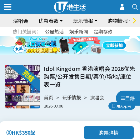
演唱会
优惠着数
玩乐情报
购物情报
热门关键词：
公屋热话
娱乐新闻
定期存款
Idol Kingdom 香港演唱会 2026优先
购票/公开发售日期/票价/场地/座位
表一览
首页
玩乐情报
演唱会
目錄
2026.03.06
用App睇
购票详情
HK$350起