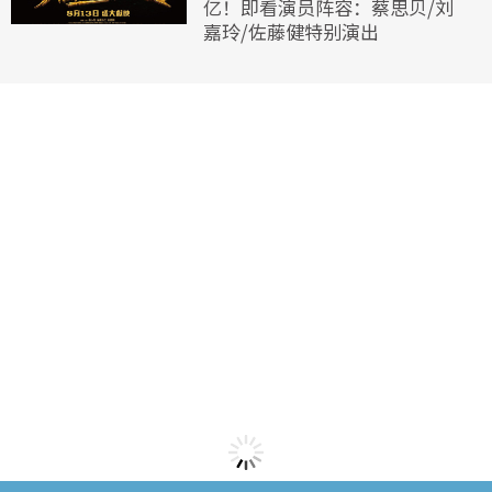
亿！即看演员阵容：蔡思贝/刘
嘉玲/佐藤健特别演出