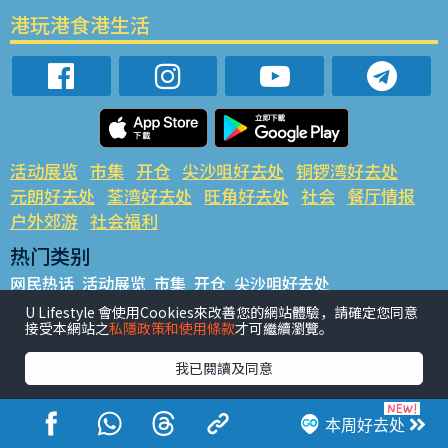
港玩港食港生活
活动展览
市集
开仓
尖沙咀好去处
铜锣湾好去处
元朗好去处
荃湾好去处
旺角好去处
社会
餐厅情报
户外郊游
社会福利
热门类别
网民热话
活动展览
市集
开仓
尖沙咀好去处
铜锣湾好去处
元朗好去处
荃湾好去处
旺角好去处
社会
U Lifestyle 會使用Cookies來改善您的網站體驗，請確定您同意
接受本網站之
私隱政策和使用條款
才可繼續瀏覽。
餐厅情报
户外郊游
热门标签
我已閱讀及同意
#UGO揾好去处
#人气活动推介
#美食社群热话
#亲子玩乐好去处
#ULifestyle应用程式
#限时抢
本周好去处
#UJetso礼物放送
#ULifestyle商户中心
#著数
#网络热话