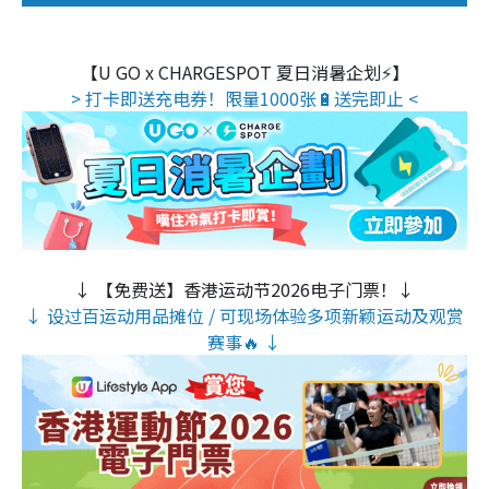
【U GO x CHARGESPOT 夏日消暑企划⚡】
> 打卡即送充电券！限量1000张🔋送完即止 <
↓ 【免费送】香港运动节2026电子门票！↓
↓ 设过百运动用品摊位 / 可现场体验多项新颖运动及观赏
赛事🔥 ↓