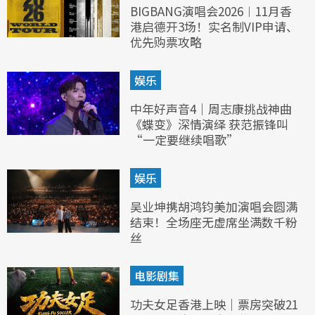
BIGBANG演唱会2026︱11月香
港启德开3场！实名制VIP申请、
优先购票攻略
娱乐
中年好声音4｜周志康挑战神曲
《蝶变》深情演绎 获范振锋叫
“一定要继续唱歌”
娱乐
吴业坤携胡鸿钧美加演唱会圆满
结束！全场座无虚席坐满数千粉
丝
电影剧集
功夫女足香港上映｜票房突破21