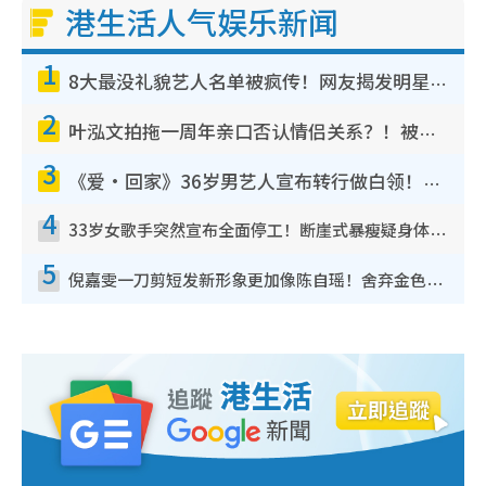
港生活人气娱乐新闻
1
8大最没礼貌艺人名单被疯传！网友揭发明星真面目，一致数落这一位是无品天花板？
2
叶泓文拍拖一周年亲口否认情侣关系？！被质疑感情造假竟称GM“普通同事”
3
《爱·回家》36岁男艺人宣布转行做白领！卸下艺人身份回归素人平淡生活
4
33岁女歌手突然宣布全面停工！断崖式暴瘦疑身体亮红灯！声明曝：将暂时淡出
5
倪嘉雯一刀剪短发新形象更加像陈自瑶！舍弃金色长发造型气质大变超惊喜