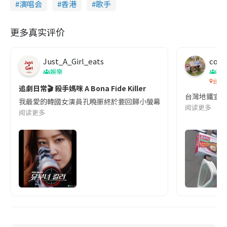
演唱会
香港
歌手
更多真实评价
Just_A_Girl_eats
co c
娛樂
吹
台灣
追劇日常🎬 殺手媽咪 A Bona Fide Killer
台灣地鐵宣
我最愛的韓國女演員孔曉振終於要回歸小螢幕啦!這次的劇本改編自同名
阅读更多
阅读更多