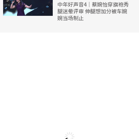
中年好声音4｜蔡婉怡穿旗袍秀
腿迷晕评审 伸腿想加分被车婉
婉当场制止