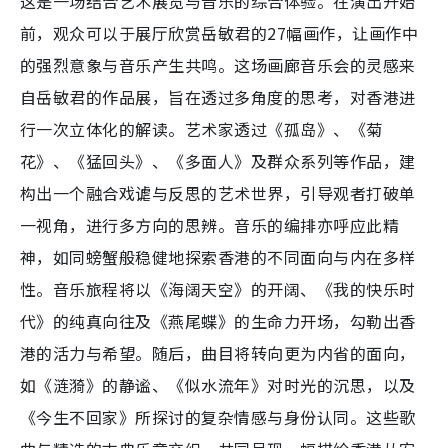
这是一场结合艺术展览与音乐的综合体验。在演出开始
前，观众可以于展厅欣赏岳敏君的27幅画作，让画作中
的强烈意象与音乐产生共鸣。这场画廊音乐会的灵感来
自岳敏君的作品展，旨在透过多角度的思考，对香港进
行一次立体化的解读。艺术家透过《孤岛》、《菊
花》、《猛回头》、《多面人》及群众系列等作品，建
构出一个融合戏谑与反思的艺术世界，引导观者打破单
一视角，进行多方向的思辨。音乐的编排亦呼应此精
神，如同螃蟹般稳健地探索香港的不同面向与内在多样
性。音乐旅程将以《海阔天空》的开阔、《我的快乐时
代》的纯真向往及《燕尾蝶》的生命力开场，勾勒出香
港的活力与希望。随后，曲目将转向更为内省的面向，
如《涟漪》的静谧、《似水流年》对时光的沉思，以及
《今生不回家》所探讨的复杂情感与身份认同。这些歌