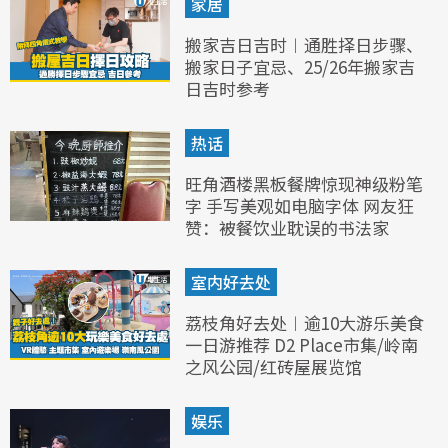
家居
搬家吉日吉时︱通胜择日步骤、
搬家日子宜忌、25/26年搬家吉
日吉时参考
热话
旺角酒楼黑板餐牌惊现神级粉笔
字 手写美观如电脑字体 网友狂
赞：被餐饮业耽误的书法家
室内好去处
荔枝角好去处︱逾10大游乐美食
一日游推荐 D2 Place市集/岭南
之风公园/红砖屋展览馆
娱乐