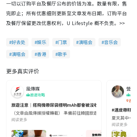
一切以订购平台及餐厅公布的价钱为准。数量有限，售
完即止；所有优惠细则更新至文章发布日期，订购平台
及餐厅保留更改优惠权利，U Lifestyle 概不负责。>>
好去处
娱乐
门票
演唱会
音乐会
演唱会
香港
歌手
更多真实评价
風傳媒
營養教
旅遊攻略
生
香港
旅遊注意｜搭飛機帶尿袋標明mAh都會被沒收😱出發前切記檢查「1
#連皮帶籽都
（文章由風傳媒授權轉載） 準備前往韓國旅遊的民眾，近期要特別留
夏天其中一種時
阅读更多
阅读更多