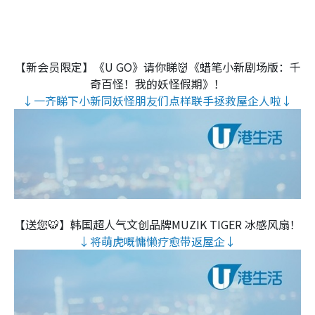
【新会员限定】《U GO》请你睇👹《蜡笔小新剧场版：千
奇百怪！我的妖怪假期》！
↓一齐睇下小新同妖怪朋友们点样联手拯救屋企人啦↓
【送您🐯】韩国超人气文创品牌MUZIK TIGER 冰感风扇！
↓将萌虎嘅慵懒疗愈带返屋企↓