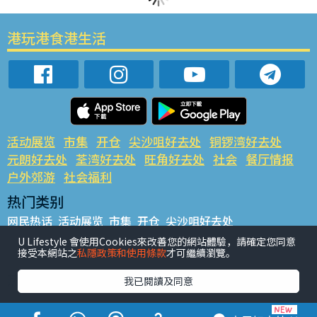
港玩港食港生活
活动展览
市集
开仓
尖沙咀好去处
铜锣湾好去处
元朗好去处
荃湾好去处
旺角好去处
社会
餐厅情报
户外郊游
社会福利
热门类别
网民热话
活动展览
市集
开仓
尖沙咀好去处
铜锣湾好去处
元朗好去处
荃湾好去处
旺角好去处
社会
U Lifestyle 會使用Cookies來改善您的網站體驗，請確定您同意
接受本網站之
私隱政策和使用條款
才可繼續瀏覽。
餐厅情报
户外郊游
热门标签
我已閱讀及同意
#UGO揾好去处
#人气活动推介
#美食社群热话
#亲子玩乐好去处
#ULifestyle应用程式
#限时抢