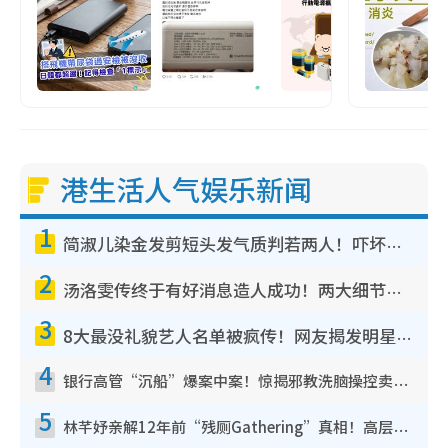
港生活人气娱乐新闻
1
简淑儿染金发剪短头发气质判若两人！吓坏老公麦大力都认不出：“你做什么？”
2
汤洛雯传终于有好消息造人成功！两大细节曝孕味极浓引猜测：大肚婆先会咁！
3
8大最没礼貌艺人名单被疯传！网友揭发明星真面目，一致数落这一位是无品天花板？
4
银行高管“沉船”爆案中案！惊揭邪教洗脑操控卖淫被吞600万，幕后黑手讲多错多
5
林芊妤亲解12年前“残厕Gathering”真相！高层解约一句话重创尊严，至今拒返TVB