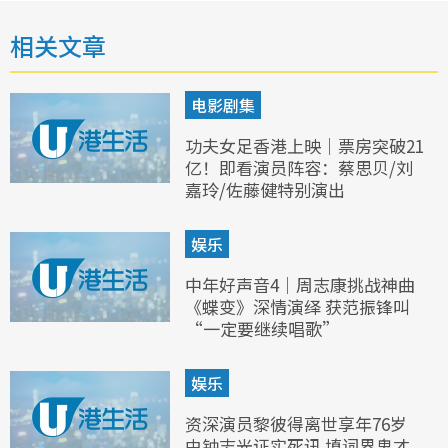
相关文章
电影剧集
功夫女足香港上映｜票房突破21
亿！即看演员阵容：蔡思贝/刘
嘉玲/佐藤健特别演出
娱乐
中年好声音4｜周志康挑战神曲
《蝶变》深情演绎 获范振锋叫
“一定要继续唱歌”
娱乐
资深演员黎彼得离世享年76岁
由钟志光证实死讯 填词界鬼才