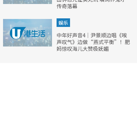
传奇落幕
娱乐
中年好声音4｜尹景顺边唱《唉
声叹气》边做“燕式平衡”！肥
妈惊叹海儿大赞极妩媚