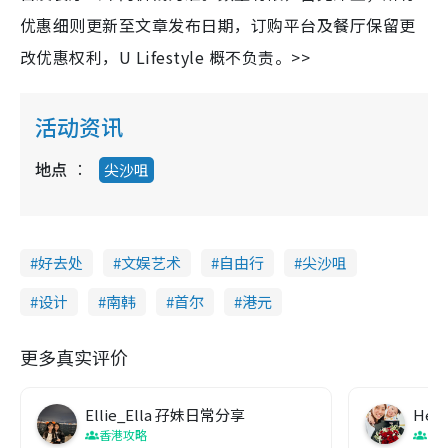
优惠细则更新至文章发布日期，订购平台及餐厅保留更
改优惠权利，U Lifestyle 概不负责。>>
活动资讯
地点
尖沙咀
好去处
文娱艺术
自由行
尖沙咀
设计
南韩
首尔
港元
更多真实评价
Ellie_Ella 孖妹日常分享
Heih
香港攻略
香