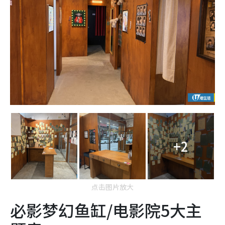
+2
点击图片放大
必影梦幻鱼缸/电影院5大主