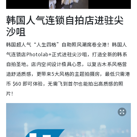
a
韩国人气连锁自拍店进驻尖
y
沙咀
V
韩国超人气“人生四格”自助照风潮席卷全港！韩国人
i
气连锁店Photolab+正式进驻尖沙咀，打造全新的韩系
d
自拍圣地。店内空间设计极具心思，以复古木系风格营
造舒适质感，更带来5大风格的主题拍摄房，最低只需港
e
币 $60 即可体验，无需飞到首尔也能拍出高质感的照
o
片！