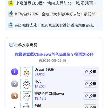
3
小熊维尼100周年快闪店登陆又一城 重现百亩森林经典场景／独家限定盲盒登场／专属DIY香水
4
KTV推荐2026︱全港13大卡拉OK好去处！最低36元起 日语歌都有！(附地址+收费详情)
5
尖沙咀好去处︱逾20景点美食推荐 维港观景台/红磡古迹/九龙公园/室内游乐场