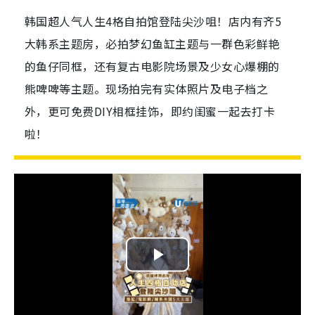
韩国超人气人生4格自拍馆登陆尖沙咀！店内有齐5
大韩系主题房，必拍梦幻鱼缸主题与一群色彩鲜艳
的鱼仔同框，还有复古电影院场景及少女心爆棚的
熊啤啤等主题。现场拍完有实体照片及电子档之
外，更可免费DIY相框挂饰，即约闺蜜一起去打卡
啦！
P
l