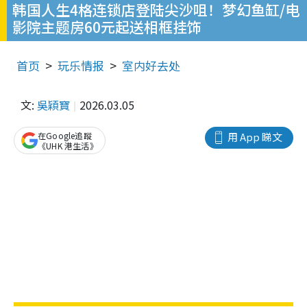
韩国人生4格连锁店登陆尖沙咀！梦幻鱼缸/电
影院主题房60元起送相框挂饰
首页
玩乐情报
室内好去处
文:
吳穎寶
2026.03.05
在Google追蹤
用 App 睇文
《UHK 港生活》