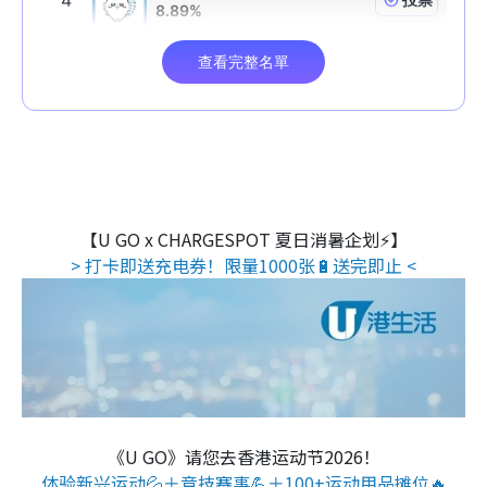
【U GO x CHARGESPOT 夏日消暑企划⚡】
> 打卡即送充电券！限量1000张🔋送完即止 <
《U GO》请您去香港运动节2026！
体验新兴运动💦＋竞技赛事💪＋100+运动用品摊位🔥