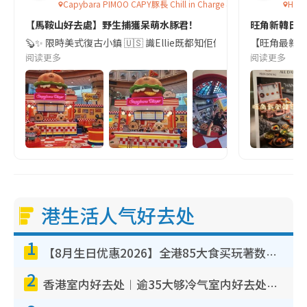
Capybara PIMOO CAPY豚長 Chill in Charge @置富Malls
Han 
【馬鞍山好去處】野生捕獲呆萌水豚君！
旺角新韓日風
🦫✨ 限時美式復古小鎮 🇺🇸 識Ellie既都知佢係Capybara 既Fa
【旺角最新❗️
阅读更多
阅读更多
港生活人气好去处
1
【8月生日优惠2026】全港85大食买玩著数攻略 自助餐/火锅放题同行免费＋诚品/DONKI送现金券
2
香港室内好去处︱逾35大够冷气室内好去处推荐 室内活动免费避雨无惧下雨