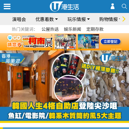
演唱会
优惠着数
玩乐情报
购物情报
热门关键词：
公屋热话
娱乐新闻
定期存款