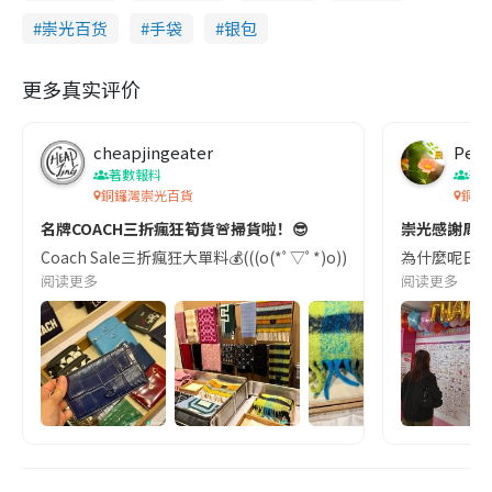
崇光百货
手袋
银包
更多真实评价
cheapjingeater
Pete
著數報料
著
銅鑼灣崇光百貨
銅鑼
名牌COACH三折瘋狂筍貨🚨掃貨啦！😎
崇光感謝周年慶
Coach Sale三折瘋狂大單料💰(((o(*ﾟ▽ﾟ*)o))) 用我僅餘的記憶憶
為什麼呢日崇
阅读更多
阅读更多