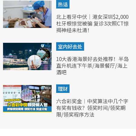
热话
北上看牙中伏｜港女深圳$2,000
杜牙根惊觉被骗 复诊3次照CT惊
揭神经未杜清！
室内好去处
10大香港海景好去处推荐！半岛
直升机连下午茶/海景餐厅/海上
酒吧
理财
六合彩奖金︱中奖算法中几个字
有奖有钱收？领奖时间/领奖期
限/领奖程序方法