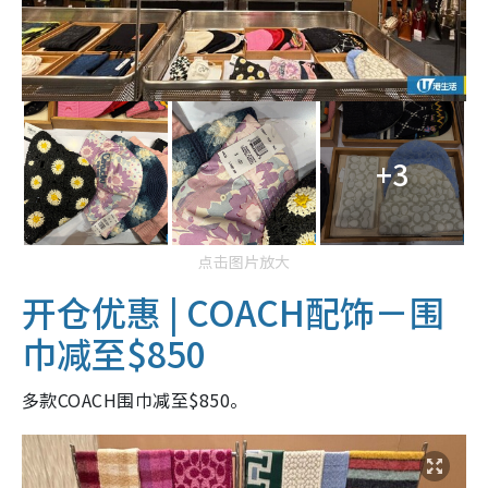
+3
点击图片放大
开仓优惠 |
COACH配饰－围
巾减至$850
多款COACH围巾减至$850。