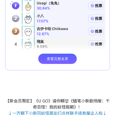
【新会员限定】《U GO》请你睇👹《蜡笔小新剧场版：千
奇百怪！我的妖怪假期》！
↓一齐睇下小新同妖怪朋友们点样联手拯救屋企人啦↓