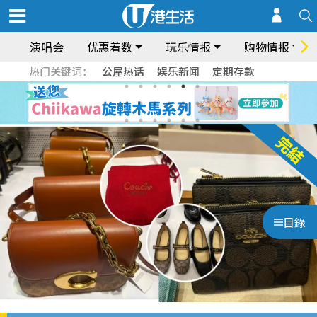
演唱会
优惠着数
玩乐情报
购物情报
热门关键词：
公屋热话
娱乐新闻
定期存款
目錄