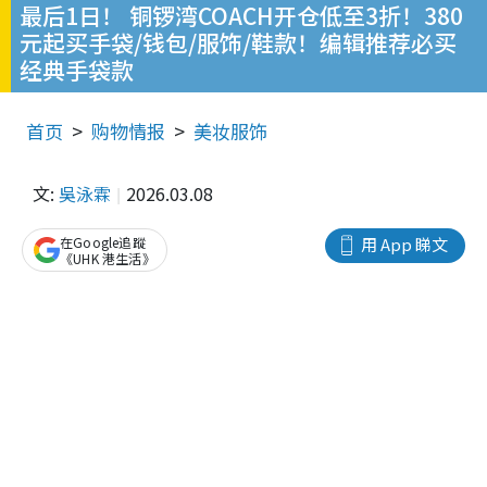
最后1日！ 铜锣湾COACH开仓低至3折！380
元起买手袋/钱包/服饰/鞋款！编辑推荐必买
经典手袋款
首页
购物情报
美妆服饰
文:
吳泳霖
2026.03.08
在Google追蹤
用 App 睇文
《UHK 港生活》