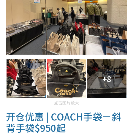
+8
点击图片放大
开仓优惠 |
COACH手袋－斜
背手袋$950起