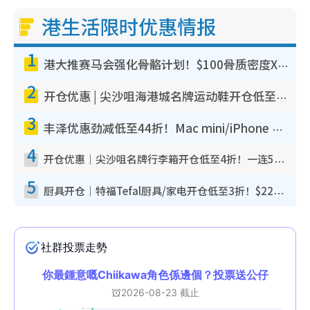
港生活限时优惠情报
1
港大推赛马会强化骨骼计划！$100骨质密度X光检查 完成免费运动训练送超市礼券！附参加资格
2
开仓优惠 | 尖沙咀海港城名牌运动鞋开仓低至1折！On鞋$899起/Joy&Peace鞋履$98起
3
丰泽优惠劲减低至44折！Mac mini/iPhone 17 Pro大减价！厨房家电$220起
4
开仓优惠｜尖沙咀名牌行李箱开仓低至4折！一连5日 American Tourister/ace./Hallmark $200起
5
厨具开仓｜特福Tefal厨具/家电开仓低至3折！$220起买平底锅/炒锅/汤锅！电饭煲/吸尘器/挂烫机$418起