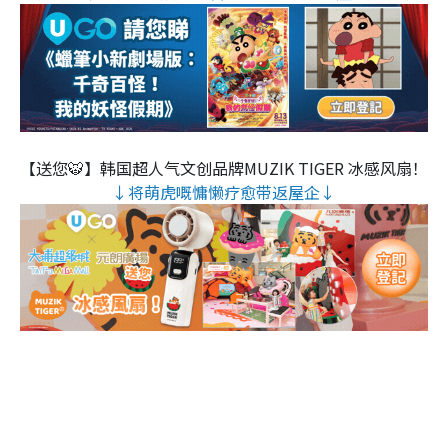
【送您🐯】韩国超人气文创品牌MUZIK TIGER 冰感风扇！
↓将萌虎嘅慵懒疗愈带返屋企↓