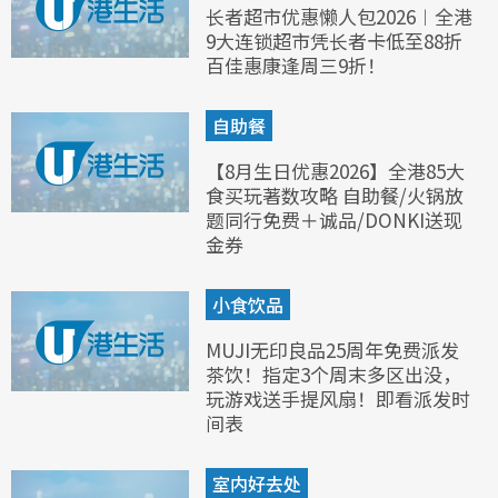
长者超市优惠懒人包2026︱全港
9大连锁超市凭长者卡低至88折
百佳惠康逢周三9折！
自助餐
【8月生日优惠2026】全港85大
食买玩著数攻略 自助餐/火锅放
题同行免费＋诚品/DONKI送现
金券
小食饮品
MUJI无印良品25周年免费派发
茶饮！指定3个周末多区出没，
玩游戏送手提风扇！即看派发时
间表
室内好去处