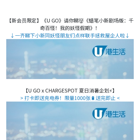
【新会员限定】《U GO》请你睇👹《蜡笔小新剧场版：千
奇百怪！我的妖怪假期》！
↓一齐睇下小新同妖怪朋友们点样联手拯救屋企人啦↓
【U GO x CHARGESPOT 夏日消暑企划⚡】
> 打卡即送充电券！限量1000张🔋送完即止 <