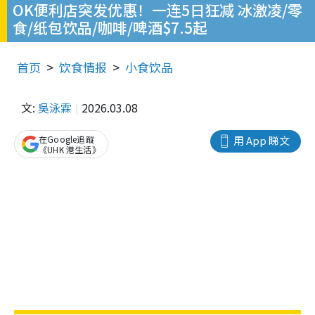
OK便利店突发优惠！一连5日狂减 冰激凌/零
食/纸包饮品/咖啡/啤酒$7.5起
首页
饮食情报
小食饮品
文:
吳泳霖
2026.03.08
在Google追蹤
用 App 睇文
《UHK 港生活》