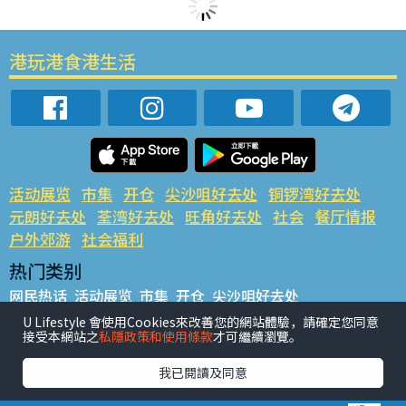
港玩港食港生活
活动展览
市集
开仓
尖沙咀好去处
铜锣湾好去处
元朗好去处
荃湾好去处
旺角好去处
社会
餐厅情报
户外郊游
社会福利
热门类别
网民热话
活动展览
市集
开仓
尖沙咀好去处
铜锣湾好去处
元朗好去处
荃湾好去处
旺角好去处
社会
U Lifestyle 會使用Cookies來改善您的網站體驗，請確定您同意
接受本網站之
私隱政策和使用條款
才可繼續瀏覽。
餐厅情报
户外郊游
热门标签
我已閱讀及同意
#UGO揾好去处
#人气活动推介
#美食社群热话