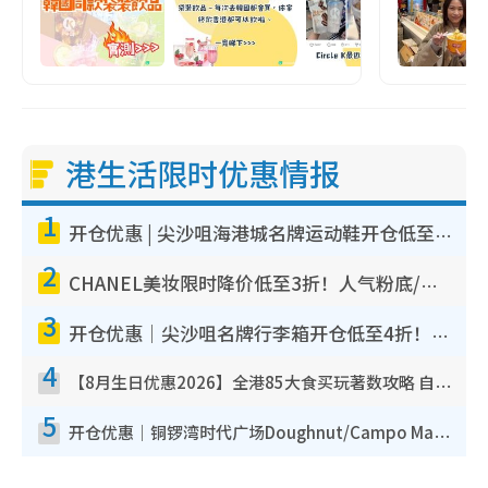
港生活限时优惠情报
1
开仓优惠 | 尖沙咀海港城名牌运动鞋开仓低至1折！On鞋$899起/Joy&Peace鞋履$98起
2
CHANEL美妆限时降价低至3折！人气粉底/唇膏/精华液低至$275！COCO香水都有平
3
开仓优惠｜尖沙咀名牌行李箱开仓低至4折！一连5日 American Tourister/ace./Hallmark $200起
4
【8月生日优惠2026】全港85大食买玩著数攻略 自助餐/火锅放题同行免费＋诚品/DONKI送现金券
5
开仓优惠｜铜锣湾时代广场Doughnut/Campo Marzio开仓低至1折！背囊、书包、手袋劈价$200起