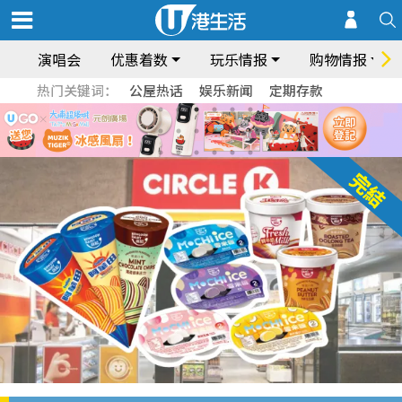
演唱会
优惠着数
玩乐情报
购物情报
热门关键词：
公屋热话
娱乐新闻
定期存款