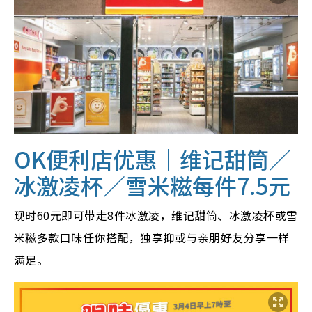
OK便利店优惠｜维记甜筒／
冰激凌杯／雪米糍每件7.5元
现时60元即可带走8件冰激凌，维记甜筒、冰激凌杯或雪
米糍多款口味任你搭配，独享抑或与亲朋好友分享一样
满足。