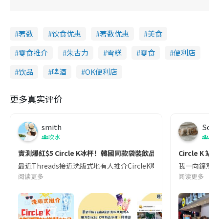
著数
饮食优惠
著数优惠
美食
零食推介
朱古力
雪糕
零食
便利店
饮品
啤酒
OK便利店
更多真实评价
smith
Soul
吹水
著
實測爆紅$5 Circle K冰杯！韓國同款袋裝飲品😍附兩款韓星推介飲
Circle K 
最近Threads接近洗版式地有人推介CircleK嘅新品冰杯，同韓國袋裝飲品
我一向鐘意食好
阅读更多
阅读更多