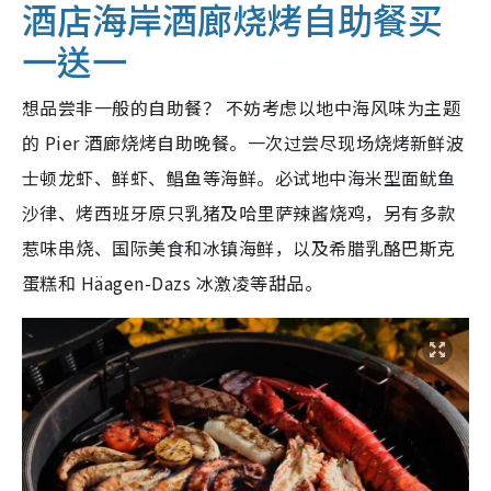
酒店海岸酒廊烧烤自助餐买
一送一
想品尝非一般的自助餐？ 不妨考虑以地中海风味为主题
的 Pier 酒廊烧烤自助晚餐。一次过尝尽现场烧烤新鲜波
士顿龙虾、鲜虾、鲳鱼等海鲜。必试地中海米型面鱿鱼
沙律、烤西班牙原只乳猪及哈里萨辣酱烧鸡，另有多款
惹味串烧、国际美食和冰镇海鲜，以及希腊乳酪巴斯克
蛋糕和 Häagen-Dazs 冰激凌等甜品。