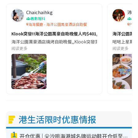
Chaichaihkg
沛沛
著數報料
香
海灣餐廳 - 海洋公園萬豪酒店自助餐
Pie
Klook突發‼️海洋公園萬豪自助晚餐人均$401/位✨
海洋公園萬
海洋公園萬豪酒店燒烤自助晚餐,,Klook突發買一送一!!二人同行$802
啱啱上星期我哋
阅读更多
阅读更多
港生活限时优惠情报
1
开仓优惠 | 尖沙咀海港城名牌运动鞋开仓低至1折！On鞋$899起/Joy&Peace鞋履$98起