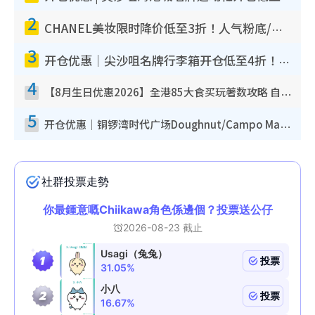
2
CHANEL美妆限时降价低至3折！人气粉底/唇膏/精华液低至$275！COCO香水都有平
3
开仓优惠｜尖沙咀名牌行李箱开仓低至4折！一连5日 American Tourister/ace./Hallmark $200起
4
【8月生日优惠2026】全港85大食买玩著数攻略 自助餐/火锅放题同行免费＋诚品/DONKI送现金券
5
开仓优惠｜铜锣湾时代广场Doughnut/Campo Marzio开仓低至1折！背囊、书包、手袋劈价$200起