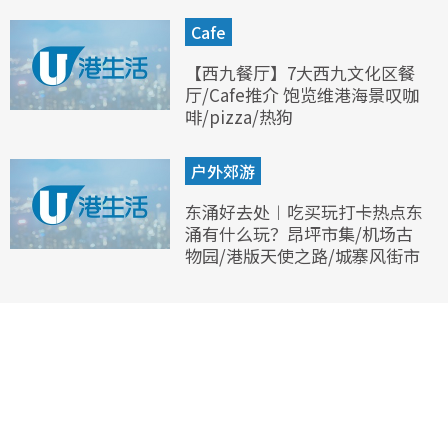
Cafe
【西九餐厅】7大西九文化区餐
厅/Cafe推介 饱览维港海景叹咖
啡/pizza/热狗
户外郊游
东涌好去处︱吃买玩打卡热点东
涌有什么玩？昂坪市集/机场古
物园/港版天使之路/城寨风街市