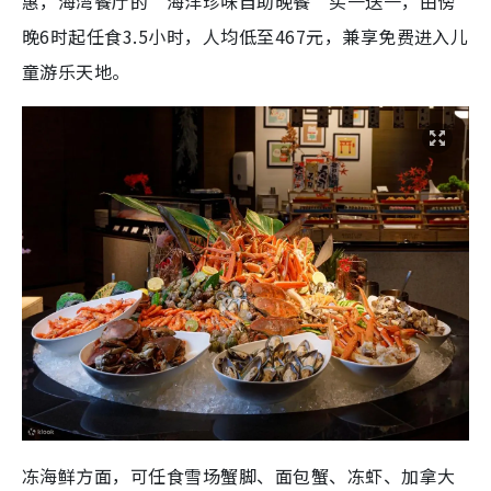
惠，海湾餐厅的“海洋珍味自助晚餐”买一送一，由傍
晚6时起任食3.5小时，人均低至467元，兼享免费进入儿
童游乐天地。
冻海鲜方面，可任食雪场蟹脚、面包蟹、冻虾、加拿大