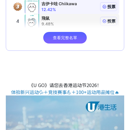
《U GO》请您去香港运动节2026！
体验新兴运动💦＋竞技赛事💪＋100+运动用品摊位🔥