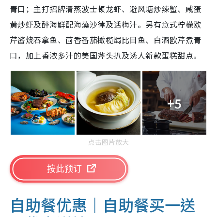
青口；主打招牌清蒸波士顿龙虾、避风塘炒辣蟹、咸蛋
黄炒虾及醉海鲜配海藻沙律及话梅汁。另有意式柠檬欧
芹酱烧吞拿鱼、茴香番茄橄榄焗比目鱼、白酒欧芹煮青
口，加上香浓多汁的美国斧头扒及诱人新款蛋糕甜点。
+5
点击图片放大
按此预订
自助餐优惠｜自助餐买一送