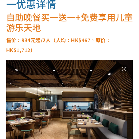
一优惠详情
自助晚餐买一送一+免费享用儿童
游乐天地
售价：
934元
起/2人（人均：
HK$467
，原价：
HK$1,712
）