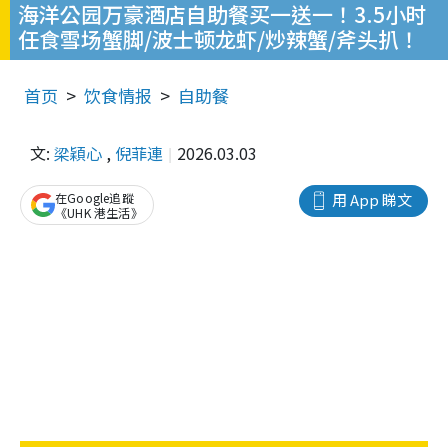
海洋公园万豪酒店自助餐买一送一！3.5小时
任食雪场蟹脚/波士顿龙虾/炒辣蟹/斧头扒！
首页
饮食情报
自助餐
文:
梁穎心
,
倪菲連
2026.03.03
在Google追蹤
用 App 睇文
《UHK 港生活》