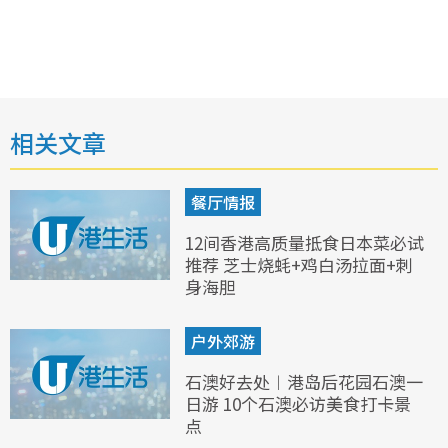
相关文章
餐厅情报
12间香港高质量抵食日本菜必试
推荐 芝士烧蚝+鸡白汤拉面+刺
身海胆
户外郊游
石澳好去处︱港岛后花园石澳一
日游 10个石澳必访美食打卡景
点