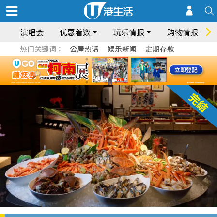
演唱会
优惠着数
玩乐情报
购物情报
热门关键词：
公屋热话
娱乐新闻
定期存款