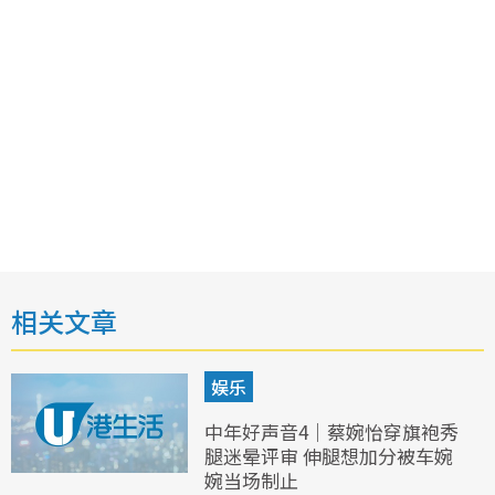
相关文章
娱乐
中年好声音4｜蔡婉怡穿旗袍秀
腿迷晕评审 伸腿想加分被车婉
婉当场制止