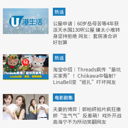
热话
公屋申请｜60岁岳母苦等4年获
派天水围130呎公屋 嫌太小难转
身坚持拒绝 网友：套房凑合讲
好划算
热话
淘宝中招︱Threads疯传“最坑
买家秀”！Chiikawa中辐射？
LinaBell变“纸扎”吓坏网友
电影剧集
夫妻的博弈｜郭柏妍拍片疯狂撒
娇“生气气”反差萌！戏外开战
高海宁不为所动笑翻网友