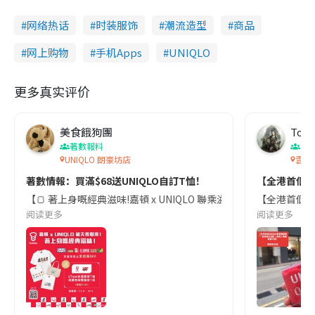
网络热话
时装服饰
潮流造型
商品
网上购物
手机Apps
UNIQLO
更多真实评价
美食餓狗團
Toby
著數報料
香
UNIQLO 朗豪坊店
雲咸
著數情報：買滿$68送UNIQLO自訂T恤！
【全港首個UN
【🍞 著上身嘅經典滋味!嘉頓 x UNIQLO 聯乘滋味獎強勢登場 👕】 
【全港首個UN
阅读更多
阅读更多