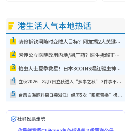
港生活人气本地热话
1
装修拆铁闸随时变贼人目标？网友揭2大关键用途：装新款等于白装？附新旧铁闸分别
2
网传公立医院改用内地/副厂药？医生拆解正副厂分别，揭4类人换药随时出事
3
怕虫人士夏季救星！日本3COINS爆红驱虫神器$45起 1招“全程免触碰”轻松搞定小强
4
立秋2026｜8月7日立秋进入“多事之秋” 3件事不可做！专家教6招开运 清杂物／钱包纳气接好运
5
台风白海豚料周日袭浙江！经历5次“眼壁置换”极罕见 成登陆内地最长途台风