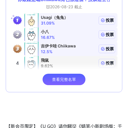
【新会员限定】《U GO》请你睇👹《蜡笔小新剧场版：千