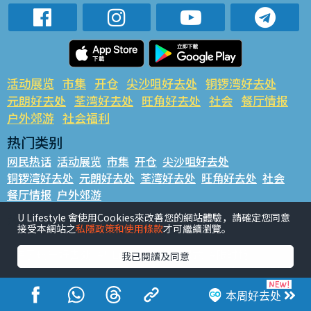
活动展览
市集
开仓
尖沙咀好去处
铜锣湾好去处
元朗好去处
荃湾好去处
旺角好去处
社会
餐厅情报
户外郊游
社会福利
热门类别
网民热话
活动展览
市集
开仓
尖沙咀好去处
铜锣湾好去处
元朗好去处
荃湾好去处
旺角好去处
社会
餐厅情报
户外郊游
热门标签
U Lifestyle 會使用Cookies來改善您的網站體驗，請確定您同意
接受本網站之
私隱政策和使用條款
才可繼續瀏覽。
#UGO揾好去处
#人气活动推介
#美食社群热话
#亲子玩乐好去处
#ULifestyle应用程式
#限时抢
我已閱讀及同意
#UJetso礼物放送
#ULifestyle商户中心
#著数
#网络热话
本周好去处
香港经济日报版权所有©2026