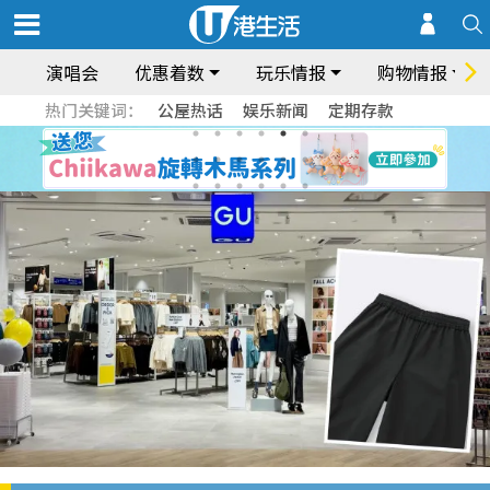
演唱会
优惠着数
玩乐情报
购物情报
热门关键词：
公屋热话
娱乐新闻
定期存款