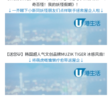
奇百怪！我的妖怪假期》！
↓一齐睇下小新同妖怪朋友们点样联手拯救屋企人啦↓
【送您🐯】韩国超人气文创品牌MUZIK TIGER 冰感风扇！
↓将萌虎嘅慵懒疗愈带返屋企↓