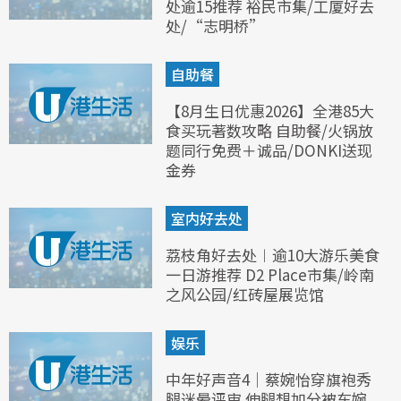
处逾15推荐 裕民市集/工厦好去
处/“志明桥”
自助餐
【8月生日优惠2026】全港85大
食买玩著数攻略 自助餐/火锅放
题同行免费＋诚品/DONKI送现
金券
室内好去处
荔枝角好去处︱逾10大游乐美食
一日游推荐 D2 Place市集/岭南
之风公园/红砖屋展览馆
娱乐
中年好声音4｜蔡婉怡穿旗袍秀
腿迷晕评审 伸腿想加分被车婉