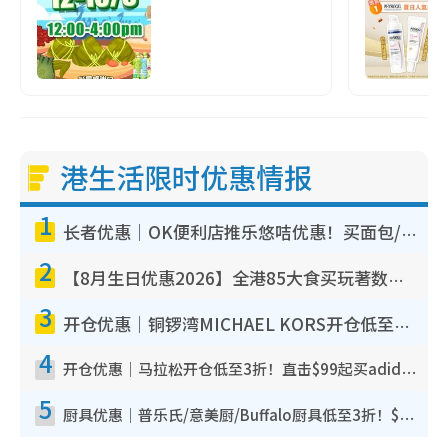
港生活限时优惠情报
1
长者优惠｜OK便利店推乐悠咭优惠！买面包/牛奶/保健品拍卡即减
2
【8月生日优惠2026】全港85大食买玩著数攻略 自助餐/火锅放题同行免费＋诚品/DONKI送现金券
3
开仓优惠｜铜锣湾MICHAEL KORS开仓低至17折！直击$500起买手袋/钱包/鞋款 必买经典Jet Set系列
4
开仓优惠｜马拉松开仓低至3折！直击$99起买adidas／New Balance／Puma鞋款 STANLEY保温杯劈价至$119起
5
厨具优惠｜普乐氏/意美厨/Buffalo厨具低至3折！$89起买煎锅/炒锅/个人锅 同场小家电激减至$99起