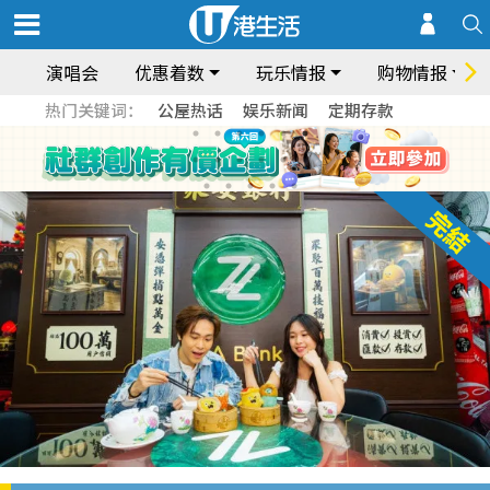
演唱会
优惠着数
玩乐情报
购物情报
热门关键词：
公屋热话
娱乐新闻
定期存款