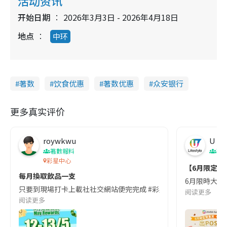
活动资讯
开始日期
2026年3月3日 - 2026年4月18日
地点
中环
著数
饮食优惠
著数优惠
众安银行
更多真实评价
roywkwu
U Lif
著數報料
著
彩星中心
【6月限定雙重
每月換取飲品一支
6月限時大放送
只要到現場打卡上載社社交網站便完完成 #彩星中心
阅读更多
阅读更多