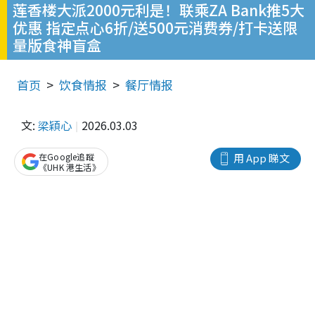
莲香楼大派2000元利是！联乘ZA Bank推5大
优惠 指定点心6折/送500元消费券/打卡送限
量版食神盲盒
首页
饮食情报
餐厅情报
文:
梁穎心
2026.03.03
在Google追蹤
用 App 睇文
《UHK 港生活》