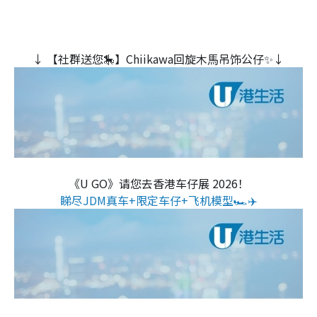
↓ 【社群送您🎠】Chiikawa回旋木⾺吊饰公仔✨↓
《U GO》请您去香港车仔展 2026！
睇尽JDM真车+限定车仔+飞机模型🏎️✈️