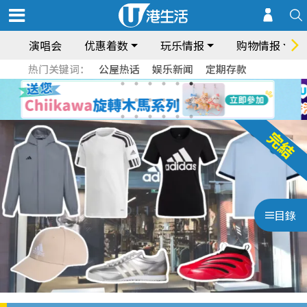
演唱会
优惠着数
玩乐情报
购物情报
热门关键词：
公屋热话
娱乐新闻
定期存款
目錄