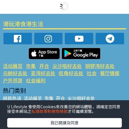
港玩港食港生活
活动展览
市集
开仓
尖沙咀好去处
铜锣湾好去处
元朗好去处
荃湾好去处
旺角好去处
社会
餐厅情报
户外郊游
社会福利
热门类别
网民热话
活动展览
市集
开仓
尖沙咀好去处
铜锣湾好去处
元朗好去处
荃湾好去处
旺角好去处
社会
U Lifestyle 會使用Cookies來改善您的網站體驗，請確定您同意
接受本網站之
私隱政策和使用條款
才可繼續瀏覽。
餐厅情报
户外郊游
热门标签
我已閱讀及同意