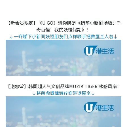
【新会员限定】《U GO》请你睇👹《蜡笔小新剧场版：千
奇百怪！我的妖怪假期》！
↓一齐睇下小新同妖怪朋友们点样联手拯救屋企人啦↓
【送您🐯】韩国超人气文创品牌MUZIK TIGER 冰感风扇！
↓将萌虎嘅慵懒疗愈带返屋企↓