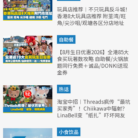
玩具店推荐︱不只玩具反斗城！
香港8大玩具店推荐 附荃湾/旺
角/尖沙咀/观塘各区分店地址
自助餐
【8月生日优惠2026】全港85大
食买玩著数攻略 自助餐/火锅放
题同行免费＋诚品/DONKI送现
金券
热话
淘宝中招︱Threads疯传“最坑
买家秀”！Chiikawa中辐射？
LinaBell变“纸扎”吓坏网友
小食饮品