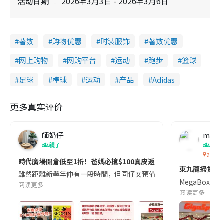
活动日期
2026年3月3日 - 2026年3月6日
著数
购物优惠
时装服饰
著数优惠
网上购物
网购平台
运动
跑步
篮球
足球
棒球
运动
产品
Adidas
更多真实评价
師奶仔
mag
親子
著
and 
時代廣場開倉低至1折！爸媽必搶$100真皮返學鞋／童裝襪$5起👟日
東九龍掃貨新熱
雖然距離新學年仲有一段時間，但同仔女預備返學物資真係好鬼傷荷包，好
MegaBox 
阅读更多
阅读更多