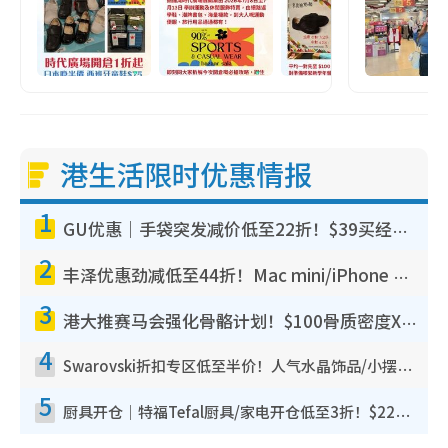
港生活限时优惠情报
1
GU优惠｜手袋突发减价低至22折！$39买经典波士顿包/饺子包！饰物同步减价$29起！
2
丰泽优惠劲减低至44折！Mac mini/iPhone 17 Pro大减价！厨房家电$220起
3
港大推赛马会强化骨骼计划！$100骨质密度X光检查 完成免费运动训练送超市礼券！附参加资格
4
Swarovski折扣专区低至半价！人气水晶饰品/小摆设$138起！迪士尼款/水晶高跟鞋都有优惠
5
厨具开仓｜特福Tefal厨具/家电开仓低至3折！$220起买平底锅/炒锅/汤锅！电饭煲/吸尘器/挂烫机$418起